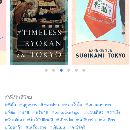
คำที่เป็นที่นิยม
ที่พัก
ฤดูหนาว
ของฝาก
ฮอกไกโด
สภาพอากาศ
หิมะ
พาส
ฟรีพาส
onitsuka tiger
แผนเที่ยว
ราเม็ง
ใบไม้แดง
ใบไม้เปลี่ยนสี
เกียวโต
โอกินาว่า
โตเกียว
โอซาก้า
เครื่องราง
เงินเยน
คามิโคจิ