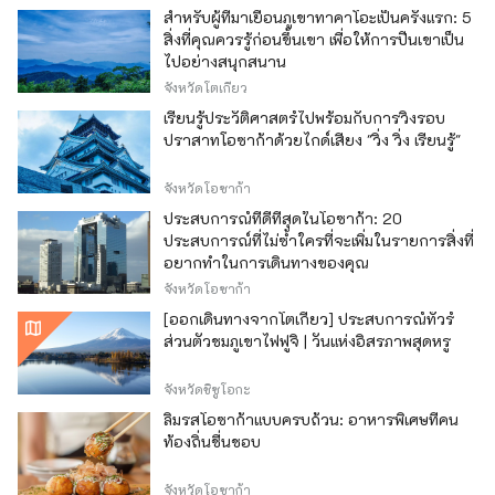
สำหรับผู้ที่มาเยือนภูเขาทาคาโอะเป็นครั้งแรก: 5
สิ่งที่คุณควรรู้ก่อนขึ้นเขา เพื่อให้การปีนเขาเป็น
ไปอย่างสนุกสนาน
จังหวัดโตเกียว
เรียนรู้ประวัติศาสตร์ไปพร้อมกับการวิ่งรอบ
ปราสาทโอซาก้าด้วยไกด์เสียง "วิ่ง วิ่ง เรียนรู้"
จังหวัดโอซาก้า
ประสบการณ์ที่ดีที่สุดในโอซาก้า: 20
ประสบการณ์ที่ไม่ซ้ำใครที่จะเพิ่มในรายการสิ่งที่
อยากทำในการเดินทางของคุณ
จังหวัดโอซาก้า
[ออกเดินทางจากโตเกียว] ประสบการณ์ทัวร์
ส่วนตัวชมภูเขาไฟฟูจิ | วันแห่งอิสรภาพสุดหรู
จังหวัดชิซูโอกะ
ลิ้มรสโอซาก้าแบบครบถ้วน: อาหารพิเศษที่คน
ท้องถิ่นชื่นชอบ
จังหวัดโอซาก้า