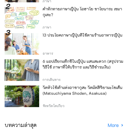
ภาษา
คำทักทายภาษาญี่ปุ่น โอฮาโย ซาโยนาระ เซมา
กุเตะ?
ภาษา
13 ประโยคภาษาญี่ปุ่นที่ใช้ตามร้านอาหารญี่ปุ่น
อาหาร
6 แอปเรียกแท็กซี่ในญี่ปุ่น แสนสะดวก (สรุปรวม
วิธีใช้ ภาษาที่ให้บริการ และวิธีชำระเงิน)
การเดินทาง
วัดหัวไช้เท้าแห่งอาซากุสะ วัดมัตสึจิยามะโชเด็น
(Matsuchiyama Shoden, Asakusa)
จังหวัดโตเกียว
บทความล่าสุด
More