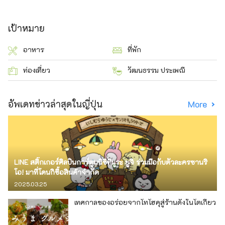
เป้าหมาย
อาหาร
ที่พัก
ท่องเที่ยว
วัฒนธรรม ประเพณี
อัพเดทข่าวล่าสุดในญี่ปุ่น
More
LINE สติ๊กเกอร์ศิลปินการ์ตูนนิชิทีมูระ ยูจิ ร่วมมือกับตัวละครซานริ
โอ! มาที่โดนกิซื้อสินค้าจำกัด
2025.03.25
เทศกาลของอร่อยจากโทโฮคุสู่ร้านดังในโตเกียว