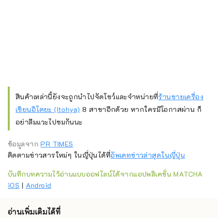
สินค้าเหล่านี้ยังจะถูกนำไปจัดโชว์และจำหน่ายที่
ร้านขายเครื่อง
เขียนอิโตยะ (Itohya)
8 สาขาอีกด้วย หากใครมีโอกาสผ่าน ก็
อย่าลืมแวะไปชมกันน
ะ
ข้อมูลจาก
PR TIMES
ติดตามข่าวสารใหม่ๆ ในญี่ปุ่นได้ที่
อัพเดทข่าวล่าสุดในญี่ปุ่น
บันทึกบทความไว้อ่านแบบออฟไลน์ได้จากแอปพลิเคชั่น MATCHA
iOS
|
Android
อ่านเพิ่มเติมได้ที่