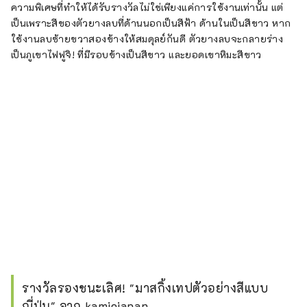
ความพิเศษที่ทำให้ได้รับรางวัลไม่ใช่เพียงแค่การใช้งานเท่านั้น แต่
เป็นเพราะสีของตัวยางลบที่ด้านนอกเป็นสีฟ้า ด้านในเป็นสีขาว หาก
ใช้งานลบซ้ายขวาสองข้างให้สมดุลย์กันดี ตัวยางลบจะกลายร่าง
เป็นภูเขาไฟฟูจิ! ที่มีรอบข้างเป็นสีขาว และยอดเขาหิมะสีขาว
รางวัลรองชนะเลิศ! "มาสกิ้งเทปตัวอย่างสีแบบ
ญี่ปุ่น" จาก kamiojapan