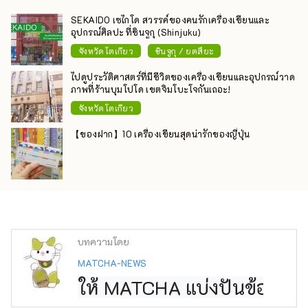
SEKAIDO เซไกโด สวรรค์ของคนรักเครื่องเขียนและ
อุปกรณ์ศิลปะ ที่ชินจูกุ (Shinjuku)
จังหวัดโตเกียว
ชินจูกุ / ยตสึยะ
ไปดูประวัติศาสตร์ที่มีชีวิตของเครื่องเขียนและอุปกรณ์วาด
ภาพที่ร้านบุมโปโด เขตจิมโบะโจกันเถอะ!
จังหวัดโตเกียว
【ของฝาก】10 เครื่องเขียนสุดน่ารักของญี่ปุ่น
บทความโดย
MATCHA-NEWS
ให้ MATCHA แบ่งปันข้อมูลกา