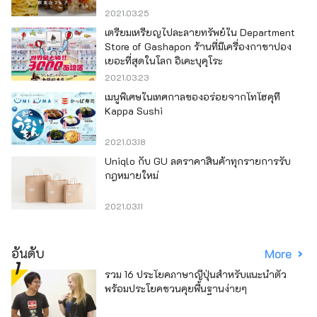
2021.03.25
เตรียมเหรียญไปละลายทรัพย์ใน Department
Store of Gashapon ร้านที่มีเครื่องกาชาปอง
เยอะที่สุดในโลก อิเคะบุคุโระ
2021.03.23
เมนูพิเศษในเทศกาลของอร่อยจากโทโฮคุที่
Kappa Sushi
2021.03.18
Uniqlo กับ GU ลดราคาสินค้าทุกรายการรับ
กฎหมายใหม่
2021.03.11
อันดับ
More
รวม 16 ประโยคภาษาญี่ปุ่นสำหรับแนะนำตัว
พร้อมประโยคชวนคุยพื้นฐานง่ายๆ