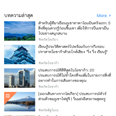
บทความล่าสุด
More
สำหรับผู้ที่มาเยือนภูเขาทาคาโอะเป็นครั้งแรก: 5
สิ่งที่คุณควรรู้ก่อนขึ้นเขา เพื่อให้การปีนเขาเป็น
ไปอย่างสนุกสนาน
จังหวัดโตเกียว
เรียนรู้ประวัติศาสตร์ไปพร้อมกับการวิ่งรอบ
ปราสาทโอซาก้าด้วยไกด์เสียง "วิ่ง วิ่ง เรียนรู้"
จังหวัดโอซาก้า
ประสบการณ์ที่ดีที่สุดในโอซาก้า: 20
ประสบการณ์ที่ไม่ซ้ำใครที่จะเพิ่มในรายการสิ่งที่
อยากทำในการเดินทางของคุณ
จังหวัดโอซาก้า
[ออกเดินทางจากโตเกียว] ประสบการณ์ทัวร์
ส่วนตัวชมภูเขาไฟฟูจิ | วันแห่งอิสรภาพสุดหรู
จังหวัดชิซูโอกะ