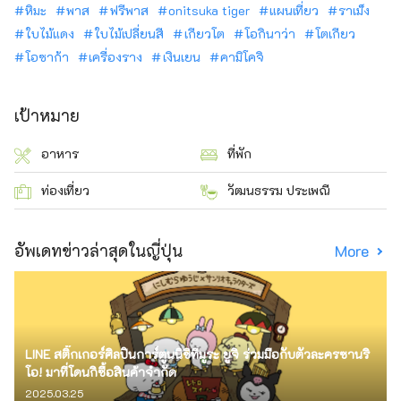
หิมะ
พาส
ฟรีพาส
onitsuka tiger
แผนเที่ยว
ราเม็ง
ใบไม้แดง
ใบไม้เปลี่ยนสี
เกียวโต
โอกินาว่า
โตเกียว
โอซาก้า
เครื่องราง
เงินเยน
คามิโคจิ
เป้าหมาย
อาหาร
ที่พัก
ท่องเที่ยว
วัฒนธรรม ประเพณี
อัพเดทข่าวล่าสุดในญี่ปุ่น
More
LINE สติ๊กเกอร์ศิลปินการ์ตูนนิชิทีมูระ ยูจิ ร่วมมือกับตัวละครซานริ
โอ! มาที่โดนกิซื้อสินค้าจำกัด
2025.03.25