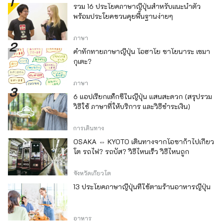
รวม 16 ประโยคภาษาญี่ปุ่นสำหรับแนะนำตัว
พร้อมประโยคชวนคุยพื้นฐานง่ายๆ
ภาษา
คำทักทายภาษาญี่ปุ่น โอฮาโย ซาโยนาระ เซมา
กุเตะ?
ภาษา
6 แอปเรียกแท็กซี่ในญี่ปุ่น แสนสะดวก (สรุปรวม
วิธีใช้ ภาษาที่ให้บริการ และวิธีชำระเงิน)
การเดินทาง
OSAKA ⇔ KYOTO เดินทางจากโอซาก้าไปเกียว
โต รถไฟ? รถบัส? วิธีไหนเร็ว วิธีไหนถูก
จังหวัดเกียวโต
13 ประโยคภาษาญี่ปุ่นที่ใช้ตามร้านอาหารญี่ปุ่น
อาหาร