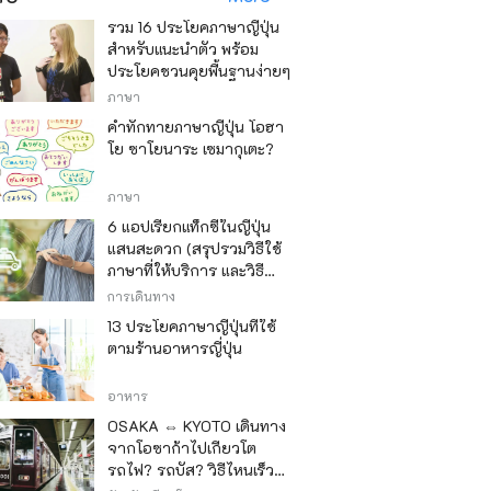
รวม 16 ประโยคภาษาญี่ปุ่น
สำหรับแนะนำตัว พร้อม
ประโยคชวนคุยพื้นฐานง่ายๆ
ภาษา
คำทักทายภาษาญี่ปุ่น โอฮา
โย ซาโยนาระ เซมากุเตะ?
ภาษา
6 แอปเรียกแท็กซี่ในญี่ปุ่น
แสนสะดวก (สรุปรวมวิธีใช้
ภาษาที่ให้บริการ และวิธี
ชำระเงิน)
การเดินทาง
13 ประโยคภาษาญี่ปุ่นที่ใช้
ตามร้านอาหารญี่ปุ่น
อาหาร
OSAKA ⇔ KYOTO เดินทาง
จากโอซาก้าไปเกียวโต
รถไฟ? รถบัส? วิธีไหนเร็ว