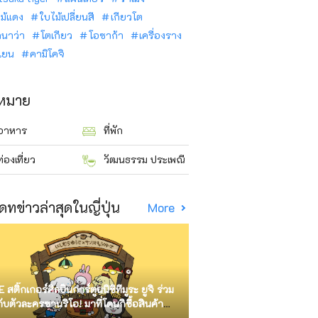
ม้แดง
ใบไม้เปลี่ยนสี
เกียวโต
ินาว่า
โตเกียว
โอซาก้า
เครื่องราง
นเยน
คามิโคจิ
าหมาย
อาหาร
ที่พัก
ท่องเที่ยว
วัฒนธรรม ประเพณี
ดทข่าวล่าสุดในญี่ปุ่น
More
E สติ๊กเกอร์ศิลปินการ์ตูนนิชิทีมูระ ยูจิ ร่วม
กับตัวละครซานริโอ! มาที่โดนกิซื้อสินค้า
ัด