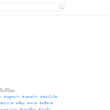
เป็นที่นิยม
ัก
ฤดูหนาว
ของฝาก
ฮอกไกโด
าพอากาศ
หิมะ
พาส
ฟรีพาส
tsuka tiger
แผนเที่ยว
ราเม็ง