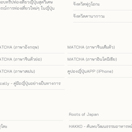
ทริปท่องเที่ยวญี่ปุ่นสุดวิเศษ
จังหวัดฟุกุโอกะ
ณ์การท่องเที่ยวใหม่ๆ ในญี่ปุ่น
จังหวัดคานากาวะ
TCHA (ภาษาอังกฤษ)
MATCHA (ภาษาจีนเต็มตัว)
TCHA (ภาษาจีนตัวย่อ)
MATCHA (ภาษาอินโดนีเซีย)
TCHA (ภาษาสเปน)
คูปองญี่ปุ่นAPP (iPhone)
cally - คู่มือญี่ปุ่นอย่างเป็นทางการ
Roots of Japan
รุโตะ
HAKKO - ค้นพบวัฒนธรรมอาหารหมัก