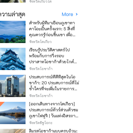
วิธีไหนถูก
จังหวัดเกียวโต
วามล่าสุด
More
สำหรับผู้ที่มาเยือนภูเขาทา
คาโอะเป็นครั้งแรก: 5 สิ่งที่
คุณควรรู้ก่อนขึ้นเขา เพื่อ
ให้การปีนเขาเป็นไปอย่าง
จังหวัดโตเกียว
สนุกสนาน
เรียนรู้ประวัติศาสตร์ไป
พร้อมกับการวิ่งรอบ
ปราสาทโอซาก้าด้วยไกด์
เสียง "วิ่ง วิ่ง เรียนรู้"
จังหวัดโอซาก้า
ประสบการณ์ที่ดีที่สุดในโอ
ซาก้า: 20 ประสบการณ์ที่ไม่
ซ้ำใครที่จะเพิ่มในรายการสิ่ง
ที่อยากทำในการเดินทาง
จังหวัดโอซาก้า
ของคุณ
[ออกเดินทางจากโตเกียว]
ประสบการณ์ทัวร์ส่วนตัวชม
ภูเขาไฟฟูจิ | วันแห่งอิสรภาพ
สุดหรู
จังหวัดชิซูโอกะ
ลิ้มรสโอซาก้าแบบครบถ้วน: