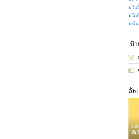
ใบไ
โอก
เงิ
เป้
อัพเ
LIN
มือ
จำก