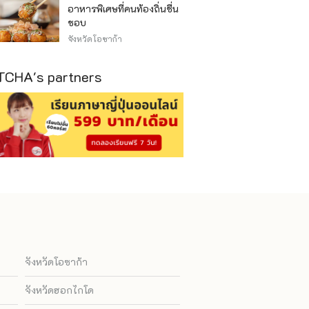
อาหารพิเศษที่คนท้องถิ่นชื่น
ชอบ
จังหวัดโอซาก้า
CHA's partners
จังหวัดโอซาก้า
จังหวัดฮอกไกโด