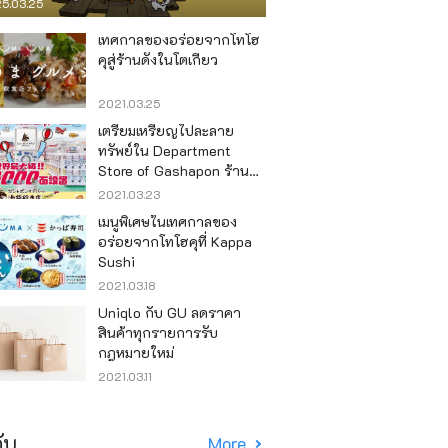
5.03.25
เทศกาลของอร่อยจากโทโฮ
คุสู่ร้านดังในโตเกียว
2021.03.25
เตรียมเหรียญไปละลาย
ทรัพย์ใน Department
Store of Gashapon ร้านที่มี
เครื่องกาชาปองเยอะที่สุดใน
2021.03.23
โลก อิเคะบุคุโระ
เมนูพิเศษในเทศกาลของ
อร่อยจากโทโฮคุที่ Kappa
Sushi
2021.03.18
Uniqlo กับ GU ลดราคา
สินค้าทุกรายการรับ
กฎหมายใหม่
2021.03.11
ับ
More