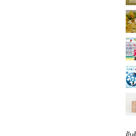
202
อันด