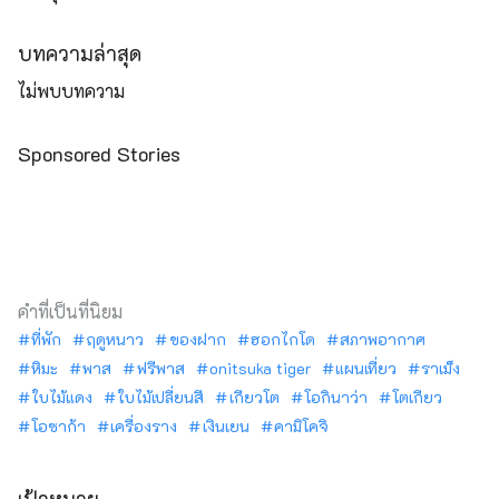
บทความล่าสุด
ไม่พบบทความ
Sponsored Stories
คำที่เป็นที่นิยม
ที่พัก
ฤดูหนาว
ของฝาก
ฮอกไกโด
สภาพอากาศ
หิมะ
พาส
ฟรีพาส
onitsuka tiger
แผนเที่ยว
ราเม็ง
ใบไม้แดง
ใบไม้เปลี่ยนสี
เกียวโต
โอกินาว่า
โตเกียว
โอซาก้า
เครื่องราง
เงินเยน
คามิโคจิ