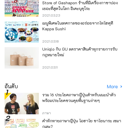
Store of Gashapon ร้านที่มีเครื่องกาชาปอง
เยอะที่สุดในโลก อิเคะบุคุโระ
2021.03.23
เมนูพิเศษในเทศกาลของอร่อยจากโทโฮคุที่
Kappa Sushi
2021.03.18
Uniqlo กับ GU ลดราคาสินค้าทุกรายการรับ
กฎหมายใหม่
2021.03.11
อันดับ
More
รวม 16 ประโยคภาษาญี่ปุ่นสำหรับแนะนำตัว
พร้อมประโยคชวนคุยพื้นฐานง่ายๆ
ภาษา
คำทักทายภาษาญี่ปุ่น โอฮาโย ซาโยนาระ เซมา
กุเตะ?