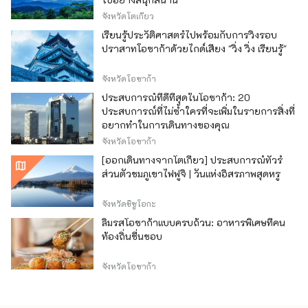
จังหวัดโตเกียว
เรียนรู้ประวัติศาสตร์ไปพร้อมกับการวิ่งรอบ
ปราสาทโอซาก้าด้วยไกด์เสียง "วิ่ง วิ่ง เรียนรู้"
จังหวัดโอซาก้า
ประสบการณ์ที่ดีที่สุดในโอซาก้า: 20
ประสบการณ์ที่ไม่ซ้ำใครที่จะเพิ่มในรายการสิ่งที่
อยากทำในการเดินทางของคุณ
จังหวัดโอซาก้า
[ออกเดินทางจากโตเกียว] ประสบการณ์ทัวร์
ส่วนตัวชมภูเขาไฟฟูจิ | วันแห่งอิสรภาพสุดหรู
จังหวัดชิซูโอกะ
ลิ้มรสโอซาก้าแบบครบถ้วน: อาหารพิเศษที่คน
ท้องถิ่นชื่นชอบ
จังหวัดโอซาก้า