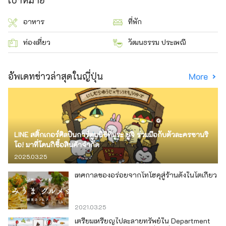
เป้าหมาย
อาหาร
ที่พัก
ท่องเที่ยว
วัฒนธรรม ประเพณี
อัพเดทข่าวล่าสุดในญี่ปุ่น
More
LINE สติ๊กเกอร์ศิลปินการ์ตูนนิชิทีมูระ ยูจิ ร่วมมือกับตัวละครซานริ
โอ! มาที่โดนกิซื้อสินค้าจำกัด
2025.03.25
เทศกาลของอร่อยจากโทโฮคุสู่ร้านดังในโตเกียว
2021.03.25
เตรียมเหรียญไปละลายทรัพย์ใน Department