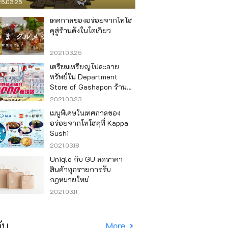
5.03.25
เทศกาลของอร่อยจากโทโฮ
คุสู่ร้านดังในโตเกียว
2021.03.25
เตรียมเหรียญไปละลาย
ทรัพย์ใน Department
Store of Gashapon ร้านที่มี
เครื่องกาชาปองเยอะที่สุดใน
2021.03.23
โลก อิเคะบุคุโระ
เมนูพิเศษในเทศกาลของ
อร่อยจากโทโฮคุที่ Kappa
Sushi
2021.03.18
Uniqlo กับ GU ลดราคา
สินค้าทุกรายการรับ
กฎหมายใหม่
2021.03.11
ับ
More