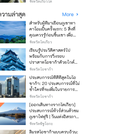
วิธีไหนถูก
จังหวัดเกียวโต
วามล่าสุด
More
สำหรับผู้ที่มาเยือนภูเขาทา
คาโอะเป็นครั้งแรก: 5 สิ่งที่
คุณควรรู้ก่อนขึ้นเขา เพื่อ
ให้การปีนเขาเป็นไปอย่าง
จังหวัดโตเกียว
สนุกสนาน
เรียนรู้ประวัติศาสตร์ไป
พร้อมกับการวิ่งรอบ
ปราสาทโอซาก้าด้วยไกด์
เสียง "วิ่ง วิ่ง เรียนรู้"
จังหวัดโอซาก้า
ประสบการณ์ที่ดีที่สุดในโอ
ซาก้า: 20 ประสบการณ์ที่ไม่
ซ้ำใครที่จะเพิ่มในรายการสิ่ง
ที่อยากทำในการเดินทาง
จังหวัดโอซาก้า
ของคุณ
[ออกเดินทางจากโตเกียว]
ประสบการณ์ทัวร์ส่วนตัวชม
ภูเขาไฟฟูจิ | วันแห่งอิสรภาพ
สุดหรู
จังหวัดชิซูโอกะ
ลิ้มรสโอซาก้าแบบครบถ้วน: