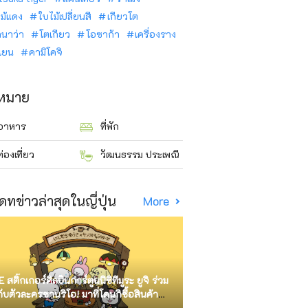
ม้แดง
ใบไม้เปลี่ยนสี
เกียวโต
ินาว่า
โตเกียว
โอซาก้า
เครื่องราง
นเยน
คามิโคจิ
าหมาย
อาหาร
ที่พัก
ท่องเที่ยว
วัฒนธรรม ประเพณี
ดทข่าวล่าสุดในญี่ปุ่น
More
E สติ๊กเกอร์ศิลปินการ์ตูนนิชิทีมูระ ยูจิ ร่วม
กับตัวละครซานริโอ! มาที่โดนกิซื้อสินค้า
ัด