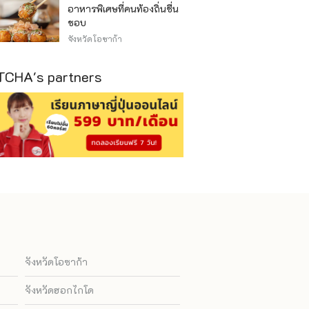
อาหารพิเศษที่คนท้องถิ่นชื่น
ชอบ
จังหวัดโอซาก้า
CHA's partners
จังหวัดโอซาก้า
จังหวัดฮอกไกโด