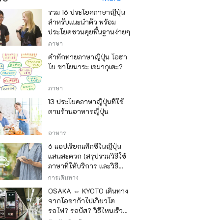
รวม 16 ประโยคภาษาญี่ปุ่น
สำหรับแนะนำตัว พร้อม
ประโยคชวนคุยพื้นฐานง่ายๆ
ภาษา
คำทักทายภาษาญี่ปุ่น โอฮา
โย ซาโยนาระ เซมากุเตะ?
ภาษา
13 ประโยคภาษาญี่ปุ่นที่ใช้
ตามร้านอาหารญี่ปุ่น
อาหาร
6 แอปเรียกแท็กซี่ในญี่ปุ่น
แสนสะดวก (สรุปรวมวิธีใช้
ภาษาที่ให้บริการ และวิธี
ชำระเงิน)
การเดินทาง
OSAKA ⇔ KYOTO เดินทาง
จากโอซาก้าไปเกียวโต
รถไฟ? รถบัส? วิธีไหนเร็ว