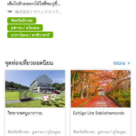
เต็มไปด้วยดอกไม้ไฟสี่ชะกุที่
ใหญ่ที่สุดในโลก!
株式会社トラベックスツアー
ズ
จังหวัดนีงาตะ
ยูซาวะ / อุโอนุมะ
นากาโอกะ / คาชิวาซากิ
จุดท่องเที่ยวยอดนิยม
More
วิทยาเขตนูนากาวะ
Echigo Ura Sabishamondo
จังหวัดนีงาตะ
ยูซาวะ / อุโอนุมะ
จังหวัดนีงาตะ
ยูซาวะ / อุโอนุมะ