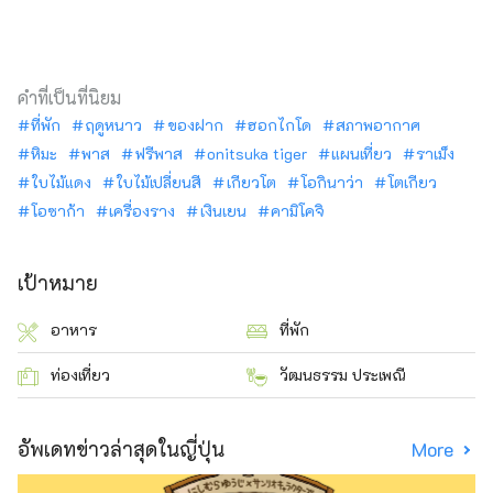
คำที่เป็นที่นิยม
ที่พัก
ฤดูหนาว
ของฝาก
ฮอกไกโด
สภาพอากาศ
หิมะ
พาส
ฟรีพาส
onitsuka tiger
แผนเที่ยว
ราเม็ง
ใบไม้แดง
ใบไม้เปลี่ยนสี
เกียวโต
โอกินาว่า
โตเกียว
โอซาก้า
เครื่องราง
เงินเยน
คามิโคจิ
เป้าหมาย
อาหาร
ที่พัก
ท่องเที่ยว
วัฒนธรรม ประเพณี
อัพเดทข่าวล่าสุดในญี่ปุ่น
More