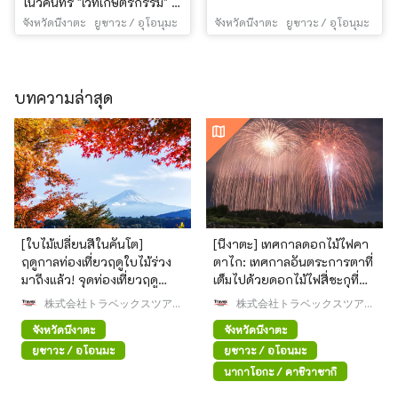
โนว์คันทรี "เวทีเกษตรกรรม" /
MVRDV
จังหวัดนีงาตะ
ยูซาวะ / อุโอนุมะ
จังหวัดนีงาตะ
ยูซาวะ / อุโอนุมะ
บทความล่าสุด
[ใบไม้เปลี่ยนสีในคันโต]
[นีงาตะ] เทศกาลดอกไม้ไฟคา
ฤดูกาลท่องเที่ยวฤดูใบไม้ร่วง
ตาไก: เทศกาลอันตระการตาที่
มาถึงแล้ว! จุดท่องเที่ยวฤดู
เต็มไปด้วยดอกไม้ไฟสี่ชะกุที่
ใบไม้ร่วงที่สวยงามน่าไปเยือ
ใหญ่ที่สุดในโลก!
株式会社トラベックスツアー
株式会社トラベックスツアー
นรอบๆ คันโต
ズ
ズ
จังหวัดนีงาตะ
จังหวัดนีงาตะ
ยูซาวะ / อุโอนุมะ
ยูซาวะ / อุโอนุมะ
นากาโอกะ / คาชิวาซากิ