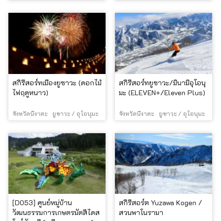
สกีรีสอร์ทเมืองยูซาวะ (ดอกไม้
สกีรีสอร์ทยูซาวะ/มินามิอุโอนุ
ไฟฤดูหนาว)
มะ (ELEVEN+/Eleven Plus)
จังหวัดนีงาตะ
ยูซาวะ / อุโอนุมะ
จังหวัดนีงาตะ
ยูซาวะ / อุโอนุมะ
[D053] ศูนย์หมู่บ้าน
สกีรีสอร์ต Yuzawa Kogen /
วัฒนธรรมการเกษตรมัตสึไดส
สวนพาโนรามา