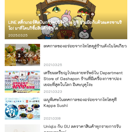
LINE สติ๊กเกอร์ศิลปินการ์ตูนนิชิทีมูระ ยูจิ ร่วมมือกับตัวละครซานริ
โอ! มาที่โดนกิซื้อสินค้าจำกัด
2025.03.25
เทศกาลของอร่อยจากโทโฮคุสู่ร้านดังในโตเกียว
2021.03.25
เตรียมเหรียญไปละลายทรัพย์ใน Department
Store of Gashapon ร้านที่มีเครื่องกาชาปอง
เยอะที่สุดในโลก อิเคะบุคุโระ
2021.03.23
เมนูพิเศษในเทศกาลของอร่อยจากโทโฮคุที่
Kappa Sushi
2021.03.18
Uniqlo กับ GU ลดราคาสินค้าทุกรายการรับ