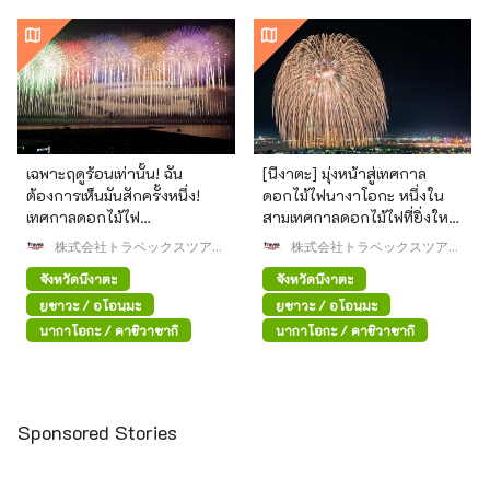
เฉพาะฤดูร้อนเท่านั้น! ฉัน
[นีงาตะ] มุ่งหน้าสู่เทศกาล
ต้องการเห็นมันสักครั้งหนึ่ง!
ดอกไม้ไฟนางาโอกะ หนึ่งใน
เทศกาลดอกไม้ไฟ
สามเทศกาลดอกไม้ไฟที่ยิ่งใหญ่
Kashiwazaki ซึ่งเป็นหนึ่งใน
ที่สุดของประเทศญี่ปุ่น! แผน
株式会社トラベックスツアー
株式会社トラベックスツアー
งานแสดงดอกไม้ไฟสามงานที่
ズ
ท่องเที่ยวหน้าร้อนแนะนำ 1 คืน
ズ
จังหวัดนีงาตะ
จังหวัดนีงาตะ
ยิ่งใหญ่ที่สุดของเอจิโกะ มีการ
2 วัน♪
แสดงดอกไม้ไฟที่สวยงาม
ยูซาวะ / อุโอนุมะ
ยูซาวะ / อุโอนุมะ
ตระการตากว่า 15,000 นัด
นากาโอกะ / คาชิวาซากิ
นากาโอกะ / คาชิวาซากิ
เหนือท้องทะเล
Sponsored Stories