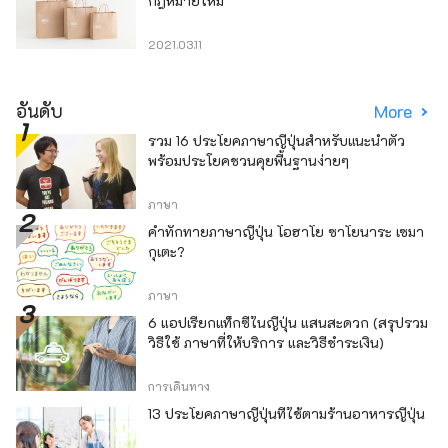
กฎหมายใหม่
2021.03.11
อันดับ
More
รวม 16 ประโยคภาษาญี่ปุ่นสำหรับแนะนำตัว
พร้อมประโยคชวนคุยพื้นฐานง่ายๆ
ภาษา
คำทักทายภาษาญี่ปุ่น โอฮาโย ซาโยนาระ เซมา
กุเตะ?
ภาษา
6 แอปเรียกแท็กซี่ในญี่ปุ่น แสนสะดวก (สรุปรวม
วิธีใช้ ภาษาที่ให้บริการ และวิธีชำระเงิน)
การเดินทาง
13 ประโยคภาษาญี่ปุ่นที่ใช้ตามร้านอาหารญี่ปุ่น