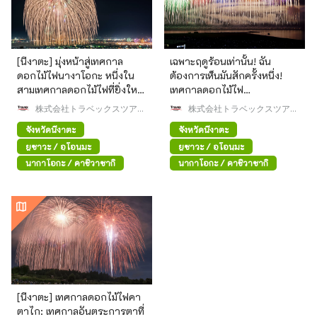
[นีงาตะ] มุ่งหน้าสู่เทศกาล
เฉพาะฤดูร้อนเท่านั้น! ฉัน
ดอกไม้ไฟนางาโอกะ หนึ่งใน
ต้องการเห็นมันสักครั้งหนึ่ง!
สามเทศกาลดอกไม้ไฟที่ยิ่งใหญ่
เทศกาลดอกไม้ไฟ
ที่สุดของประเทศญี่ปุ่น! แผน
Kashiwazaki ซึ่งเป็นหนึ่งใน
株式会社トラベックスツアー
株式会社トラベックスツアー
ท่องเที่ยวหน้าร้อนแนะนำ 1 คืน
ズ
งานแสดงดอกไม้ไฟสามงานที่
ズ
จังหวัดนีงาตะ
จังหวัดนีงาตะ
2 วัน♪
ยิ่งใหญ่ที่สุดของเอจิโกะ มีการ
แสดงดอกไม้ไฟที่สวยงาม
ยูซาวะ / อุโอนุมะ
ยูซาวะ / อุโอนุมะ
ตระการตากว่า 15,000 นัด
นากาโอกะ / คาชิวาซากิ
นากาโอกะ / คาชิวาซากิ
เหนือท้องทะเล
[นีงาตะ] เทศกาลดอกไม้ไฟคา
ตาไก: เทศกาลอันตระการตาที่