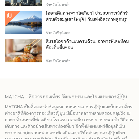
จังหวัดโอซาก้า
[ออกเดินทางจากโตเกียว] ประสบการณ์ทัวร์
ส่วนตัวชมภูเขาไฟฟูจิ | วันแห่งอิสรภาพสุดหรู
จังหวัดชิซูโอกะ
ลิ้มรสโอซาก้าแบบครบถ้วน: อาหารพิเศษที่คน
ท้องถิ่นชื่นชอบ
จังหวัดโอซาก้า
MATCHA - สื่อการท่องเที่ยว วัฒนธรรม และโรงแรมของญี่ปุ่น
MATCHA เป็นสื่อแนะนำข้อมูลหลากหลายแก่ชาวญี่ปุ่นและนักท่องเที่ยว
ต่างชาติที่ต้องการท่องเที่ยวญี่ปุ่น มีเนื้อหาหลากหลายครอบคลุมถึง 10
ภาษา ทั้งสถานที่ท่องเที่ยว โรงแรม ออนเซ็น อาหาร การชอปปิง วิธีการ
เดินทาง และตัวอย่างเส้นทางท่องเที่ยว อีกทั้งยังเผยแพร่ข้อมูลที่เป็น
ทางการล่าสุดจากหน่วยงานท้องถิ่นและบริษัทต่างๆ ของญี่ปุ่นด้วย