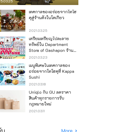
5.03.25
เทศกาลของอร่อยจากโทโฮ
คุสู่ร้านดังในโตเกียว
2021.03.25
เตรียมเหรียญไปละลาย
ทรัพย์ใน Department
Store of Gashapon ร้านที่มี
เครื่องกาชาปองเยอะที่สุดใน
2021.03.23
โลก อิเคะบุคุโระ
เมนูพิเศษในเทศกาลของ
อร่อยจากโทโฮคุที่ Kappa
Sushi
2021.03.18
Uniqlo กับ GU ลดราคา
สินค้าทุกรายการรับ
กฎหมายใหม่
2021.03.11
ับ
More