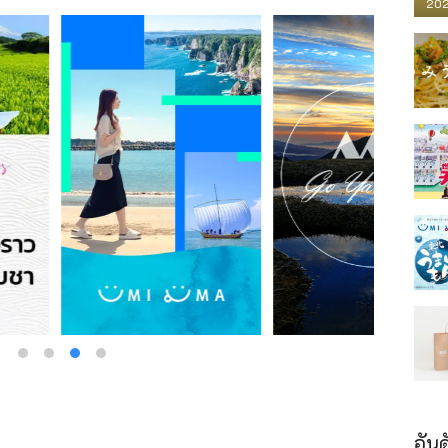
202
อันด