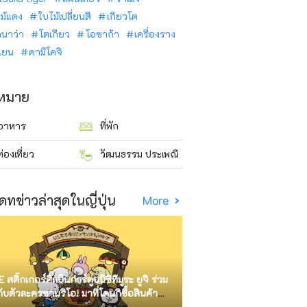
ม้แดง
ใบไม้เปลี่ยนสี
เกียวโต
ินาว่า
โตเกียว
โอซาก้า
เครื่องราง
นเยน
คามิโคจิ
าหมาย
อาหาร
ที่พัก
ท่องเที่ยว
วัฒนธรรม ประเพณี
ดทข่าวล่าสุดในญี่ปุ่น
More
E สติ๊กเกอร์ศิลปินการ์ตูนนิชิทีมูระ ยูจิ ร่วม
กับตัวละครซานริโอ! มาที่โดนกิซื้อสินค้า
ัด