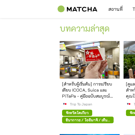
สถานที่
T
บทความล่าสุด
[สำหรับผู้เริ่มต้น] การเปรียบ
[ดูแ
เทียบ ICOCA, Suica และ
สำหรั
PiTaPa - คู่มือฉบับสมบูรณ์
คุณไ
พร้อมเวอร์ชันสมาร์ทโฟน
Trip To Japan
จังหวัดโตเกียว
จัง
ชินากาวะ / โออิมาจิ / เท็น
โนซุ