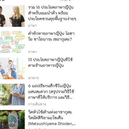
รวม 16 ประโยคภาษาญี่ปุ่น
สำหรับแนะนำตัว พร้อม
ประโยคชวนคุยพื้นฐานง่ายๆ
ภาษา
คำทักทายภาษาญี่ปุ่น โอฮา
โย ซาโยนาระ เซมากุเตะ?
ภาษา
13 ประโยคภาษาญี่ปุ่นที่ใช้
ตามร้านอาหารญี่ปุ่น
อาหาร
6 แอปเรียกแท็กซี่ในญี่ปุ่น
แสนสะดวก (สรุปรวมวิธีใช้
ภาษาที่ให้บริการ และวิธี
ชำระเงิน)
การเดินทาง
วัดหัวไช้เท้าแห่งอาซากุสะ
วัดมัตสึจิยามะโชเด็น
(Matsuchiyama Shoden,