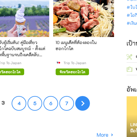
ใบไ
โอก
เงิ
เป้
ผู้เริ่มต้น! คู่มือเที่ยว
10 เมนูเด็ดที่ต้องลองใน
กโดฉบับสมบูรณ์ - ตั้งแต่
ฮอกไกโด
ูลพื้นฐานจนถึงเคล็ดลับ
ตรียมตัว
Trip To Japan
Trip To Japan
งหวัดฮอกไกโด
จังหวัดฮอกไกโด
อัพเ
3
4
5
6
7
LIN
มือ
More
จำก