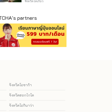
Asakusa)
จังหวัดโตเกียว
CHA's partners
จังหวัดโอซาก้า
จังหวัดฮอกไกโด
จังหวัดโอกินาว่า