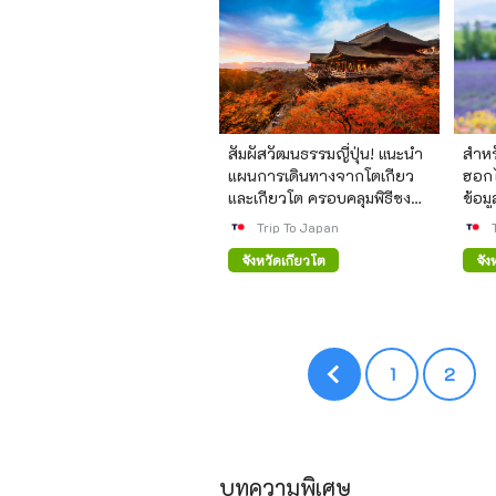
สัมผัสวัฒนธรรมญี่ปุ่น! แนะนำ
สำหรับ
แผนการเดินทางจากโตเกียว
ฮอกไ
และเกียวโต ครอบคลุมพิธีชงชา
ข้อม
การจัดดอกไม้ และเยี่ยมชม
การเ
Trip To Japan
มรดกโลก
จังหวัดเกียวโต
จั
1
2
บทความพิเศษ