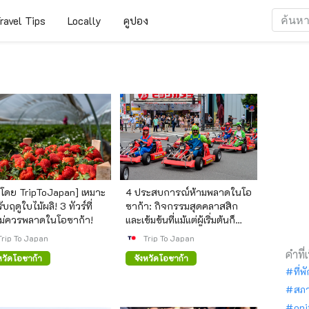
ravel Tips
Locally
คูปอง
ลโดย TripToJapan] เหมาะ
4 ประสบการณ์ห้ามพลาดในโอ
บฤดูใบไม้ผลิ! 3 ทัวร์ที่
ซาก้า: กิจกรรมสุดคลาสสิก
ม่ควรพลาดในโอซาก้า!
และเข้มข้นที่แม้แต่ผู้เริ่มต้นก็
สามารถสนุกได้
Trip To Japan
Trip To Japan
คำที่
หวัดโอซาก้า
จังหวัดโอซาก้า
ที่พ
สภ
oni