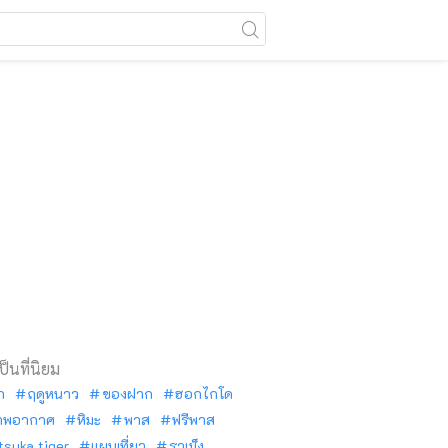
เป็นที่นิยม
ัก
ฤดูหนาว
ของฝาก
ฮอกไกโด
าพอากาศ
หิมะ
พาส
ฟรีพาส
tsuka tiger
แผนเที่ยว
ราเม็ง