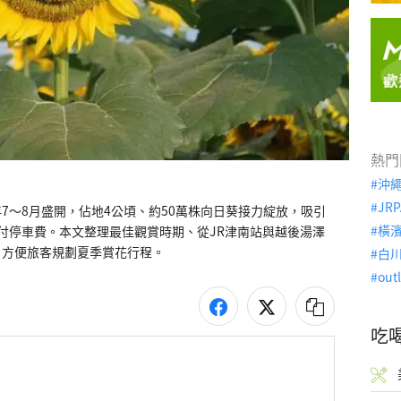
熱門
沖
JRP
7～8月盛開，佔地4公頃、約50萬株向日葵接力綻放，吸引
橫
付停車費。本文整理最佳觀賞時期、從JR津南站與越後湯澤
，方便旅客規劃夏季賞花行程。
白
out
吃