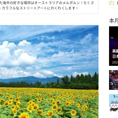
れた海外の好きな場所はオーストラリアのメルボルン！たくさ
、カラフルなストリートアートにわくわくします。
本
美
日
202