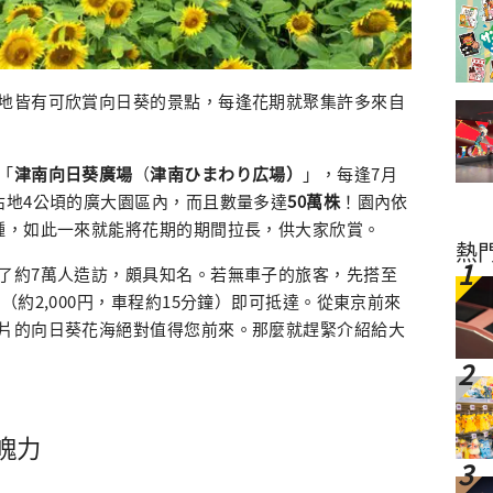
地皆有可欣賞向日葵的景點，每逢花期就聚集許多來自
「
津南向日葵廣場
（
津南
ひまわり広場）
」，每逢7月
佔地4公頃的廣大園區內，而且數量多達
50萬株
！園內依
種，如此一來就能將花期的期間拉長，供大家欣賞。
熱
了約7萬人造訪，頗具知名。若無車子的旅客，先搭至
（約2,000円，車程約15分鐘）即可抵達。從東京前來
片的向日葵花海絕對值得您前來。那麼就趕緊介紹給大
魄力