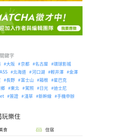
關鍵字
繩
大阪
京都
名古屋
環球影城
ASS
北海道
河口湖
輕井澤
金澤
濱
長野
富士山
箱根
星巴克
川鄉
東北
駕照
日光
迪士尼
let
簽證
淺草
新幹線
手機申辦
喝玩樂住
美食
住宿