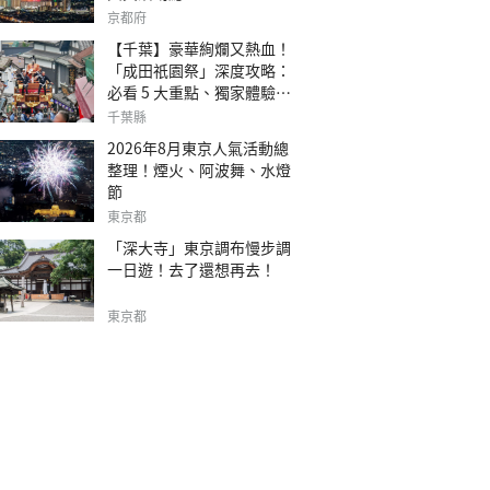
京都府
【千葉】豪華絢爛又熱血！
「成田祇園祭」深度攻略：
必看 5 大重點、獨家體驗指
南
千葉縣
2026年8月東京人氣活動總
整理！煙火、阿波舞、水燈
節
東京都
「深大寺」東京調布慢步調
一日遊！去了還想再去！
東京都