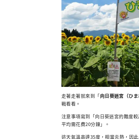
走著走著就來到「
向日葵迷宮（ひま
戰看看。
注意事項寫到「向日葵迷宮的難度較
平均需花費20分鐘」。
這天氣溫高達35度，相當炎熱，因