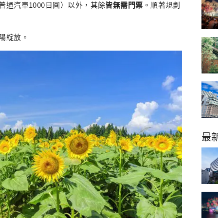
通汽車1000日圓）以外，其餘
皆無需門票
。順著規劃
陽綻放。
最