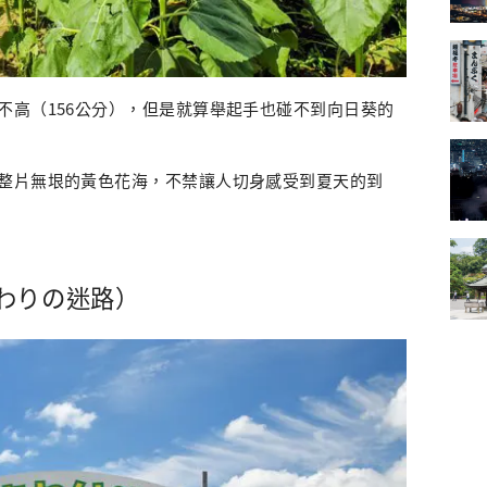
不高（156公分），但是就算舉起手也碰不到向日葵的
整片無垠的黃色花海，不禁讓人切身感受到夏天的到
わりの迷路）