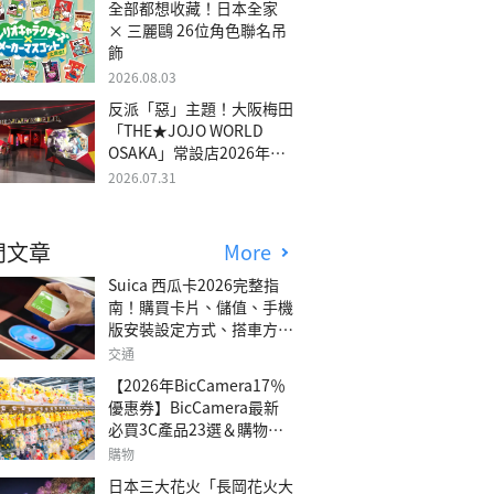
全部都想收藏！日本全家
× 三麗鷗 26位角色聯名吊
飾
2026.08.03
反派「惡」主題！大阪梅田
「THE★JOJO WORLD
OSAKA」常設店2026年冬
季開幕
2026.07.31
門文章
More
Suica 西瓜卡2026完整指
南！購買卡片、儲值、手機
版安裝設定方式、搭車方
法、常見問題解答！
交通
【2026年BicCamera17％
優惠券】BicCamera最新
必買3C產品23選＆購物攻
略
購物
日本三大花火「長岡花火大