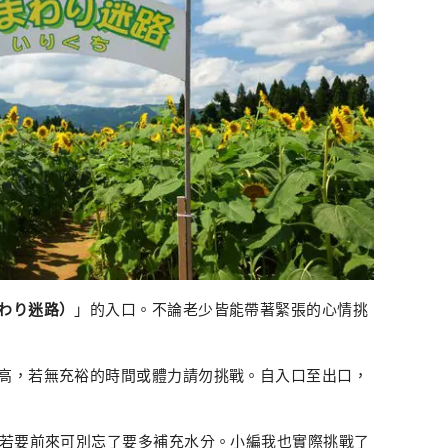
わり迷路）
」的入口。不論老少皆能帶著緊張的心情挑
高，若無充裕的時間或體力請勿挑戰。自入口至出口，
此若要前來可別忘了要多補充水分。小編我也實際挑戰了