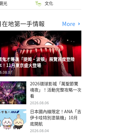
觀光
文化
月在地第一手情報
More
國鬼才導演「提姆・波頓」展覽首度登陸
本！11月東京盛大登場
6.08.07
2026環球影城「萬聖節驚
魂夜」！活動完整攻略一次
看
2026.08.06
日本國內線限定！ANA「吉
伊卡哇特別塗裝機」10月
底開航
2026.08.04