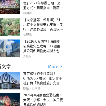
會」2027年舉辦日期、交
通方式、購票指南、隱藏欣
賞地點
新潟縣
【東京近郊・輕井澤】24
小時中文管家安心支援，步
行可達星野溫泉，適合家庭
旅行、三代同遊與紀念日的
長野縣
森林高質感包棟別墅「輕井
【2026大阪購物】梅田逛
澤森四季VILLA」
街購物完全攻略！17間百
貨公司和購物商場懶人包
大阪府
新文章
More
東京旅行絕不可錯過！
GINZA SIX 獨家「限定伴手
禮」與「美食體驗」完全指
南
銀座・日本橋
2026年8月關西盛夏指南！
大阪、京都、奈良、神戶慶
典與活動總整理