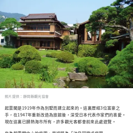
照片提供：靜岡縣觀光協會
起雲閣是1919年作為別墅而建立起來的。這裏歷經3位富豪之
手，在1947年重新改造為旅館後，深受日本代表作家們的喜愛。
現在這裏已歸熱海市所有，許多觀光客都會前來此處遊覽。
作為起雲閣中心的庭園，是被稱為「池泉回遊式庭園