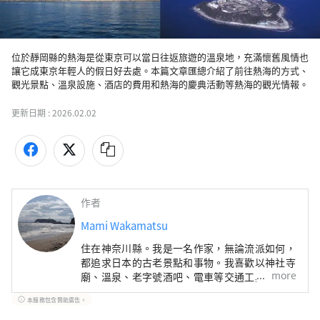
位於靜岡縣的熱海是從東京可以當日往返旅遊的溫泉地，充滿懷舊風情也
讓它成東京年輕人的假日好去處。本篇文章匯總介紹了前往熱海的方式、
更新日期 :
2026.02.02
作者
Mami Wakamatsu
住在神奈川縣。我是一名作家，無論流派如何，
都追求日本的古老景點和事物。我喜歡以神社寺
more
廟、溫泉、老字號酒吧、電車等交通工具等為主
題的旅行。除了旅行之外，我的興趣包括喝酒、
本服務包含贊助廣告。
看相撲、藝術和閱讀。