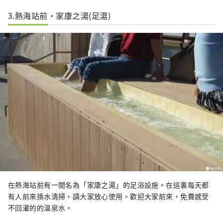
3.熱海站前・家康之湯(足湯)
在熱海站前有一間名為「家康之湯」的足浴設施。在這裏每天都
有人前來換水清掃，請大家放心使用。歡迎大家前來，免費感受
不回灌的的溫泉水。