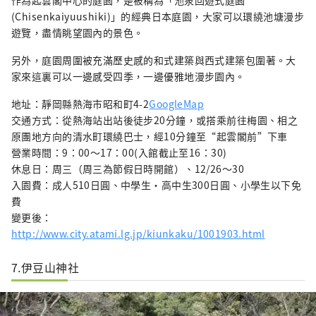
(Chisenkaiyuushiki)」的經典日本庭園，大家可以環繞池塘漫步
遊覽，盡情眺望園內的景色。
另外，庭園周圍被充滿歷史感的和式建築與西式建築包圍著。大
家來這裏可以一邊感受四季，一邊優雅地漫步園內。
地址：靜岡縣熱海市昭和町4-2
GoogleMap
交通方式：從熱海站出站後徒步20分鐘，或搭乘前往梅園、相之
原團地方向的清水町環繞巴士，經10分鐘至“起雲閣前”下車
營業時間：9：00〜17：00(入館截止至16：30)
休息日：周三（周三為節假日時開館）、12/26～30
入園費：成人510日圓、中學生・高中生300日圓、小學生以下免
費
變更後：
http://www.city.atami.lg.jp/kiunkaku/1001903.html
7.伊豆山神社