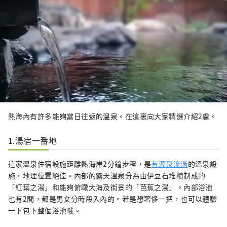
熱海內有許多能夠當日往返的溫泉。在這裏向大家精選介紹2處。
1.湯宿一番地
這家溫泉住宿設施距離熱海岸2分鐘步程，是
有源泉流淌
的溫泉設
施，地理位置絕佳。內部的露天溫泉分為由伊豆石堆積制成的
「紅葉之湯」和能夠俯瞰大海及街景的「芭蕉之湯」。內部浴池
也有2間，都是男女分時段入內的。若是想奢侈一把，也可以體驗
一下包下整個浴池哦。