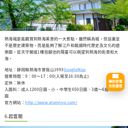
熱海城是能觀賞到熱海美景的一大景點。雖然稱為城，但這裏並
不是歷史建築物，而是能夠了解江戶和戰國時代歷史及文化的遊
樂園。從天守閣或1樓泡腳池的陽臺可以眺望到熱海的街景和大
海。
地址：靜岡縣熱海市曽我山1993
GoogleMap
營業時間：9：00〜17：00(入場至16:30為止)
藥妝家電
定休：無休
免稅優惠
入園料：成人1200日圓、小・中學生650日圓、3歲～6歲500日
圓
官方網站：
http://www.atamijyo.com/
6.起雲閣