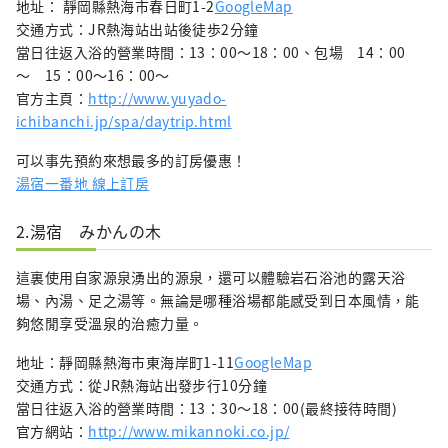
地址： 靜岡縣熱海市春日町1-2
GoogleMap
交通方式：JR熱海站出站後徒歩2分鐘
當日往返入浴的營業時間：13：00〜18：00、包場 14：00
～ 15：00～16：00～
官方主頁：
http://www.yuyado-
ichibanchi.jp/spa/daytrip.html
可以事先預約來想最多的訂房優惠！
湯宿一番地 線上訂房
2.湯宿 みかんの木
這裏使用自家源泉湧出的源泉，還可以體驗岩石浴池的露天浴
場、內湯、足之湯等。無論是哪種浴場都能感受到日本風情，能
夠悠閒享受溫泉的治癒力量。
地址：靜岡縣熱海市東海岸町1-11
GoogleMap
交通方式：從JR熱海站出發步行10分鐘
當日往返入浴的營業時間：13：30～18：00(最終接待時間)
官方網站：
http://www.mikannoki.co.jp/