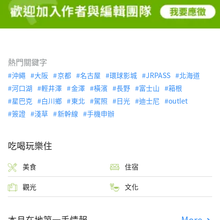
熱門關鍵字
沖繩
大阪
京都
名古屋
環球影城
JRPASS
北海道
河口湖
輕井澤
金澤
橫濱
長野
富士山
箱根
星巴克
白川鄉
東北
駕照
日光
迪士尼
outlet
簽證
淺草
新幹線
手機申辦
吃喝玩樂住
美食
住宿
觀光
文化
本月在地第一手情報
More