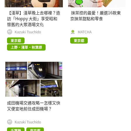
【淺草】淺草晚上去哪裡？造
抹茶控的最愛！嚴選16款東
訪「Hoppy 大街」享受昭和
京抹茶甜點和零食
懷舊的大眾酒場文化
Kazuki Tsuchido
MATCHA
東京都
東京都
上野・淺草・秋葉原
成田機場交通攻略ー怎樣又快
又便宜地前往成田機場？
Kazuki Tsuchido
千葉縣
東京都