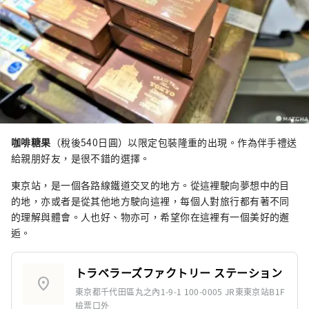
咖啡糖果
（稅後540日圓）以限定包裝隆重的出現。作為伴手禮送
給親朋好友，是很不錯的選擇。
東京站，是一個各路線鐵道交叉的地方。從這裡駛向夢想中的目
的地，亦或者是從其他地方駛向這裡，每個人對旅行都有著不同
的理解與體會。人也好、物亦可，希望你在這裡有一個美好的邂
逅。
トラベラーズファクトリー ステーション
location_on
東京都千代田區丸之內1-9-1 100-0005 JR東東京站B1F
檢票口外