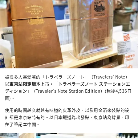
被很多人喜愛著的「トラベラーズノート」（Travelers' Note）
以
東京站限定版本
上市。
「トラベラーズノート ステーションエ
ディション」
（Traveler's Note Station Edition）(稅後4,536日
圓)。
使用的時間越久就越有味道的皮革外皮，以及用金箔來裝點的設
計都是東京站特有的。以日本鐵道為出發點，東京站為背景，印
在了筆記本中間。