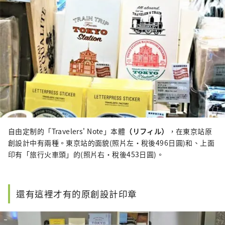
自由定制的「Travelers' Note」本體
（リフィル）
，在東京站原
創設計中有兩種。東京站的面貌(照片左・稅後496日圓)和、上面
印有「旅行火車頭」的(照片右・稅後453日圓)。
還有這裡才有的原創設計印章