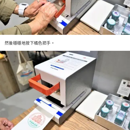
然後穩穩地按下橘色把手。