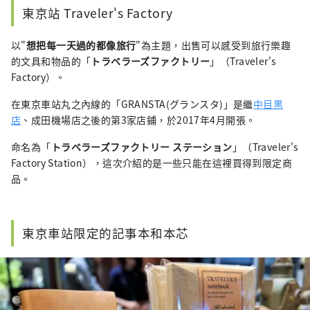
I try to create articles that help convey the 
東京站 Traveler's Factory
charms of a destination through words and 
pictures. I love forests, temples, and camels.
以"
想把每一天過的都像旅行
"為主題，出售可以感受到旅行樂趣
的文具和物品的「
トラベラーズファクトリー
」（Traveler's
Factory）。
在東京車站丸之內線的「GRANSTA(グランスタ)」是繼
中目黒
店
、成田機場店之後的第3家店鋪，於2017年4月開張。
命名為「
トラベラーズファクトリー ステーション
」（Traveler's
Factory Station），這次介紹的是一些只能在這裡買得到限定商
品。
東京車站限定的記事本和本芯