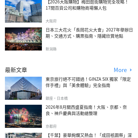
【2026大阪購物】梅田逛街購物完全攻略！
17間百貨公司和購物商場懶人包
大阪府
日本三大花火「長岡花火大會」2027年舉辦日
期、交通方式、購票指南、隱藏欣賞地點
新潟縣
最新文章
More
東京旅行絕不可錯過！GINZA SIX 獨家「限定
伴手禮」與「美食體驗」完全指南
銀座・日本橋
2026年8月關西盛夏指南！大阪、京都、奈
良、神戶慶典與活動總整理
京都府
【千葉】豪華絢爛又熱血！「成田祇園祭」深