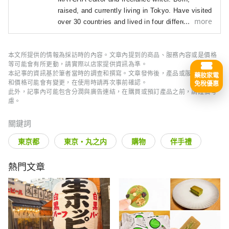
raised, and currently living in Tokyo. Have visited 
more
over 30 countries and lived in four different 
prefectures. I have traveled to almost all 47 
prefectures in Japan! 

本文所提供的情報為採訪時的內容。文章內提到的商品、服務內容或是價格
I try to create articles that help convey the 
等可能會有所更動，請實際以店家提供資訊為準。
charms of a destination through words and 
本記事的資訊基於筆者當時的調查和撰寫。文章發佈後，產品或服務的內容
藥妝家電
pictures. I love forests, temples, and camels.
和價格可能會有變更，在使用時請再次事前確認。
免稅優惠
此外，記事內可能包含分潤與廣告連結，在購買或預訂產品之前，請謹慎考
慮。
關鍵詞
東京都
東京・丸之内
購物
伴手禮
熱門文章