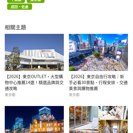
成田・佐倉
相關主題
【2026】東京OUTLET・大型購
【2026】東京自由行攻略｜新
物中心推薦14選！精選品牌與交
手必看30景點、行程安排、交通
通攻略
美食與購物推薦
東京都
東京都