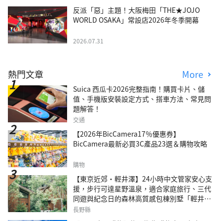
反派「惡」主題！大阪梅田「THE★JOJO
WORLD OSAKA」常設店2026年冬季開幕
2026.07.31
熱門文章
More
Suica 西瓜卡2026完整指南！購買卡片、儲
值、手機版安裝設定方式、搭車方法、常見問
題解答！
交通
【2026年BicCamera17％優惠券】
BicCamera最新必買3C產品23選＆購物攻略
購物
【東京近郊・輕井澤】24小時中文管家安心支
援，步行可達星野溫泉，適合家庭旅行、三代
同遊與紀念日的森林高質感包棟別墅「輕井澤
森四季VILLA」
長野縣