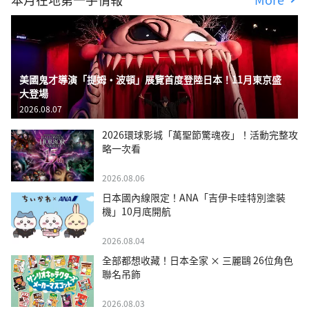
美國鬼才導演「提姆・波頓」展覽首度登陸日本！11月東京盛
大登場
2026.08.07
2026環球影城「萬聖節驚魂夜」！活動完整攻
略一次看
2026.08.06
日本國內線限定！ANA「吉伊卡哇特別塗裝
機」10月底開航
2026.08.04
全部都想收藏！日本全家 × 三麗鷗 26位角色
聯名吊飾
2026.08.03