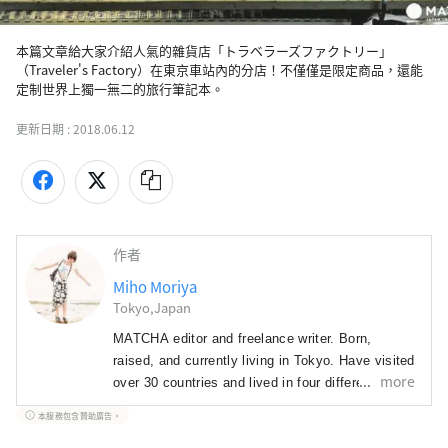
本篇文章給大家介紹人氣的雜貨店「トラベラーズファクトリー」
（Traveler's Factory）在東京車站內的分店！不僅僅是限定商品，還能
定制世界上獨一無二的旅行筆記本。
更新日期 :
2018.06.12
作者
Miho Moriya
Tokyo,Japan
MATCHA editor and freelance writer. Born, 
raised, and currently living in Tokyo. Have visited 
more
over 30 countries and lived in four different 
prefectures. I have traveled to almost all 47 
本服務包含贊助廣告。
prefectures in Japan! 
