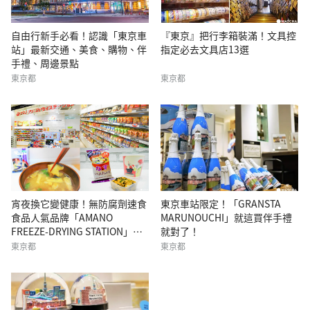
自由行新手必看！認識「東京車
『東京』把行李箱裝滿！文具控
站」最新交通、美食、購物、伴
指定必去文具店13選
手禮、周邊景點
東京都
東京都
宵夜換它變健康！無防腐劑速食
東京車站限定！「GRANSTA
食品人氣品牌「AMANO
MARUNOUCHI」就這買伴手禮
FREEZE-DRYING STATION」
就對了！
（實體店鋪已閉店）
東京都
東京都