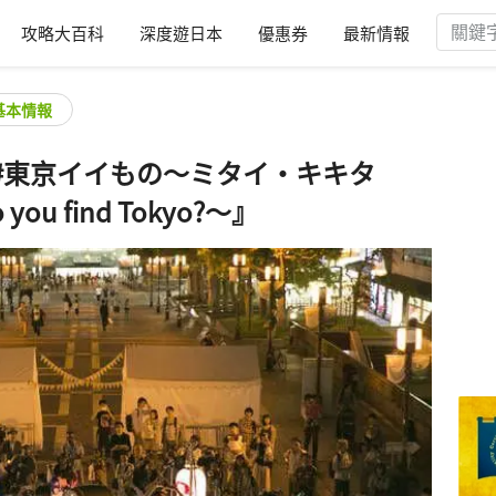
攻略大百科
深度遊日本
優惠券
最新情報
基本情報
#東京イイもの～ミタイ・キキタ
u find Tokyo?～』