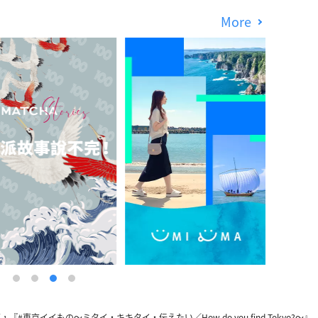
More
『#東京イイもの～ミタイ・キキタイ・伝えたい／How do you find Tokyo?～』