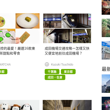
控的最愛！嚴選16款東
成田機場交通攻略ー怎樣又快
茶甜點和零食
又便宜地前往成田機場？
MATCHA
Kazuki Tsuchido
最
京都
千葉縣
東京都
成田・佐倉