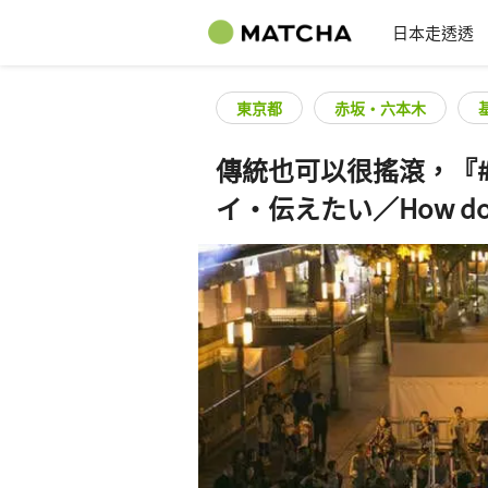
日本走透透
東京都
赤坂・六本木
傳統也可以很搖滾，『
イ・伝えたい／How do yo