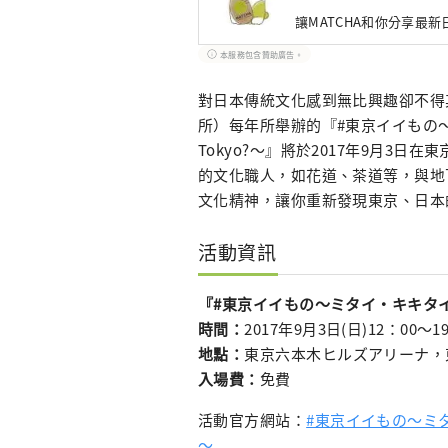
讓MATCHA和你分享最
本服務包含贊助廣告。
對日本傳統文化感到無比興趣卻不得
所）每年所舉辦的『#東京イイもの～ミタ
Tokyo?～』將於2017年9月3
的文化職人，如花道、茶道等，與地
文化精神，讓你重新發現東京、日本
活動資訊
『#東京イイもの～ミタイ・キキタイ・伝えた
時間：
2017年9月3日(日)12：00〜1
地點：
東京六本木ヒルズアリーナ，
入場費：
免費
活動官方網站：
#東京イイもの～ミタイ・
～