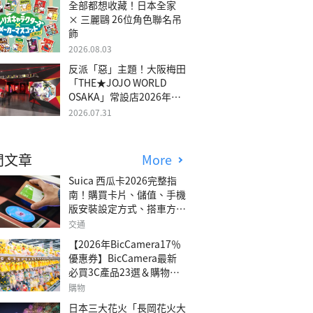
全部都想收藏！日本全家
× 三麗鷗 26位角色聯名吊
飾
2026.08.03
反派「惡」主題！大阪梅田
「THE★JOJO WORLD
OSAKA」常設店2026年冬
季開幕
2026.07.31
門文章
More
Suica 西瓜卡2026完整指
南！購買卡片、儲值、手機
版安裝設定方式、搭車方
法、常見問題解答！
交通
【2026年BicCamera17％
優惠券】BicCamera最新
必買3C產品23選＆購物攻
略
購物
日本三大花火「長岡花火大