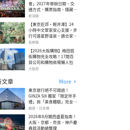
會」2027年舉辦日期、交
通方式、購票指南、隱藏欣
賞地點
新潟縣
【東京近郊・輕井澤】24
小時中文管家安心支援，步
行可達星野溫泉，適合家庭
旅行、三代同遊與紀念日的
長野縣
森林高質感包棟別墅「輕井
【2026大阪購物】梅田逛
澤森四季VILLA」
街購物完全攻略！17間百
貨公司和購物商場懶人包
大阪府
新文章
More
東京旅行絕不可錯過！
GINZA SIX 獨家「限定伴手
禮」與「美食體驗」完全指
南
銀座・日本橋
2026年8月關西盛夏指南！
大阪、京都、奈良、神戶慶
典與活動總整理