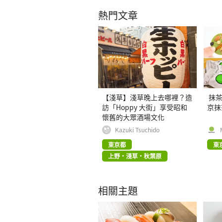
熱門文章
【淺草】淺草晚上去哪裡？造
抹茶
訪「Hoppy 大街」享受昭和
京抹
懷舊的大眾酒場文化
Kazuki Tsuchido
東京都
東
上野・淺草・秋葉原
相關主題