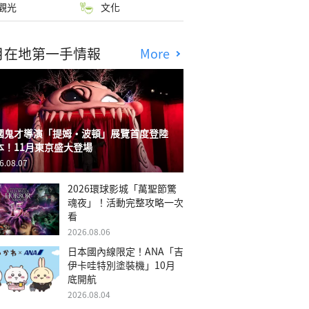
觀光
文化
月在地第一手情報
More
國鬼才導演「提姆・波頓」展覽首度登陸
本！11月東京盛大登場
6.08.07
2026環球影城「萬聖節驚
魂夜」！活動完整攻略一次
看
2026.08.06
日本國內線限定！ANA「吉
伊卡哇特別塗裝機」10月
底開航
2026.08.04