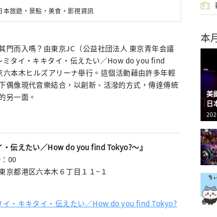
新日本旅遊・景點・美食・影視資訊
本
其門而入嗎？由東京JC（公益社団法人 東京青年会議
イ・キキタイ・伝えたい／How do you find
日在東京六本木ヒルズアリーナ舉行。這個活動藉由許多年輕
下偶像現代音樂結合，以創新、活潑的方式，傳達傳統
美
的另一面。
日
202
い／How do you find Tokyo?～』
9：00
東京都港区六本木６丁目１１−１
キキタイ・伝えたい／How do you find Tokyo?