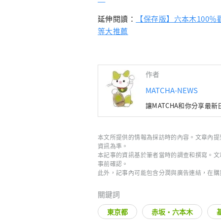
延伸閱讀：
【保存版】六本木100
等大推薦
作者
MATCHA-NEWS
讓MATCHA和你分享最
本文所提供的情報為採訪時的內容。文章內提
資訊為準。
本記事的資訊基於筆者當時的調查和撰寫。文
事前確認。
此外，記事內可能包含分潤與廣告連結，在購
關鍵詞
東京都
赤坂・六本木