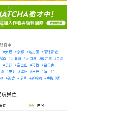
關鍵字
繩
大阪
京都
名古屋
環球影城
ASS
北海道
河口湖
輕井澤
金澤
濱
長野
富士山
箱根
星巴克
川鄉
東北
駕照
日光
迪士尼
let
簽證
淺草
新幹線
手機申辦
喝玩樂住
美食
住宿