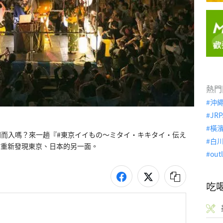
熱門
沖
JRP
橫
而入嗎？來一趟『#東京イイもの～ミタイ・キキタイ・伝え
白
?～』讓你重新發現東京、日本的另一面。
out
吃