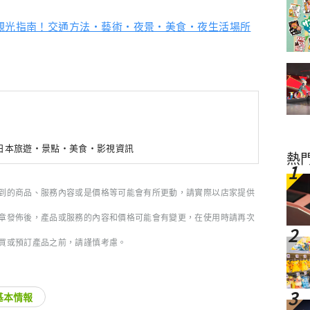
％觀光指南！交通方法・藝術・夜景・美食・夜生活場所
新日本旅遊・景點・美食・影視資訊
熱
到的商品、服務內容或是價格等可能會有所更動，請實際以店家提供
章發佈後，產品或服務的內容和價格可能會有變更，在使用時請再次
買或預訂產品之前，請謹慎考慮。
基本情報