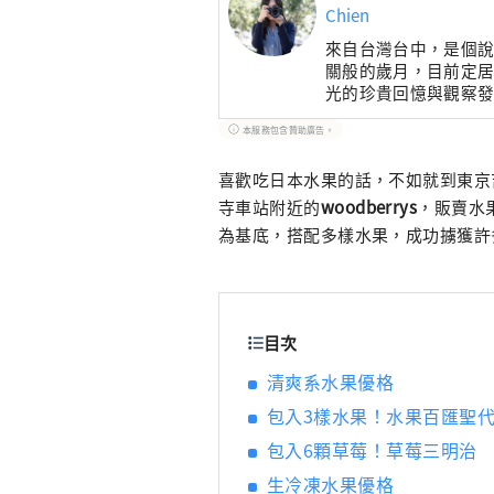
Chien
來自台灣台中，是個
關般的歲月，目前定
光的珍貴回憶與觀察
嶼、海味、街景日常，2
本服務包含贊助廣告。
喜歡吃日本水果的話，不如就到東京
寺車站附近的
woodberrys
，販賣水
為基底，搭配多樣水果，成功擄獲許
目次
清爽系水果優格
包入3樣水果！水果百匯聖
包入6顆草莓！草莓三明治
生冷凍水果優格