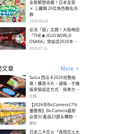
全部都想收藏！日本全家
× 三麗鷗 26位角色聯名吊
飾
2026.08.03
反派「惡」主題！大阪梅田
「THE★JOJO WORLD
OSAKA」常設店2026年冬
季開幕
2026.07.31
門文章
More
Suica 西瓜卡2026完整指
南！購買卡片、儲值、手機
版安裝設定方式、搭車方
法、常見問題解答！
交通
【2026年BicCamera17％
優惠券】BicCamera最新
必買3C產品23選＆購物攻
略
購物
日本三大花火「長岡花火大