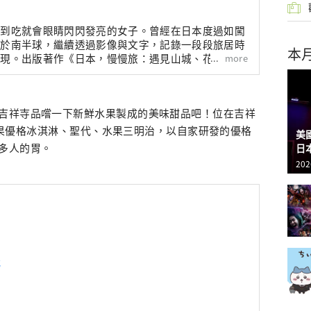
說到吃就會眼睛閃閃發亮的女子。曾經在日本度過如闖
居於南半球，繼續透過影像與文字，記錄一段段旅居時
本
more
發現。出版著作《日本，慢慢旅：遇見山城、花季、島
190X四季風物詩》
吉祥寺品嚐一下新鮮水果製成的美味甜品吧！位在吉祥
果優格冰淇淋、聖代、水果三明治，以自家研發的優格
美
多人的胃。
日
202
代