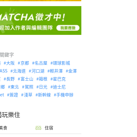
關鍵字
繩
大阪
京都
名古屋
環球影城
ASS
北海道
河口湖
輕井澤
金澤
濱
長野
富士山
箱根
星巴克
川鄉
東北
駕照
日光
迪士尼
let
簽證
淺草
新幹線
手機申辦
喝玩樂住
美食
住宿