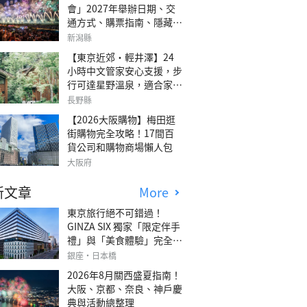
會」2027年舉辦日期、交
通方式、購票指南、隱藏欣
賞地點
新潟縣
【東京近郊・輕井澤】24
小時中文管家安心支援，步
行可達星野溫泉，適合家庭
旅行、三代同遊與紀念日的
長野縣
森林高質感包棟別墅「輕井
【2026大阪購物】梅田逛
澤森四季VILLA」
街購物完全攻略！17間百
貨公司和購物商場懶人包
大阪府
新文章
More
東京旅行絕不可錯過！
GINZA SIX 獨家「限定伴手
禮」與「美食體驗」完全指
南
銀座・日本橋
2026年8月關西盛夏指南！
大阪、京都、奈良、神戶慶
典與活動總整理