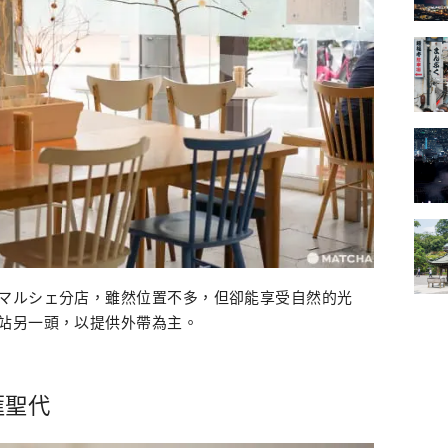
マルシェ分店，雖然位置不多，但卻能享受自然的光
站另一頭，以提供外帶為主。
匯聖代