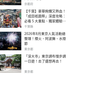
京都府
【千葉】豪華絢爛又熱血！
「成田祇園祭」深度攻略：
必看 5 大重點、獨家體驗指
南
千葉縣
2026年8月東京人氣活動總
整理！煙火、阿波舞、水燈
節
東京都
「深大寺」東京調布慢步調
一日遊！去了還想再去！
東京都