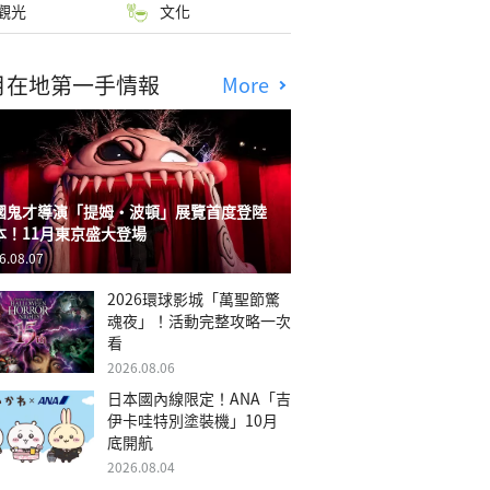
觀光
文化
月在地第一手情報
More
國鬼才導演「提姆・波頓」展覽首度登陸
本！11月東京盛大登場
6.08.07
2026環球影城「萬聖節驚
魂夜」！活動完整攻略一次
看
2026.08.06
日本國內線限定！ANA「吉
伊卡哇特別塗裝機」10月
底開航
2026.08.04