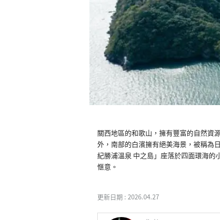
關西地區的和歌山，擁有豐富的自然資
外，南部的白濱擁有絕美海景，被稱為
紀勝浦溫泉 中之島」座落於四面環海的
愜意。
更新日期 :
2026.04.27