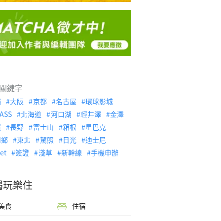
關鍵字
繩
大阪
京都
名古屋
環球影城
ASS
北海道
河口湖
輕井澤
金澤
濱
長野
富士山
箱根
星巴克
川鄉
東北
駕照
日光
迪士尼
let
簽證
淺草
新幹線
手機申辦
喝玩樂住
美食
住宿