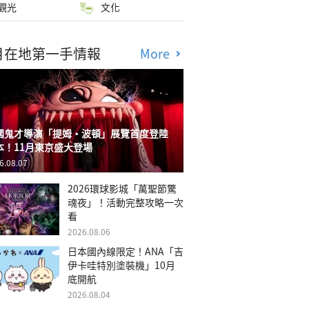
觀光
文化
月在地第一手情報
More
國鬼才導演「提姆・波頓」展覽首度登陸
本！11月東京盛大登場
6.08.07
2026環球影城「萬聖節驚
魂夜」！活動完整攻略一次
看
2026.08.06
日本國內線限定！ANA「吉
伊卡哇特別塗裝機」10月
底開航
2026.08.04