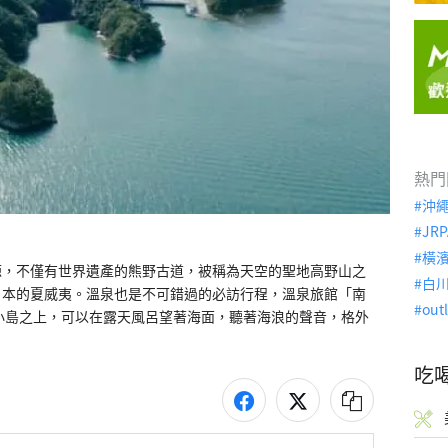
熱門
沖
JRP
橫
源，不僅有世界遺產的熊野古道，被稱為天空的聖地高野山之
白
日本的夏威夷。溫泉也是不可錯過的必訪行程，溫泉旅館「南
out
小島之上，可以在露天風呂望著海面，聽著海浪的聲音，格外
吃