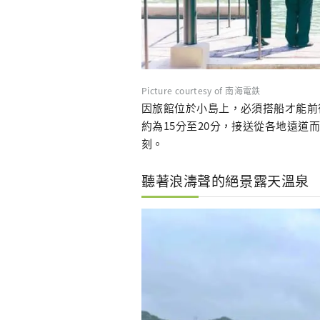
Picture courtesy of 南海電鉄
因旅館位於小島上，必須搭船才能前
約為15分至20分，接送從各地遠
刻。
聽著浪濤聲的絕景露天溫泉