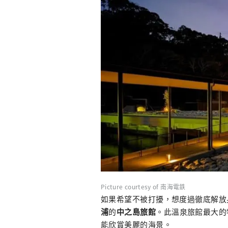
Picture courtesy of 南海電鉄
如果希望不被打擾，想度過徹底解放
浦
的
中之島旅館
。此溫泉旅館最大的
能欣賞美麗的海景。