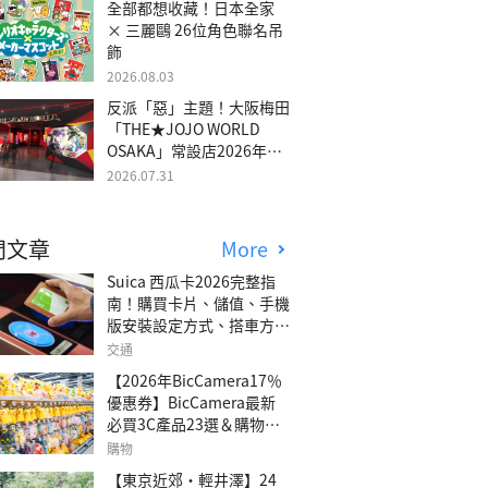
全部都想收藏！日本全家
× 三麗鷗 26位角色聯名吊
飾
2026.08.03
反派「惡」主題！大阪梅田
「THE★JOJO WORLD
OSAKA」常設店2026年冬
季開幕
2026.07.31
門文章
More
Suica 西瓜卡2026完整指
南！購買卡片、儲值、手機
版安裝設定方式、搭車方
法、常見問題解答！
交通
【2026年BicCamera17％
優惠券】BicCamera最新
必買3C產品23選＆購物攻
略
購物
【東京近郊・輕井澤】24