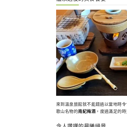
來到溫泉旅館就不能錯過以當地時令
歌山名物的
南紀梅酒
，度過滿足的時
令人讚嘆的晨曦絕景