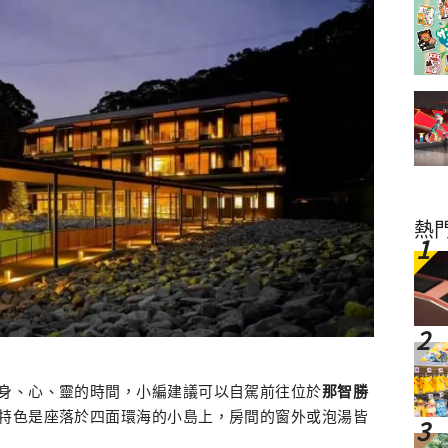
熱
身、心、靈的時間，小編建議可以自駕前往位於
那智勝
特色是座落於四面環海的小島上，房間的窗外或泡湯皆