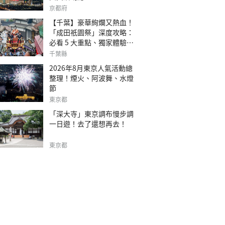
京都府
【千葉】豪華絢爛又熱血！
「成田祇園祭」深度攻略：
必看 5 大重點、獨家體驗指
南
千葉縣
2026年8月東京人氣活動總
整理！煙火、阿波舞、水燈
節
東京都
「深大寺」東京調布慢步調
一日遊！去了還想再去！
東京都