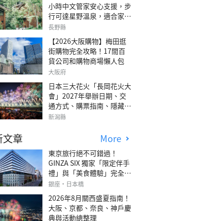
小時中文管家安心支援，步
行可達星野溫泉，適合家庭
旅行、三代同遊與紀念日的
長野縣
森林高質感包棟別墅「輕井
【2026大阪購物】梅田逛
澤森四季VILLA」
街購物完全攻略！17間百
貨公司和購物商場懶人包
大阪府
日本三大花火「長岡花火大
會」2027年舉辦日期、交
通方式、購票指南、隱藏欣
賞地點
新潟縣
新文章
More
東京旅行絕不可錯過！
GINZA SIX 獨家「限定伴手
禮」與「美食體驗」完全指
南
銀座・日本橋
2026年8月關西盛夏指南！
大阪、京都、奈良、神戶慶
典與活動總整理