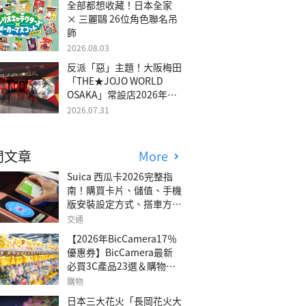
全部都想收藏！日本全家
× 三麗鷗 26位角色聯名吊
飾
2026.08.03
反派「惡」主題！大阪梅田
「THE★JOJO WORLD
OSAKA」常設店2026年冬
季開幕
2026.07.31
門文章
More
Suica 西瓜卡2026完整指
南！購買卡片、儲值、手機
版安裝設定方式、搭車方
法、常見問題解答！
交通
【2026年BicCamera17％
優惠券】BicCamera最新
必買3C產品23選＆購物攻
略
購物
日本三大花火「長岡花火大