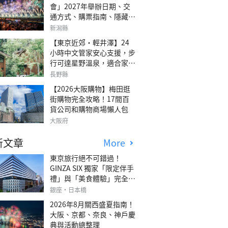
會」2027年舉辦日期、交
通方式、購票指南、隱藏欣
賞地點
新潟縣
【東京近郊・輕井澤】24
小時中文管家安心支援，步
行可達星野溫泉，適合家庭
旅行、三代同遊與紀念日的
長野縣
森林高質感包棟別墅「輕井
【2026大阪購物】梅田逛
澤森四季VILLA」
街購物完全攻略！17間百
貨公司和購物商場懶人包
大阪府
新文章
More
東京旅行絕不可錯過！
GINZA SIX 獨家「限定伴手
禮」與「美食體驗」完全指
南
銀座・日本橋
2026年8月關西盛夏指南！
大阪、京都、奈良、神戶慶
典與活動總整理