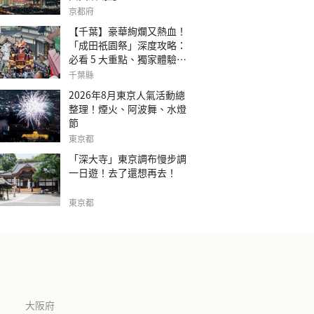
京都府
【千葉】豪華絢爛又熱血！
「成田祇園祭」深度攻略：
必看 5 大重點、獨家體驗指
南
千葉縣
2026年8月東京人氣活動總
整理！煙火、阿波舞、水燈
節
東京都
「深大寺」東京調布慢步調
一日遊！去了還想再去！
東京都
大阪府