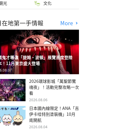
觀光
文化
月在地第一手情報
More
國鬼才導演「提姆・波頓」展覽首度登陸
本！11月東京盛大登場
6.08.07
2026環球影城「萬聖節驚
魂夜」！活動完整攻略一次
看
2026.08.06
日本國內線限定！ANA「吉
伊卡哇特別塗裝機」10月
底開航
2026.08.04