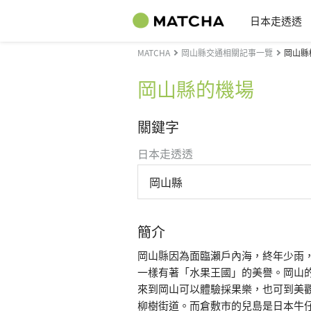
日本走透透
MATCHA
岡山縣交通相關記事一覽
岡山縣
岡山縣的機場
關鍵字
日本走透透
岡山縣
簡介
岡山縣因為面臨瀨戶內海，終年少雨
一樣有著「水果王國」的美譽。岡山
來到岡山可以體驗採果樂，也可到美
柳樹街道。而倉敷市的兒島是日本牛