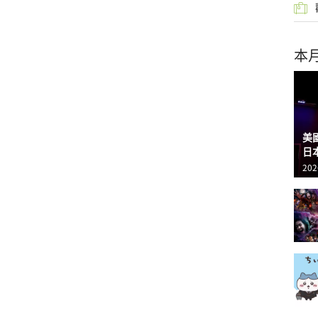
本
美
日
202