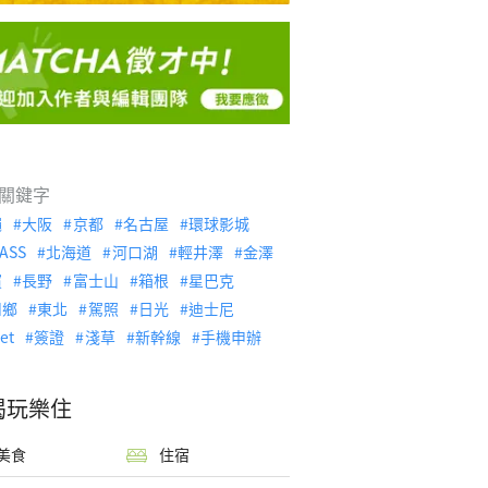
關鍵字
繩
大阪
京都
名古屋
環球影城
ASS
北海道
河口湖
輕井澤
金澤
濱
長野
富士山
箱根
星巴克
川鄉
東北
駕照
日光
迪士尼
let
簽證
淺草
新幹線
手機申辦
喝玩樂住
美食
住宿