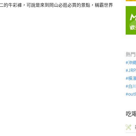
無二的牛彩褲，可說是來到岡山必逛必買的景點，稱霸世界
熱門
沖
JRP
橫
白
out
吃