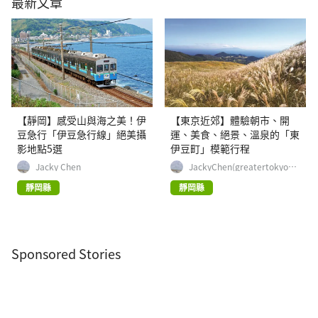
最新文章
【靜岡】感受山與海之美！伊
【東京近郊】體驗朝市、開
豆急行「伊豆急行線」絕美攝
運、美食、絕景、溫泉的「東
影地點5選
伊豆町」模範行程
Jacky Chen
JackyChen(greatertokyo_e
xplorer)
靜岡縣
靜岡縣
Sponsored Stories