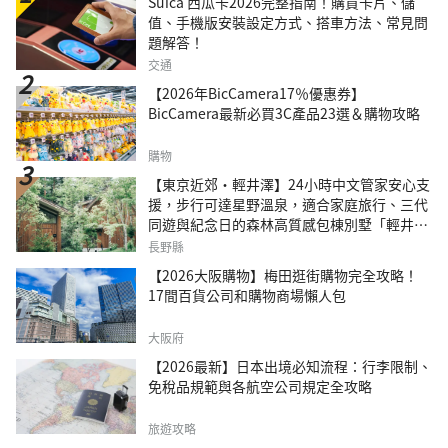
Suica 西瓜卡2026完整指南！購買卡片、儲
值、手機版安裝設定方式、搭車方法、常見問
題解答！
交通
【2026年BicCamera17％優惠券】
BicCamera最新必買3C產品23選＆購物攻略
購物
【東京近郊・輕井澤】24小時中文管家安心支
援，步行可達星野溫泉，適合家庭旅行、三代
同遊與紀念日的森林高質感包棟別墅「輕井澤
森四季VILLA」
長野縣
【2026大阪購物】梅田逛街購物完全攻略！
17間百貨公司和購物商場懶人包
大阪府
【2026最新】日本出境必知流程：行李限制、
免稅品規範與各航空公司規定全攻略
旅遊攻略