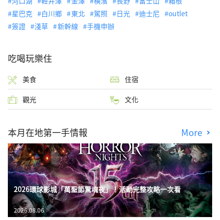
河口湖
輕井澤
金澤
橫濱
長野
富士山
箱根
星巴克
白川鄉
東北
駕照
日光
迪士尼
outlet
簽證
淺草
新幹線
手機申辦
吃喝玩樂住
美食
住宿
觀光
文化
本月在地第一手情報
More
2026環球影城「萬聖節驚魂夜」！活動完整攻略一次看
2026.08.06