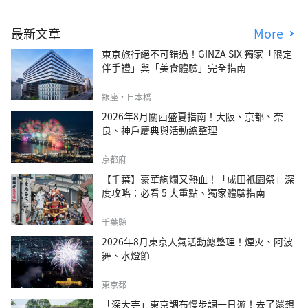
最新文章
More
東京旅行絕不可錯過！GINZA SIX 獨家「限定
伴手禮」與「美食體驗」完全指南
銀座・日本橋
2026年8月關西盛夏指南！大阪、京都、奈
良、神戶慶典與活動總整理
京都府
【千葉】豪華絢爛又熱血！「成田祇園祭」深
度攻略：必看 5 大重點、獨家體驗指南
千葉縣
2026年8月東京人氣活動總整理！煙火、阿波
舞、水燈節
東京都
「深大寺」東京調布慢步調一日遊！去了還想