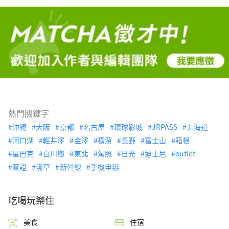
熱門關鍵字
沖繩
大阪
京都
名古屋
環球影城
JRPASS
北海道
河口湖
輕井澤
金澤
橫濱
長野
富士山
箱根
星巴克
白川鄉
東北
駕照
日光
迪士尼
outlet
簽證
淺草
新幹線
手機申辦
吃喝玩樂住
美食
住宿