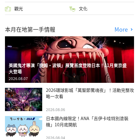
觀光
文化
本月在地第一手情報
More
美國鬼才導演「提姆・波頓」展覽首度登陸日本！11月東京盛
大登場
2026.08.07
2026環球影城「萬聖節驚魂夜」！活動完整攻
略一次看
2026.08.06
日本國內線限定！ANA「吉伊卡哇特別塗裝
機」10月底開航
2026.08.04