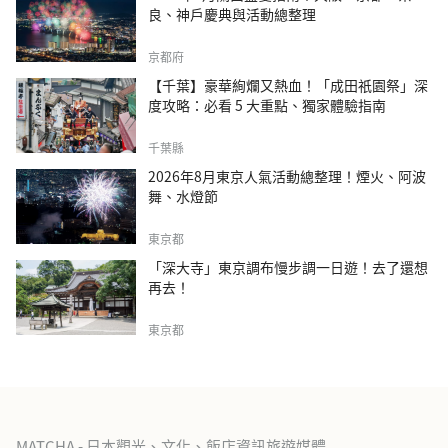
良、神戶慶典與活動總整理
京都府
【千葉】豪華絢爛又熱血！「成田祇園祭」深
度攻略：必看 5 大重點、獨家體驗指南
千葉縣
2026年8月東京人氣活動總整理！煙火、阿波
舞、水燈節
東京都
「深大寺」東京調布慢步調一日遊！去了還想
再去！
東京都
MATCHA - 日本觀光、文化、飯店資訊旅遊媒體