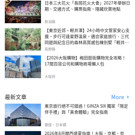
日本三大花火「長岡花火大會」2027年舉辦日
期、交通方式、購票指南、隱藏欣賞地點
新潟縣
【東京近郊・輕井澤】24小時中文管家安心支
援，步行可達星野溫泉，適合家庭旅行、三代
同遊與紀念日的森林高質感包棟別墅「輕井澤
森四季VILLA」
長野縣
【2026大阪購物】梅田逛街購物完全攻略！
17間百貨公司和購物商場懶人包
大阪府
最新文章
More
東京旅行絕不可錯過！GINZA SIX 獨家「限定
伴手禮」與「美食體驗」完全指南
銀座・日本橋
2026年8月關西盛夏指南！大阪、京都、奈