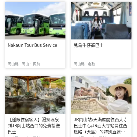
Nakaun Tour Bus Service
兒島牛仔褲巴士
岡山縣
岡山・備前
岡山縣
倉敷
【僅限住宿客人】湯鄉溫泉
JR岡山站/天滿屋開往西大寺
到JR岡山站西口的免費接送
巴士中心/JR西大寺站開往西
巴士
鳳殿（犬島）的特別直達巴