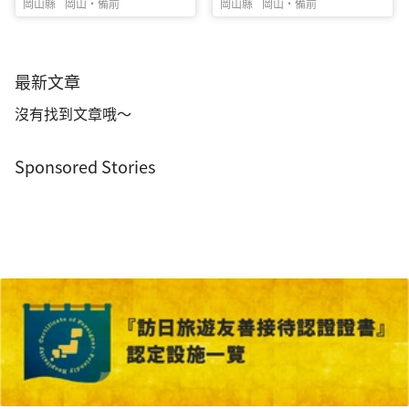
士
岡山縣
岡山・備前
岡山縣
岡山・備前
最新文章
沒有找到文章哦～
Sponsored Stories