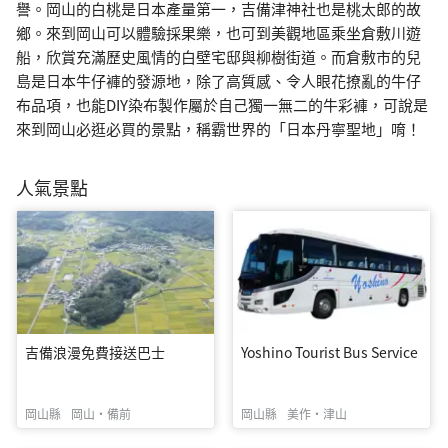
譽。岡山的白桃是日本產量第一，吉備津神社也是桃太郎的故
鄉。來到岡山可以體驗採果樂，也可到美觀地區乘坐倉敷川遊
船，欣賞充滿歷史風情的白壁宅邸與柳樹街道。而倉敷市的兒
島是日本牛仔褲的發源地，除了高質感、令人眼花撩亂的牛仔
布品項，也能DIY染布製作屬於自己獨一無二的牛彩褲，可說是
來到岡山必逛必買的景點，稱霸世界的「日本丹寧聖地」唷！
人氣景點
吉備浪漫免費接送巴士
Yoshino Tourist Bus Service
岡山縣
岡山・備前
岡山縣
美作・津山