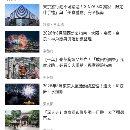
東京旅行絕不可錯過！GINZA SIX 獨家「限定
伴手禮」與「美食體驗」完全指南
銀座・日本橋
2026年8月關西盛夏指南！大阪、京都、奈
良、神戶慶典與活動總整理
京都府
【千葉】豪華絢爛又熱血！「成田祇園祭」深
度攻略：必看 5 大重點、獨家體驗指南
千葉縣
2026年8月東京人氣活動總整理！煙火、阿波
舞、水燈節
東京都
「深大寺」東京調布慢步調一日遊！去了還想
再去！