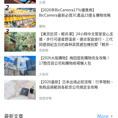
交通
【2026年BicCamera17％優惠券】
BicCamera最新必買3C產品23選＆購物攻略
購物
【東京近郊・輕井澤】24小時中文管家安心支
援，步行可達星野溫泉，適合家庭旅行、三代
同遊與紀念日的森林高質感包棟別墅「輕井澤
森四季VILLA」
長野縣
【2026大阪購物】梅田逛街購物完全攻略！
17間百貨公司和購物商場懶人包
大阪府
【2026最新】日本出境必知流程：行李限制、
免稅品規範與各航空公司規定全攻略
旅遊攻略
最新文章
More