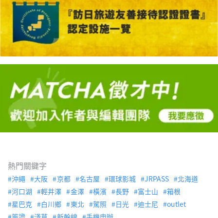
熱門關鍵字
沖繩
大阪
京都
名古屋
環球影城
JRPASS
北海道
河口湖
輕井澤
金澤
橫濱
長野
富士山
箱根
星巴克
白川鄉
東北
駕照
日光
迪士尼
outlet
簽證
淺草
新幹線
手機申辦