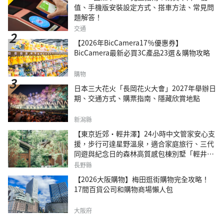
值、手機版安裝設定方式、搭車方法、常見問
題解答！
交通
【2026年BicCamera17％優惠券】
BicCamera最新必買3C產品23選＆購物攻略
購物
日本三大花火「長岡花火大會」2027年舉辦日
期、交通方式、購票指南、隱藏欣賞地點
新潟縣
【東京近郊・輕井澤】24小時中文管家安心支
援，步行可達星野溫泉，適合家庭旅行、三代
同遊與紀念日的森林高質感包棟別墅「輕井澤
森四季VILLA」
長野縣
【2026大阪購物】梅田逛街購物完全攻略！
17間百貨公司和購物商場懶人包
大阪府