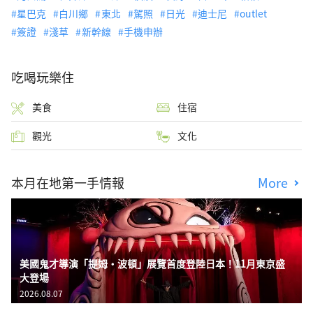
星巴克
白川鄉
東北
駕照
日光
迪士尼
outlet
簽證
淺草
新幹線
手機申辦
吃喝玩樂住
美食
住宿
觀光
文化
本月在地第一手情報
More
美國鬼才導演「提姆・波頓」展覽首度登陸日本！11月東京盛
大登場
2026.08.07