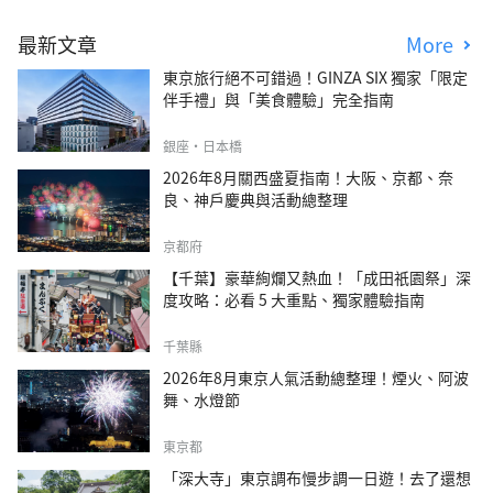
最新文章
More
東京旅行絕不可錯過！GINZA SIX 獨家「限定
伴手禮」與「美食體驗」完全指南
銀座・日本橋
2026年8月關西盛夏指南！大阪、京都、奈
良、神戶慶典與活動總整理
京都府
【千葉】豪華絢爛又熱血！「成田祇園祭」深
度攻略：必看 5 大重點、獨家體驗指南
千葉縣
2026年8月東京人氣活動總整理！煙火、阿波
舞、水燈節
東京都
「深大寺」東京調布慢步調一日遊！去了還想