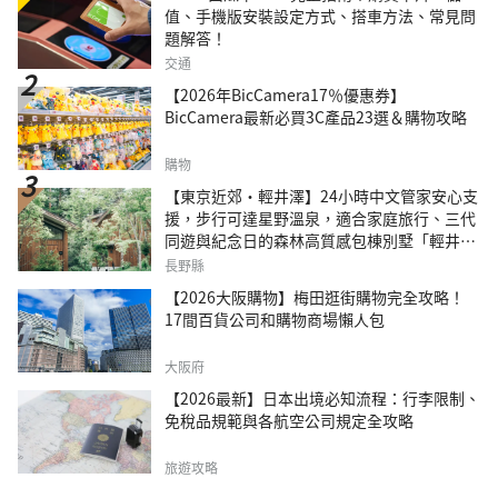
值、手機版安裝設定方式、搭車方法、常見問
題解答！
交通
【2026年BicCamera17％優惠券】
BicCamera最新必買3C產品23選＆購物攻略
購物
【東京近郊・輕井澤】24小時中文管家安心支
援，步行可達星野溫泉，適合家庭旅行、三代
同遊與紀念日的森林高質感包棟別墅「輕井澤
森四季VILLA」
長野縣
【2026大阪購物】梅田逛街購物完全攻略！
17間百貨公司和購物商場懶人包
大阪府
【2026最新】日本出境必知流程：行李限制、
免稅品規範與各航空公司規定全攻略
旅遊攻略