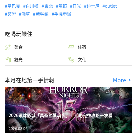
星巴克
白川鄉
東北
駕照
日光
迪士尼
outlet
簽證
淺草
新幹線
手機申辦
吃喝玩樂住
美食
住宿
觀光
文化
本月在地第一手情報
More
2026環球影城「萬聖節驚魂夜」！活動完整攻略一次看
2026.08.06