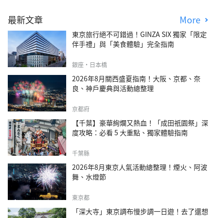
最新文章
More
東京旅行絕不可錯過！GINZA SIX 獨家「限定
伴手禮」與「美食體驗」完全指南
銀座・日本橋
2026年8月關西盛夏指南！大阪、京都、奈
良、神戶慶典與活動總整理
京都府
【千葉】豪華絢爛又熱血！「成田祇園祭」深
度攻略：必看 5 大重點、獨家體驗指南
千葉縣
2026年8月東京人氣活動總整理！煙火、阿波
舞、水燈節
東京都
「深大寺」東京調布慢步調一日遊！去了還想