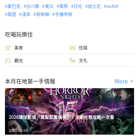
星巴克
白川鄉
東北
駕照
日光
迪士尼
outlet
簽證
淺草
新幹線
手機申辦
吃喝玩樂住
美食
住宿
觀光
文化
本月在地第一手情報
More
2026環球影城「萬聖節驚魂夜」！活動完整攻略一次看
2026.08.06