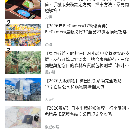
值、手機版安裝設定方式、搭車方法、常見問
題解答！
交通
【2026年BicCamera17％優惠券】
BicCamera最新必買3C產品23選＆購物攻略
購物
【東京近郊・輕井澤】24小時中文管家安心支
援，步行可達星野溫泉，適合家庭旅行、三代
同遊與紀念日的森林高質感包棟別墅「輕井澤
森四季VILLA」
長野縣
【2026大阪購物】梅田逛街購物完全攻略！
17間百貨公司和購物商場懶人包
大阪府
【2026最新】日本出境必知流程：行李限制、
免稅品規範與各航空公司規定全攻略
旅遊攻略