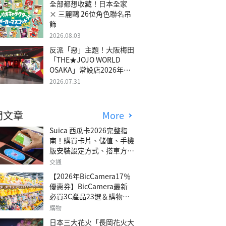
全部都想收藏！日本全家
× 三麗鷗 26位角色聯名吊
飾
2026.08.03
反派「惡」主題！大阪梅田
「THE★JOJO WORLD
OSAKA」常設店2026年冬
季開幕
2026.07.31
門文章
More
Suica 西瓜卡2026完整指
南！購買卡片、儲值、手機
版安裝設定方式、搭車方
法、常見問題解答！
交通
【2026年BicCamera17％
優惠券】BicCamera最新
必買3C產品23選＆購物攻
略
購物
日本三大花火「長岡花火大