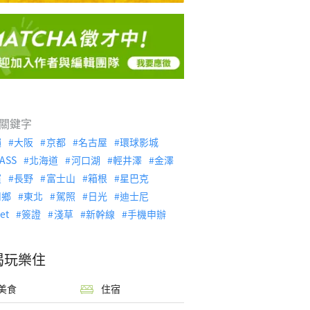
關鍵字
繩
大阪
京都
名古屋
環球影城
ASS
北海道
河口湖
輕井澤
金澤
濱
長野
富士山
箱根
星巴克
川鄉
東北
駕照
日光
迪士尼
let
簽證
淺草
新幹線
手機申辦
喝玩樂住
美食
住宿