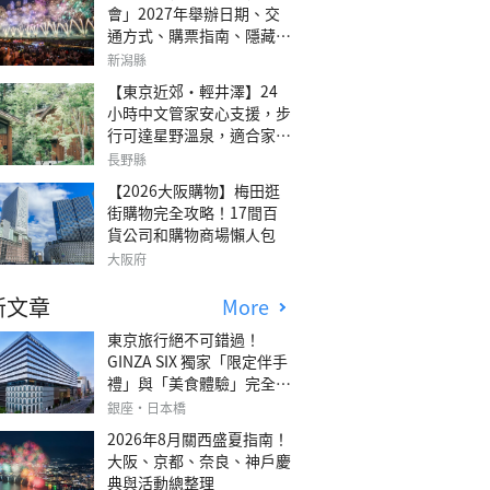
會」2027年舉辦日期、交
通方式、購票指南、隱藏欣
賞地點
新潟縣
【東京近郊・輕井澤】24
小時中文管家安心支援，步
行可達星野溫泉，適合家庭
旅行、三代同遊與紀念日的
長野縣
森林高質感包棟別墅「輕井
【2026大阪購物】梅田逛
澤森四季VILLA」
街購物完全攻略！17間百
貨公司和購物商場懶人包
大阪府
新文章
More
東京旅行絕不可錯過！
GINZA SIX 獨家「限定伴手
禮」與「美食體驗」完全指
南
銀座・日本橋
2026年8月關西盛夏指南！
大阪、京都、奈良、神戶慶
典與活動總整理