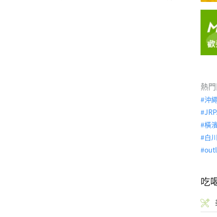
熱門
沖
JRP
橫
白
out
吃