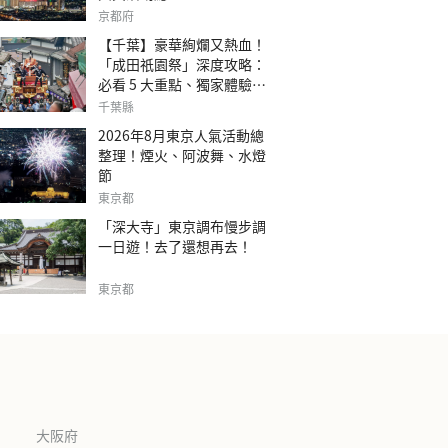
京都府
【千葉】豪華絢爛又熱血！
「成田祇園祭」深度攻略：
必看 5 大重點、獨家體驗指
南
千葉縣
2026年8月東京人氣活動總
整理！煙火、阿波舞、水燈
節
東京都
「深大寺」東京調布慢步調
一日遊！去了還想再去！
東京都
大阪府