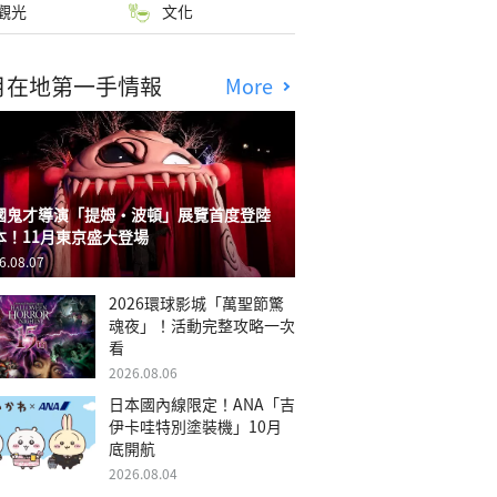
觀光
文化
月在地第一手情報
More
國鬼才導演「提姆・波頓」展覽首度登陸
本！11月東京盛大登場
6.08.07
2026環球影城「萬聖節驚
魂夜」！活動完整攻略一次
看
2026.08.06
日本國內線限定！ANA「吉
伊卡哇特別塗裝機」10月
底開航
2026.08.04