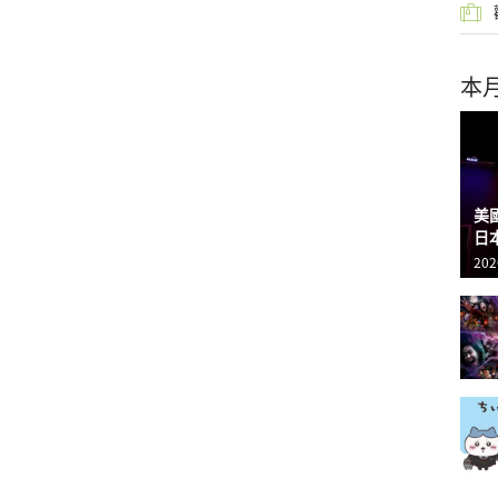
本
美
日
202