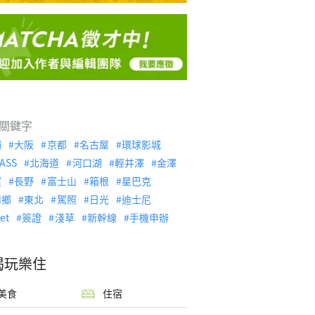
關鍵字
繩
大阪
京都
名古屋
環球影城
ASS
北海道
河口湖
輕井澤
金澤
濱
長野
富士山
箱根
星巴克
川鄉
東北
駕照
日光
迪士尼
let
簽證
淺草
新幹線
手機申辦
喝玩樂住
美食
住宿