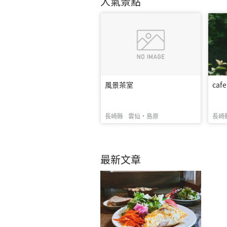
人氣景點
風景茶室
caf
長崎縣
雲仙・島原
長崎
最新文章