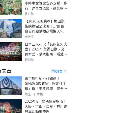
小時中文管家安心支援，步
行可達星野溫泉，適合家庭
旅行、三代同遊與紀念日的
長野縣
森林高質感包棟別墅「輕井
【2026大阪購物】梅田逛
澤森四季VILLA」
街購物完全攻略！17間百
貨公司和購物商場懶人包
大阪府
日本三大花火「長岡花火大
會」2027年舉辦日期、交
通方式、購票指南、隱藏欣
賞地點
新潟縣
新文章
More
東京旅行絕不可錯過！
GINZA SIX 獨家「限定伴手
禮」與「美食體驗」完全指
南
銀座・日本橋
2026年8月關西盛夏指南！
大阪、京都、奈良、神戶慶
典與活動總整理