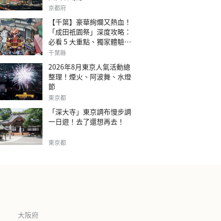
京都府
【千葉】豪華絢爛又熱血！
「成田祇園祭」深度攻略：
必看 5 大重點、獨家體驗指
南
千葉縣
2026年8月東京人氣活動總
整理！煙火、阿波舞、水燈
節
東京都
「深大寺」東京調布慢步調
一日遊！去了還想再去！
東京都
大阪府