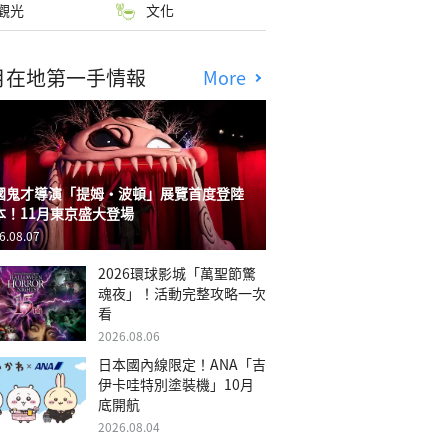
觀光
文化
月在地第一手情報
More
國鬼才導演「提姆・波頓」展覽首度登陸
本！11月東京盛大登場
6.08.07
2026環球影城「萬聖節驚
魂夜」！活動完整攻略一次
看
2026.08.06
日本國內線限定！ANA「吉
伊卡哇特別塗裝機」10月
底開航
2026.08.04