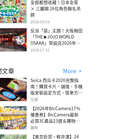
全部都想收藏！日本全家
× 三麗鷗 26位角色聯名吊
飾
2026.08.03
反派「惡」主題！大阪梅田
「THE★JOJO WORLD
OSAKA」常設店2026年冬
季開幕
2026.07.31
門文章
More
Suica 西瓜卡2026完整指
南！購買卡片、儲值、手機
版安裝設定方式、搭車方
法、常見問題解答！
交通
【2026年BicCamera17％
優惠券】BicCamera最新
必買3C產品23選＆購物攻
略
購物
【東京近郊・輕井澤】24