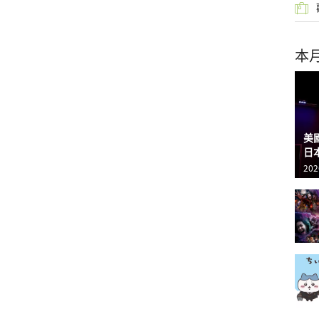
本
美
日
202