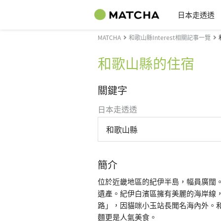
日本走透透
MATCHA
和歌山縣Interest相關記事一覽
和歌山縣的住宿
關鍵字
日本走透透
和歌山縣
簡介
位於近畿地區的紀伊半島，幅員廣闊
遺產。紀伊白濱區擁有美麗的海岸線
路」，因貓咪小玉站長聞名海內外。
麵更是人氣美食。