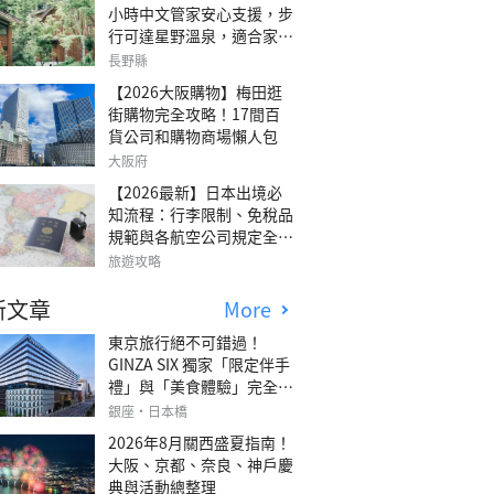
小時中文管家安心支援，步
行可達星野溫泉，適合家庭
旅行、三代同遊與紀念日的
長野縣
森林高質感包棟別墅「輕井
【2026大阪購物】梅田逛
澤森四季VILLA」
街購物完全攻略！17間百
貨公司和購物商場懶人包
大阪府
【2026最新】日本出境必
知流程：行李限制、免稅品
規範與各航空公司規定全攻
略
旅遊攻略
新文章
More
東京旅行絕不可錯過！
GINZA SIX 獨家「限定伴手
禮」與「美食體驗」完全指
南
銀座・日本橋
2026年8月關西盛夏指南！
大阪、京都、奈良、神戶慶
典與活動總整理