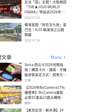
反派「惡」主題！大阪梅田
「THE★JOJO WORLD
OSAKA」常設店2026年冬
季開幕
2026.07.31
橫濱首間「有形文化財」星
巴克！8/10 橫濱海之公園
開幕
2026.07.30
門文章
More
Suica 西瓜卡2026完整指
南！購買卡片、儲值、手機
版安裝設定方式、搭車方
法、常見問題解答！
交通
【2026年BicCamera17％
優惠券】BicCamera最新
必買3C產品23選＆購物攻
略
購物
【東京近郊・輕井澤】24