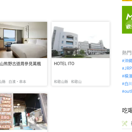
熱門
沖
山熊野古道周參見萬楓
HOTEL ITO
JRP
橫
山縣
白濱・串本
和歌山縣
和歌山
白
out
吃