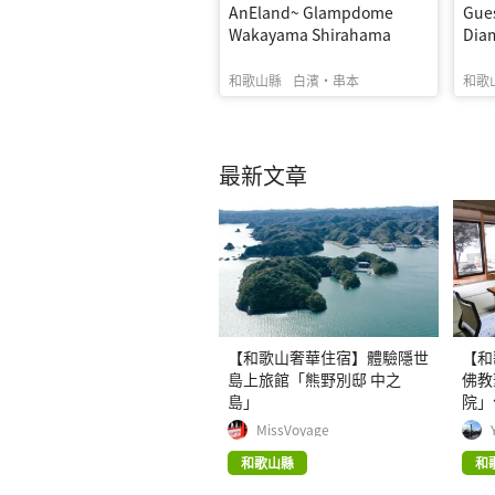
AnEland~ Glampdome
Gues
Wakayama Shirahama
Dia
和歌山縣
白濱・串本
和歌
最新文章
【和歌山奢華住宿】體驗隱世
【和
島上旅館「熊野別邸 中之
佛教
島」
院」
MissVoyage
和歌山縣
和