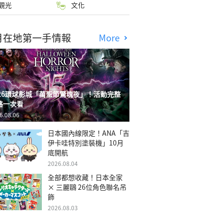
觀光
文化
月在地第一手情報
More
026環球影城「萬聖節驚魂夜」！活動完整
略一次看
6.08.06
日本國內線限定！ANA「吉
伊卡哇特別塗裝機」10月
底開航
2026.08.04
全部都想收藏！日本全家
× 三麗鷗 26位角色聯名吊
飾
2026.08.03