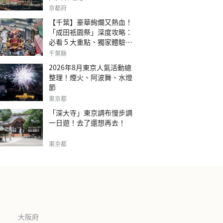
京都府
【千葉】豪華絢爛又熱血！
「成田祇園祭」深度攻略：
必看 5 大重點、獨家體驗指
南
千葉縣
2026年8月東京人氣活動總
整理！煙火、阿波舞、水燈
節
東京都
「深大寺」東京調布慢步調
一日遊！去了還想再去！
東京都
大阪府