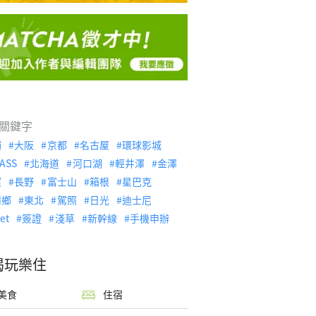
關鍵字
繩
大阪
京都
名古屋
環球影城
ASS
北海道
河口湖
輕井澤
金澤
濱
長野
富士山
箱根
星巴克
川鄉
東北
駕照
日光
迪士尼
let
簽證
淺草
新幹線
手機申辦
喝玩樂住
美食
住宿