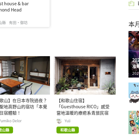
t house & bar
mond Head
本
山縣
有田・御坊
2
攻
202
歌山】在日本寺院過夜？
【和歌山住宿】
聖地高野山的宿坊「本覺
「Guesthouse RICO」感受
住宿體驗！
當地溫暖的療癒系青旅民宿
Yumiko Delor
Yuji
歌山縣
和歌山縣