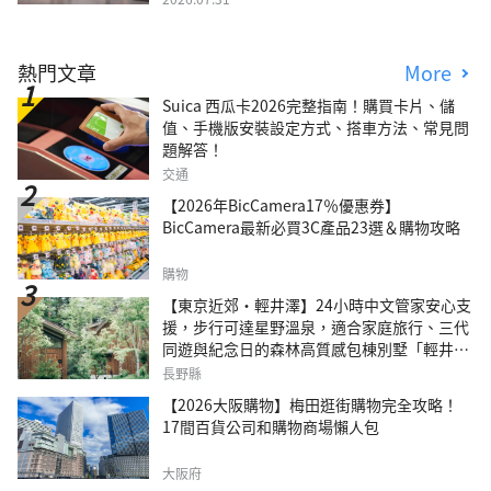
熱門文章
More
Suica 西瓜卡2026完整指南！購買卡片、儲
值、手機版安裝設定方式、搭車方法、常見問
題解答！
交通
【2026年BicCamera17％優惠券】
BicCamera最新必買3C產品23選＆購物攻略
購物
【東京近郊・輕井澤】24小時中文管家安心支
援，步行可達星野溫泉，適合家庭旅行、三代
同遊與紀念日的森林高質感包棟別墅「輕井澤
森四季VILLA」
長野縣
【2026大阪購物】梅田逛街購物完全攻略！
17間百貨公司和購物商場懶人包
大阪府