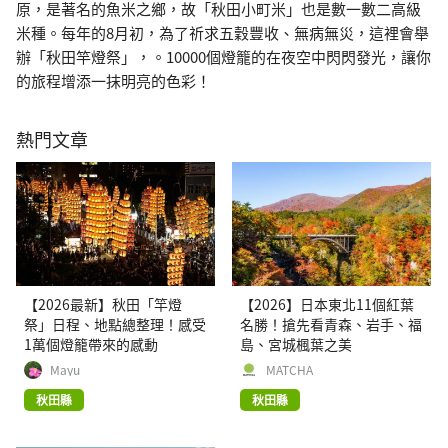
原，是著名的魚米之鄉，故「秋田小町米」也是數一數二高級
米種。每年的8月初，為了祈求五穀豐收、無病無災，這裡會舉
辦「秋田竿燈祭」，。10000個燈籠的在夜空中閃閃發光，讓你
的旅程增添一抹明亮的色彩！
熱門文章
【2026最新】秋田「竿燈
【2026】日本東北11個紅葉
祭」日程、地點總整理！感受
名勝！搶先看青森、岩手、福
1萬個燈籠帶來的感動
島、宮城楓葉之美
Mayu
MATCHA
秋田縣
秋田縣