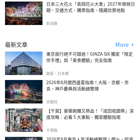
日本三大花火「長岡花火大會」2027年舉辦日
期、交通方式、購票指南、隱藏欣賞地點
新潟縣
最新文章
More
東京旅行絕不可錯過！GINZA SIX 獨家「限定
伴手禮」與「美食體驗」完全指南
銀座・日本橋
2026年8月關西盛夏指南！大阪、京都、奈
良、神戶慶典與活動總整理
京都府
【千葉】豪華絢爛又熱血！「成田祇園祭」深
度攻略：必看 5 大重點、獨家體驗指南
千葉縣
2026年8月東京人氣活動總整理！煙火、阿波