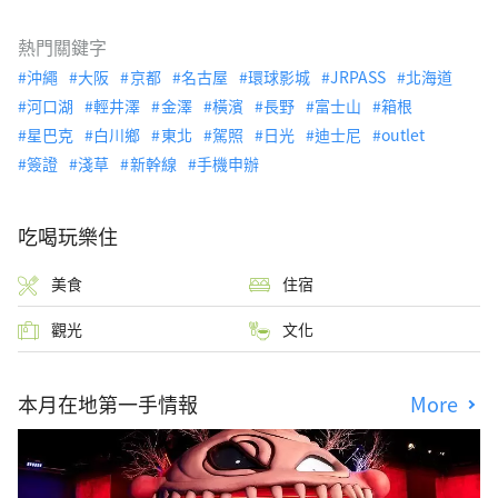
熱門關鍵字
沖繩
大阪
京都
名古屋
環球影城
JRPASS
北海道
河口湖
輕井澤
金澤
橫濱
長野
富士山
箱根
星巴克
白川鄉
東北
駕照
日光
迪士尼
outlet
簽證
淺草
新幹線
手機申辦
吃喝玩樂住
美食
住宿
觀光
文化
本月在地第一手情報
More