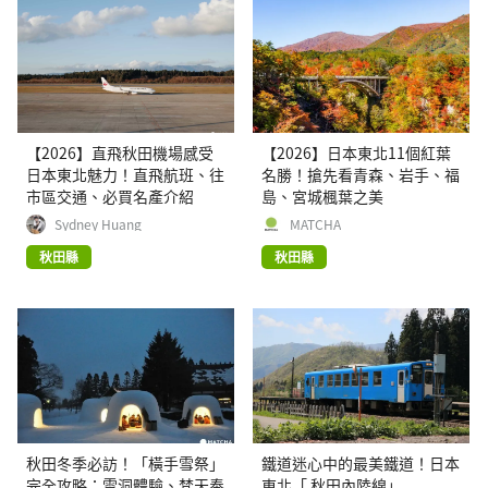
【2026】直飛秋田機場感受
【2026】日本東北11個紅葉
日本東北魅力！直飛航班、往
名勝！搶先看青森、岩手、福
市區交通、必買名產介紹
島、宮城楓葉之美
Sydney Huang
MATCHA
秋田縣
秋田縣
秋田冬季必訪！「橫手雪祭」
鐵道迷心中的最美鐵道！日本
完全攻略：雪洞體驗、梵天奉
東北「 秋田內陸線」