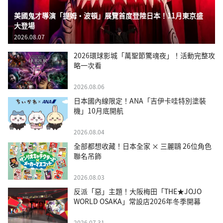
美國鬼才導演「提姆・波頓」展覽首度登陸日本！11月東京盛
大登場
2026.08.07
2026環球影城「萬聖節驚魂夜」！活動完整攻
略一次看
2026.08.06
日本國內線限定！ANA「吉伊卡哇特別塗裝
機」10月底開航
2026.08.04
全部都想收藏！日本全家 × 三麗鷗 26位角色
聯名吊飾
2026.08.03
反派「惡」主題！大阪梅田「THE★JOJO
WORLD OSAKA」常設店2026年冬季開幕
2026.07.31