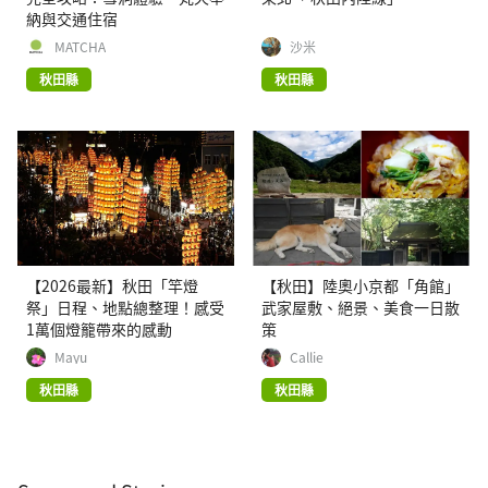
納與交通住宿
MATCHA
沙米
秋田縣
秋田縣
【2026最新】秋田「竿燈
【秋田】陸奧小京都「角館」
祭」日程、地點總整理！感受
武家屋敷、絕景、美食一日散
1萬個燈籠帶來的感動
策
Mayu
Callie
秋田縣
秋田縣