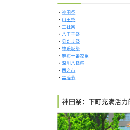
・
神田祭
・
山王祭
・
三社祭
・
八王子祭
・
见たま祭
・
神乐坂祭
・
麻布十番凉祭
・
深川八幡祭
・
酉之市
・
黑暗节
神田祭：下町充满活力