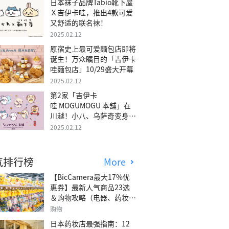
日本袜子品牌Tabio靴下屋
Ｘ吉伊卡哇，推出4款可爱
又舒适的联名袜！
2025.02.12
原宿史上最可爱麵包店即将
诞生！万众瞩目的「吉伊卡
哇麵包店」10/29盛大开幕
2025.02.12
第2家「吉伊卡
哇 MOGUMOGU 本舖」在
川越！小八、乌萨奇变身可
爱地瓜！
2025.02.12
气排行榜
More
【BicCamera最大17%优
惠券】最新人气商品23选
＆购物攻略（电器、药妆、
玩具等）
购物
日本药妆店最强指南：12