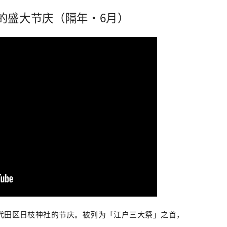
的盛大节庆（隔年・6月）
千代田区日枝神社的节庆。被列为「江户三大祭」之首，