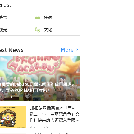
erest
美食
住宿
观光
文化
est News
More
isa最爱的Labubu玩偶去哪买？成田机场、
宿、涩谷POP MART开卖啦！
5.07.10
LINE贴图插画鬼才「西村
裕二」与「三丽鸥角色」合
作！快来唐吉诃德入手限量
商品
2025.03.25