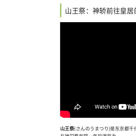
山王祭：神轿前往皇居
山王祭
(さんのうまつり)是东京都
与神田祭每隔一年轮流举办。