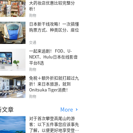
大药妆店优惠比较完整分
析！
购物
日本新干线攻略！一次搞懂
购票方式、种类区分、座位
交通
一起来追剧！ FOD、U-
NEXT、Hulu日本在线影音
平台8选
购物
免税＋额外折扣就打超过九
折！来日本旅游，就到
Onitsuka Tiger消费！
购物
新文章
More
对于首次攀登高尾山的游
客：以下五件事您应该事先
了解，以便更好地享受登山