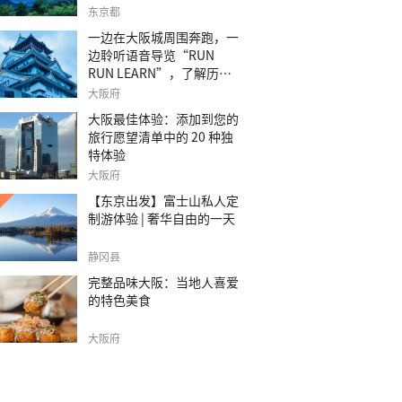
之旅。
东京都
一边在大阪城周围奔跑，一
边聆听语音导览“RUN
RUN LEARN”，了解历
史。
大阪府
大阪最佳体验：添加到您的
旅行愿望清单中的 20 种独
特体验
大阪府
【东京出发】富士山私人定
制游体验 | 奢华自由的一天
静冈县
完整品味大阪：当地人喜爱
的特色美食
大阪府