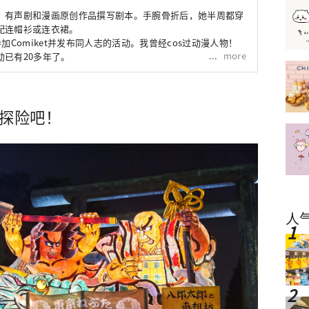
、有声剧和漫画原创作品撰写剧本。手腕骨折后，她半周都穿
配连帽衫或连衣裙。
加Comiket并发布同人志的活动。我曾经cos过动漫人物！
more
已有20多年了。
日探险吧！
人