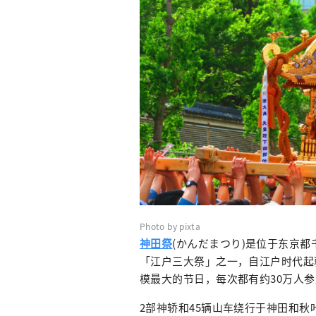
Photo by pixta
神田祭
(かんだまつり)是位于东京
「江户三大祭」之一，自江户时代起
模最大的节日，每次都有约30万人
2部神轿和45辆山车绕行于神田和