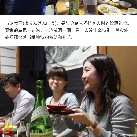
与论献奉(よろんけんぽう)，是与论岛人招待客人时的饮酒礼仪。
聚集的岛民一边说，一边敬酒一圈，看上去没什么特别，其实处
处都蕴含着当地独特的做法和礼节。