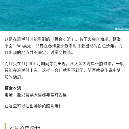
这是在退潮时才能看到的「百合ヶ浜」。位于大金久海岸，距海
平面1.5m高处，只有在春到夏季低潮时才会出现的白色沙滩，而
且出现的地点并不固定，时常变换哦。
而且只在4月到10月期间才会出现。从大金久海岸坐船过来，一般
只能在退潮时上岸，这样一会儿就看不到了，简直就是传说中梦
幻的浜辺。
百合ヶ浜
地址：鹿児島県大島郡与論町古里
在这里可以拍出神秘的照片哦！
3.与论民俗村