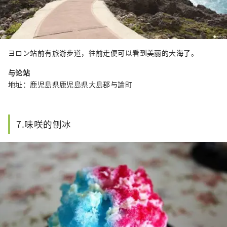
ヨロン站前有旅游步道，往前走便可以看到美丽的大海了。
与论站
地址：鹿児島県鹿児島県大島郡与論町
7.味咲的刨冰