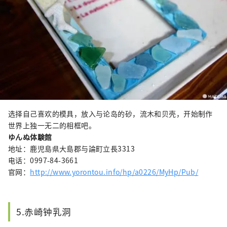
选择自己喜欢的模具，放入与论岛的砂，流木和贝壳，开始制作
世界上独一无二的相框吧。
ゆんぬ体験館
地址：鹿児島県大島郡与論町立長3313
电话：0997-84-3661
官网：
http://www.yorontou.info/hp/a0226/MyHp/Pub/
5.赤崎钟乳洞