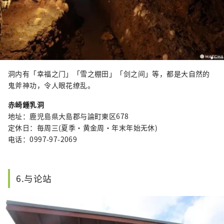
洞内有「幸福之门」「雪之棚田」「剑之间」等，都是大自然的
鬼斧神功，令人眼花缭乱。
赤崎鍾乳洞
地址：鹿児島県大島郡与論町東区678
定休日：毎周三(夏季・黄金周・年末年始无休)
电话：0997-97-2069
6.与论站