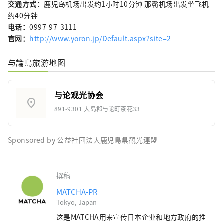
交通方式：
鹿児岛机场出发约1小时10分钟 那霸机场出发坐飞机
约40分钟
电话：
0997-97-3111
官网：
http://www.yoron.jp/Default.aspx?site=2
与論島旅游地图
与论观光协会
location_on
891-9301 大岛郡与论町茶花33
Sponsored by 公益社団法人鹿児島県観光連盟
撰稿
MATCHA-PR
Tokyo, Japan
这是MATCHA用来宣传日本企业和地方政府的推