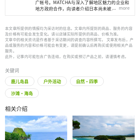
广帐号。MATCHA与深入了解地区魅力的企业和
more
地方政府合作，向读者介绍日本尚未被发现的魅
力！同时我们也根据该地区的政府和企业等提供
值得信赖的资讯撰写文章。
本文章所提供的情报均为采访时的信息。文章内所提到的商品、服务的内容
及价格有可能会发生变化。请以店铺实际所提供的商品、价格为准。
文章中的相关资讯是作者基于采访期间的调查内容所撰写。 文章发布后，产
品或服务的内容和价格可能会有变更，请提前确认后再购买或使用相关产品
服务。
此外，记事内可能包含广告连结，在购买或预订产品之前，请谨慎考虑。
关键词
鹿儿岛县
户外活动
自然・四季
沙滩・海岛
相关介绍