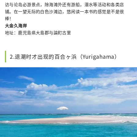
访与论岛必游景点，除海滩外还有游船，潜水等活动和各类店
铺。在一望无际的白色沙滩边，悠闲读一本书的感觉是不是很
棒！
大金久海岸
地址：鹿児島県大島郡与論町古里
2.退潮时才出现的百合ヶ浜（Yurigahama）