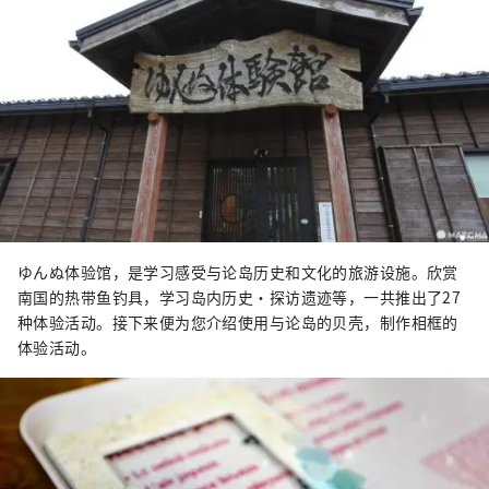
ゆんぬ体验馆，是学习感受与论岛历史和文化的旅游设施。欣赏
南国的热带鱼钓具，学习岛内历史·探访遗迹等，一共推出了27
种体验活动。接下来便为您介绍使用与论岛的贝壳，制作相框的
体验活动。