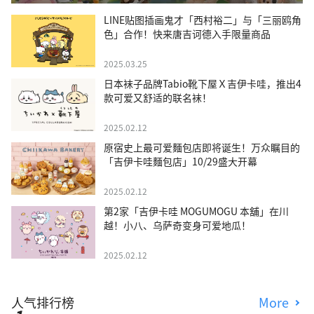
LINE贴图插画鬼才「西村裕二」与「三丽鸥角
色」合作！快来唐吉诃德入手限量商品
2025.03.25
日本袜子品牌Tabio靴下屋Ｘ吉伊卡哇，推出4
款可爱又舒适的联名袜！
2025.02.12
原宿史上最可爱麵包店即将诞生！万众瞩目的
「吉伊卡哇麵包店」10/29盛大开幕
2025.02.12
第2家「吉伊卡哇 MOGUMOGU 本舖」在川
越！小八、乌萨奇变身可爱地瓜！
2025.02.12
人气排行榜
More