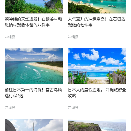
朝冲绳的天堂进发！在读谷村和
人气直升的冲绳离岛！在石垣岛
恩纳村想要体验的八件事
想做的七件事
冲绳县
冲绳县
前往日本第一的海滩！宫古岛精
日本人的度假胜地， 冲绳旅游全
选行程7选
攻略
冲绳县
冲绳县