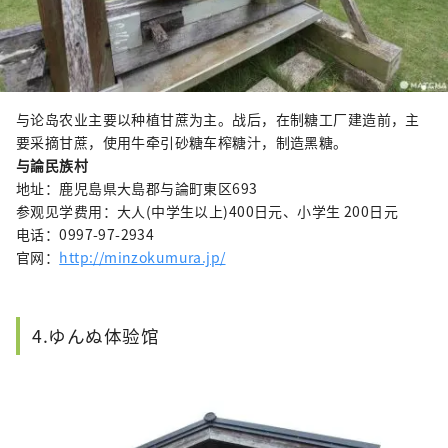
与论岛农业主要以种植甘蔗为主。战后，在制糖工厂建造前，主
要采摘甘蔗，使用牛牵引砂糖车榨糖汁，制造黑糖。
与論民族村
地址：鹿児島県大島郡与論町東区693
参观见学费用：大人(中学生以上)400日元、小学生 200日元
电话：0997-97-2934
官网：
http://minzokumura.jp/
4.ゆんぬ体验馆