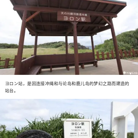
ヨロン站，是因连接冲绳和与论岛和鹿儿岛的梦幻之路而建造的
站台。