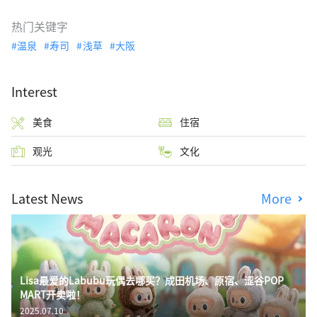
热门关键字
温泉
寿司
浅草
大阪
Interest
美食
住宿
观光
文化
Latest News
More
Lisa最爱的Labubu玩偶去哪买？成田机场、原宿、涩谷POP
MART开卖啦！
2025.07.10