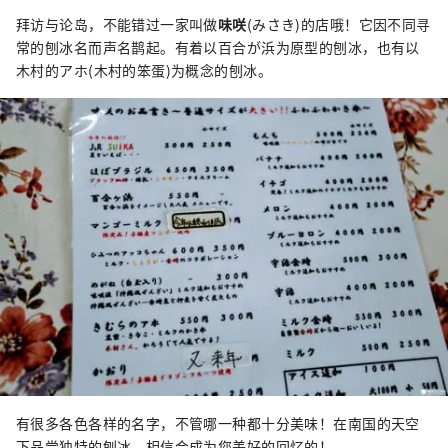
拜访与论岛，不能错过一家叫做
味咲
(みさき)的店哦！它因不同寻
常的刨冰名而声名鹊起。有着以百合が浜为原型的刨冰，也有以
木村的アホ(木村的笨蛋)为概念的刨冰。
有很多各色各样的名字，不管哪一种都十分美味！在南国的天空
下品尝独特的刨冰，相信会成为您美好的回忆的！