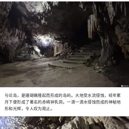
与论岛，是珊瑚礁隆起而形成的岛屿。大地受水流侵蚀，经年累
月下便形成了著名的赤崎钟乳洞。一滴一滴水侵蚀而成的神秘地
形和光辉，令人叹为观止。