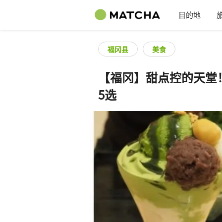
目的地
福冈县
美食
【福冈】甜点控的天堂
5选