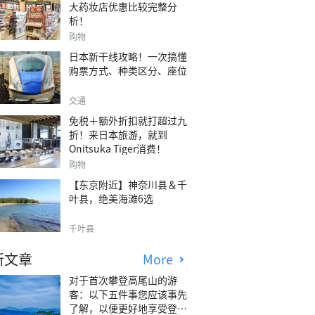
大药妆店优惠比较完整分
析！
购物
日本新干线攻略！一次搞懂
购票方式、种类区分、座位
交通
免税＋额外折扣就打超过九
折！来日本旅游，就到
Onitsuka Tiger消费！
购物
【东京附近】神奈川县＆千
叶县，绝美海滩6选
千叶县
新文章
More
对于首次攀登高尾山的游
客：以下五件事您应该事先
了解，以便更好地享受登山