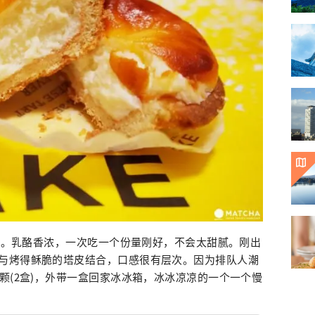
日元。乳酪香浓，一次吃一个份量刚好，不会太甜腻。刚出
与烤得稣脆的塔皮结合，口感很有层次。因为排队人潮
颗(2盒)，外带一盒回家冰冰箱，冰冰凉凉的一个一个慢