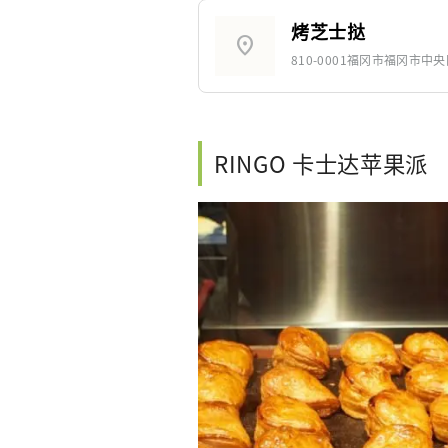
烤芝士挞
location_on
810-0001福冈市福冈市中央
RINGO 卡士达苹果派