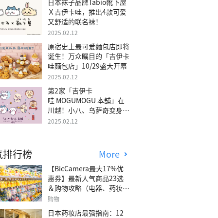
日本袜子品牌Tabio靴下屋
Ｘ吉伊卡哇，推出4款可爱
又舒适的联名袜！
2025.02.12
原宿史上最可爱麵包店即将
诞生！万众瞩目的「吉伊卡
哇麵包店」10/29盛大开幕
2025.02.12
第2家「吉伊卡
哇 MOGUMOGU 本舖」在
川越！小八、乌萨奇变身可
爱地瓜！
2025.02.12
气排行榜
More
【BicCamera最大17%优
惠券】最新人气商品23选
＆购物攻略（电器、药妆、
玩具等）
购物
日本药妆店最强指南：12