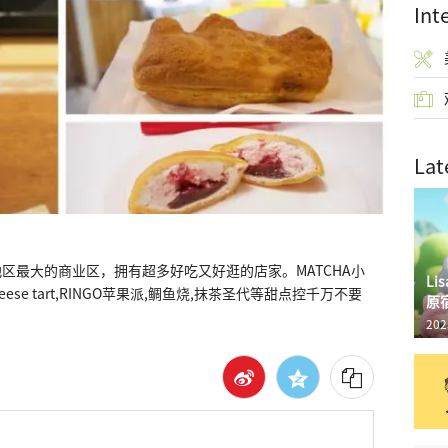
Int
Lat
区最大的商业区，拥有超多好吃又好逛的店家。MATCHA小
L
ese tart,RINGO苹果派,鲷鱼烧,抹茶圣代等甜点控千万不要
原
202