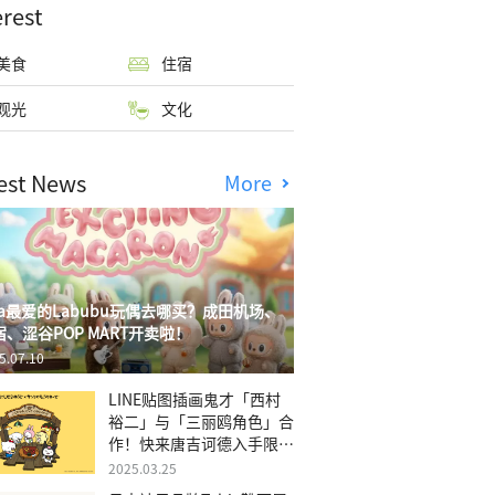
erest
美食
住宿
观光
文化
est News
More
isa最爱的Labubu玩偶去哪买？成田机场、
宿、涩谷POP MART开卖啦！
5.07.10
LINE贴图插画鬼才「西村
裕二」与「三丽鸥角色」合
作！快来唐吉诃德入手限量
商品
2025.03.25