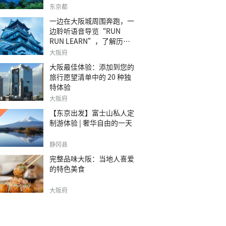
之旅。
东京都
一边在大阪城周围奔跑，一
边聆听语音导览“RUN
RUN LEARN”，了解历
史。
大阪府
大阪最佳体验：添加到您的
旅行愿望清单中的 20 种独
特体验
大阪府
【东京出发】富士山私人定
制游体验 | 奢华自由的一天
静冈县
完整品味大阪：当地人喜爱
的特色美食
大阪府