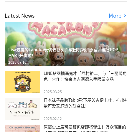
Latest News
More
Lisa最爱的Labubu玩偶去哪买？成田机场、原宿、涩谷POP
MART开卖啦！
2025.07.10
LINE贴图插画鬼才「西村裕二」与「三丽鸥角
色」合作！快来唐吉诃德入手限量商品
2025.03.25
日本袜子品牌Tabio靴下屋Ｘ吉伊卡哇，推出4
款可爱又舒适的联名袜！
2025.02.12
原宿史上最可爱麵包店即将诞生！万众瞩目的