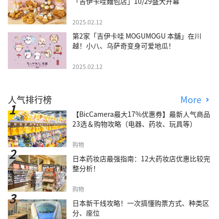
「吉伊卡哇麵包店」10/29盛大开幕
2025.02.12
第2家「吉伊卡哇 MOGUMOGU 本舖」在川
越！小八、乌萨奇变身可爱地瓜！
2025.02.12
人气排行榜
More
【BicCamera最大17%优惠券】最新人气商品
23选＆购物攻略（电器、药妆、玩具等）
购物
日本药妆店最强指南：12大药妆店优惠比较完
整分析！
购物
日本新干线攻略！一次搞懂购票方式、种类区
分、座位