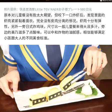
照片提供：铁道居酒屋Little TGV NAERお子様プレート980日元
原本对儿童餐没有抱太大期望，但咬下一口炸虾后，发现里面的
虾肉紧紧黏着面衣，完全没有皮肉分离的惨况，虾肉十分有弹
性，另外一旁日式炸鸡块，尺寸比一般儿童餐来得大且多汁，旁
边的美乃滋多了点酸味，可以中和炸物的油腻感，相信能够满足
小孩跟大人的不同美食标准。