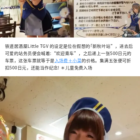
铁道居酒屋Little TGV 的设定是位在假想的｢新秋叶站”，进去后
可爱的站务员便会喊着:“欢迎乘车”，之后递上一张500日元的
车票，这张车票就等于是
入场费＋小菜
的价格。集满五张便可折
扣500日元，还能当作纪念! ＊儿童免费入场