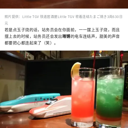
照片提供：Little TGV 铁道居酒屋Little TGV 密着连结たまご焼き3両630日
元
若是点玉子烧的话，站务员会在你面前，一一摆上玉子烧，而且
摆上去的时候，站务员还会发出
喀锵
的电车连结声，甜美的声音
都要把心都连起来了（笑）。