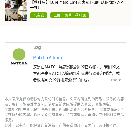
【秋叶原】Cure Maid Cafe这家女仆咖啡店跟你想的不
一样!
东京都
上野・浅草・秋叶原
撰稿
Matcha Admin
这是由MATCHA编辑部营运的官方帐号。我们的文
章都是由MATCHA编辑部实际进行调查和採访，或
more
者根据可靠的资讯来源撰写而成。
本文章所提供的情报均为采访时的信息。文章内所提到的商品、服务的内容
及价格有可能会发生变化。请以店铺实际所提供的商品、价格为准。
文章中的相关资讯是作者基于采访期间的调查内容所撰写。 文章发布后，产
品或服务的内容和价格可能会有变更，请提前确认后再购买或使用相关产品
服务。
此外，记事内可能包含广告连结，在购买或预订产品之前，请谨慎考虑。