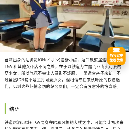
药妆家电
台湾出身的站务员ION(イオン)告诉小编，这间铁道居酒Little
免税优惠
TGV 和其他女仆店不同之处，在于以铁道为主题而非专卖可爱的
萌少女，所以气氛不会让人感到不舒服，非常适合亲子来访。不
过虽然ION说不是主打可爱少女，但相信专程来秋叶原的铁道迷
们，见到这些热情亲切的站务员们，一定会有股意外的惊喜感。
结语
铁道居酒Little TGV隐身在昭和风格的大楼之中，可能会让初次来
访的游客有些不安，但一推进门，站务员的热情款待马上一扫之