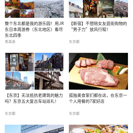
整个东北都是我的游乐园！用JR
【新宿】不想陪女友逛街购物的
东日本周游券（东北地区）看尽
“男子力”放风行程！
东北四季
青森县
东京都
【东京】无法抵抗老建筑的魅力
孤独美食家们都在这，在东京一
吗？东京五大复古车站巡礼！
个人用餐的7家好店
东京都
东京都