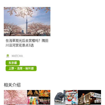
在浅草观光后去赏樱吗？隅田
川沿河赏花景点3选
MATCHA
东京都
上野・浅草・秋叶原
相关介绍