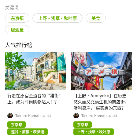
关键词
东京都
上野・浅草・秋叶原
美食
居酒屋
人气排行榜
行走在原宿至涩谷的“猫街”
【上野·Ameyoko】在历史
上，成为时尚购物达人！？
悠久而又充满生机的商店街，
听叫卖声， 买实惠的东西？
Takuro Komatsuzaki
Takuro Komatsuzaki
东京都
东京都
涩谷・原宿・表参道
上野・浅草・秋叶原