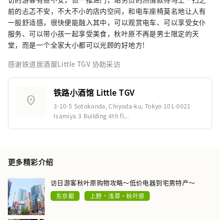
前的忐忑不安，不大不小的店内空间，和电车座椅莫名地让人有
一股舒适感，很快便能融入其中，可以观赏电车、可以享受女仆
服务、可以带小孩一起享受美食，秋叶原不再是男士限定的天
堂，而是一个全家大小都可以光顾的好地方!
感谢铁道居酒屋Little TGV 协助采访
铁路小酒馆 Little TGV
location_on
3-10-5 Sotokanda, Chiyoda-ku, Tokyo 101-0021
Isamiya 3 Building 4th fl...
更多精彩介绍
访日游客秋叶原购物攻略〜低价电器到宅男特产〜
东京都
上野・浅草・秋叶原