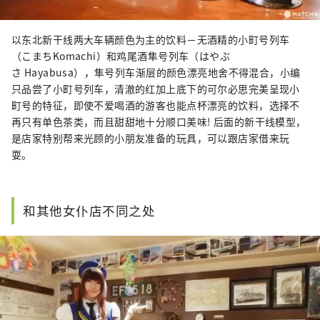
以东北新干线两大车辆颜色为主的饮料－无酒精的小町号列车
（こまちKomachi）和鸡尾酒隼号列车（はやぶ
さ Hayabusa），隼号列车渐层的颜色漂亮地舍不得混合，小编
只品尝了小町号列车，清澈的红加上底下的可尔必思完美呈现小
町号的特征，即使不爱喝酒的游客也能点杯漂亮的饮料，选择不
再只有单色茶类，而且甜甜地十分顺口美味! 后面的新干线模型，
是店家特别帮来光顾的小朋友准备的玩具，可以跟店家借来玩
耍。
和其他女仆店不同之处