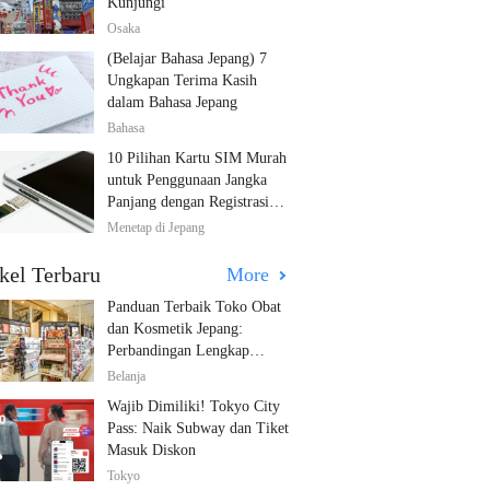
Kunjungi
Osaka
(Belajar Bahasa Jepang) 7
Ungkapan Terima Kasih
dalam Bahasa Jepang
Bahasa
10 Pilihan Kartu SIM Murah
untuk Penggunaan Jangka
Panjang dengan Registrasi
Multibahasa!
Menetap di Jepang
kel Terbaru
More
Panduan Terbaik Toko Obat
dan Kosmetik Jepang:
Perbandingan Lengkap
Diskon dari 12 Toko Farmasi
Belanja
Utama!
Wajib Dimiliki! Tokyo City
Pass: Naik Subway dan Tiket
Masuk Diskon
Tokyo