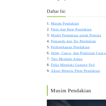
Daftar Isi:
1.
Musim Pendakian
2.
Pintu dan Rute Pendakian
3.
Model Pendakian untuk Pemula
4.
Pemandu dan Tur Pendakian
5.
Perlengkapan Pendakian
6.
Iklim, Cuaca, dan Prakiraan Cuaca
7.
Tips Mendaki Aman
8.
Etika Mendaki Gunung Fuji
9.
Akses Menuju Pintu Pendakian
Musim Pendakian