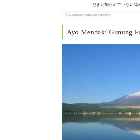
だまだ知られていない隠
Layanan ini termasuk iklan berbayar.
Ayo Mendaki Gunung Fu