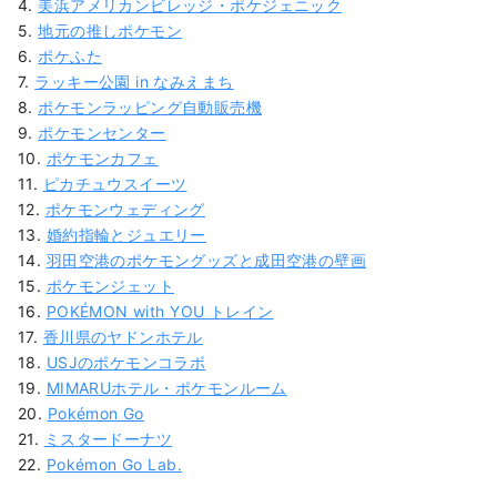
4.
美浜アメリカンビレッジ・ポケジェニック
5.
地元の推しポケモン
6.
ポケふた
7.
ラッキー公園 in なみえまち
8.
ポケモンラッピング自動販売機
9.
ポケモンセンター
10.
ポケモンカフェ
11.
ピカチュウスイーツ
12.
ポケモンウェディング
13.
婚約指輪とジュエリー
14.
羽田空港のポケモングッズと成田空港の壁画
15.
ポケモンジェット
16.
POKÉMON with YOU トレイン
17.
香川県のヤドンホテル
18.
USJのポケモンコラボ
19.
MIMARUホテル・ポケモンルーム
20.
Pokémon Go
21.
ミスタードーナツ
22.
Pokémon Go Lab.