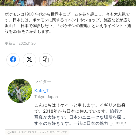
ポケモンは1990 年代から世界中にブームを巻き起こし、今も大人気で
す。日本には、ポケモンに関するイベントやショップ、施設などが盛り
沢山！　日本で体験したい、「ポケモンの聖地」といえるイベント・施
設を22個をご紹介します。
更新日 :
2025.11.20
ライター
Kate_T
Tokyo,Japan
こんにちは！ケイトと申します。イギリス出身
で、2018年から日本に住んでいます。
旅行と
写真が大好きで、日本のユニークな場所を探索
more
するのも好きです。一緒に日本の魅力を探索し
ましょう！
本サービスにはプロモーションが含まれています