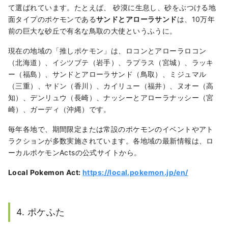
て選ばれています。たとえば、 砂漠に生息し、砂をぶつける地
面タイプのポケモンである
サンドとアローラサンド
は、10万年
前の巨大な砂丘で有名な鳥取の大使というふうに。
現在の地域の「推しポケモン」は、ロコンとアローラロコン
（北海道）、イシツブテ（岩手）、ラプラス（宮城）、ラッキ
ー（福島）、サンドとアローラサンド（鳥取）、ミジュマル
（三重）、ヤドン（香川）、カイリュー（福井）、ヌオー（高
知）、デンリュウ（長崎）、ナッシーとアローラナッシー（宮
崎）、ガーディ（沖縄）です。
毎年各地で、期間限定または常設のポケモンのイベントやアト
ラクションが多数実施されています。各地域の最新情報は、ロ
ーカルポケモンActsの公式サイトから。
Local Pokemon Act:
https://local.pokemon.jp/en/
4. ポケふた