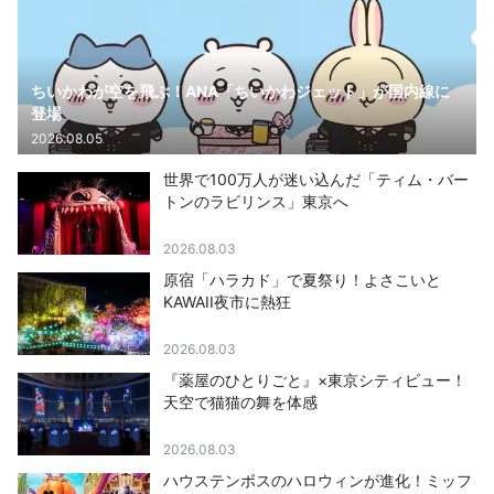
ちいかわが空を飛ぶ！ANA「ちいかわジェット」が国内線に
登場
2026.08.05
世界で100万人が迷い込んだ「ティム・バー
トンのラビリンス」東京へ
2026.08.03
原宿「ハラカド」で夏祭り！よさこいと
KAWAII夜市に熱狂
2026.08.03
『薬屋のひとりごと』×東京シティビュー！
天空で猫猫の舞を体感
2026.08.03
ハウステンボスのハロウィンが進化！ミッフ