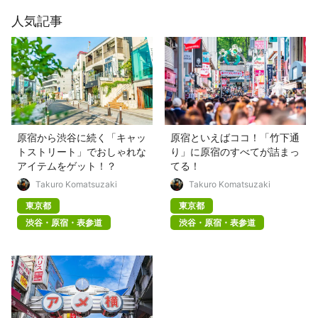
人気記事
原宿から渋谷に続く「キャッ
原宿といえばココ！「竹下通
トストリート」でおしゃれな
り」に原宿のすべてが詰まっ
アイテムをゲット！？
てる！
Takuro Komatsuzaki
Takuro Komatsuzaki
東京都
東京都
渋谷・原宿・表参道
渋谷・原宿・表参道