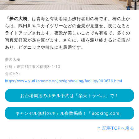
「
夢の大橋
」は青海と有明を結ぶ歩行者用の橋です。橋の上か
らは、隅田川やスカイツリーなどの全景が見渡せ、夜になると
ライトアップされます。夜景が美しいことでも有名で、多くの
写真愛好家が足を運びます。さらに、橋を渡り終えると公園が
あり、ピクニックや散歩にも最適です。
夢の大橋
住所：東京都江東区有明3-1-10
公式HP :
https://www.yurikamome.co.jp/sightseeing/facility/000676.html
お台場周辺のホテル予約は「楽天トラベル」で！
キャンセル無料のホテル多数掲載！「Booking.com」
↑ 記事TOPへ戻る