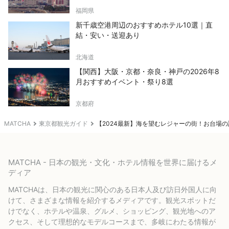
福岡県
新千歳空港周辺のおすすめホテル10選｜直
結・安い・送迎あり
北海道
【関西】大阪・京都・奈良・神戸の2026年8
月おすすめイベント・祭り8選
京都府
MATCHA
東京都観光ガイド
【2024最新】海を望むレジャーの街！お台場
MATCHA - 日本の観光・文化・ホテル情報を世界に届けるメ
ディア
MATCHAは、日本の観光に関心のある日本人及び訪日外国人に向
けて、さまざまな情報を紹介するメディアです。観光スポットだ
けでなく、ホテルや温泉、グルメ、ショッピング、観光地へのア
クセス、そして理想的なモデルコースまで、多岐にわたる情報が