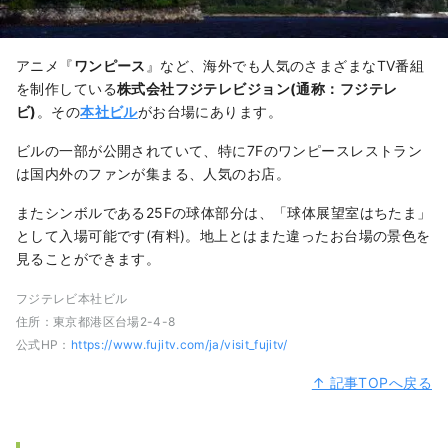
アニメ『
ワンピース
』など、海外でも人気のさまざまなTV番組
を制作している
株式会社フジテレビジョン(通称：フジテレ
ビ)
。その
本社ビル
がお台場にあります。
ビルの一部が公開されていて、特に7Fのワンピースレストラン
は国内外のファンが集まる、人気のお店。
またシンボルである25Fの球体部分は、「球体展望室はちたま」
として入場可能です(有料)。地上とはまた違ったお台場の景色を
見ることができます。
フジテレビ本社ビル
住所：東京都港区台場2-4-8
公式HP：
https://www.fujitv.com/ja/visit_fujitv/
↑ 記事TOPへ戻る