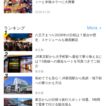
ィーと本格ホラーに大興奮
2026.07.29
More
ランキング
八王子まつり2026年の日程は？屋台や歴
史、スケジュールも徹底解説
東京都
JR東京駅から大手町駅へ最短で乗り換えるに
は？5路線への最短ルートを写真つきでご紹
介
東京都
初めてでも安心！JR新宿駅から私鉄・地下鉄
への乗りかえ方法
東京都
東京からの日帰り旅行スポット18選。1時間
で電車で行ける観光地も