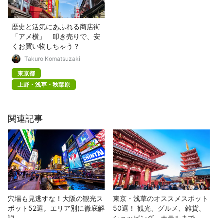
歴史と活気にあふれる商店街
「アメ横」 叩き売りで、安
くお買い物しちゃう？
Takuro Komatsuzaki
東京都
上野・浅草・秋葉原
関連記事
穴場も見逃すな！大阪の観光ス
東京・浅草のオススメスポット
ポット52選。エリア別に徹底解
50選！ 観光、グルメ、雑貨、
説
ショッピング、ホテルまで