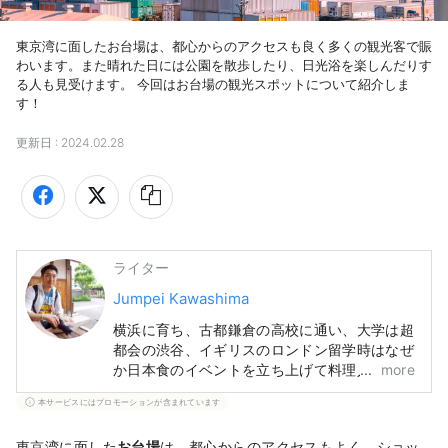
東京湾に面したお台場は、都心からのアクセスも良く多くの観光客で賑
わいます。また晴れた日には公園を散歩したり、日光浴を楽しんだりす
る人も見受けます。 今回はお台場の観光スポットについて紹介しま
す！
更新日 :
2024.02.28
ライター
Jumpei Kawashima
横浜に育ち、古都鎌倉の高校に通い、大学は超
都会の渋谷、イギリスのロンドン留学時はなぜ
か日本食のイベントを立ち上げて料理人、現在
more
はライターをしている未熟者です。 ブログ：
本サービスにはプロモーションが含まれています
一期一会
東京湾に面した
お台場
は、都心からのアクセスもよく、ショッ