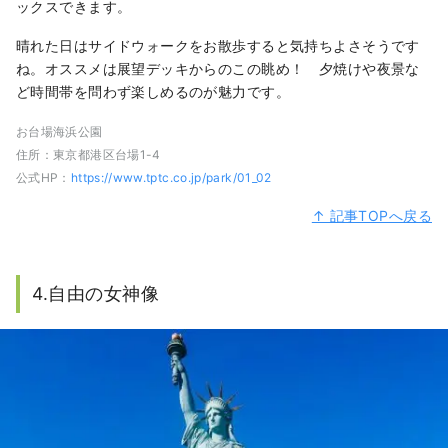
ックスできます。
晴れた日はサイドウォークをお散歩すると気持ちよさそうです
ね。オススメは展望デッキからのこの眺め！ 夕焼けや夜景な
ど時間帯を問わず楽しめるのが魅力です。
お台場海浜公園
住所：東京都港区台場1-4
公式HP：
https://www.tptc.co.jp/park/01_02
↑ 記事TOPへ戻る
4.自由の女神像