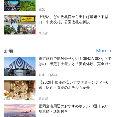
観光
上野駅、どの改札口から出れば最短？不忍
口、中央改札、公園改札を解説
東京都
More
新着
東京旅行で絶対外せない！GINZA SIXならで
はの「限定手土産」と「美食体験」完全ガイ
ド
銀座・日本橋
【2026】銀座の安いアフタヌーンティー6
選！駅近・直結のホテルも紹介
東京都
福岡空港周辺のおすすめホテル10選｜安い・
駅直結・送迎付き