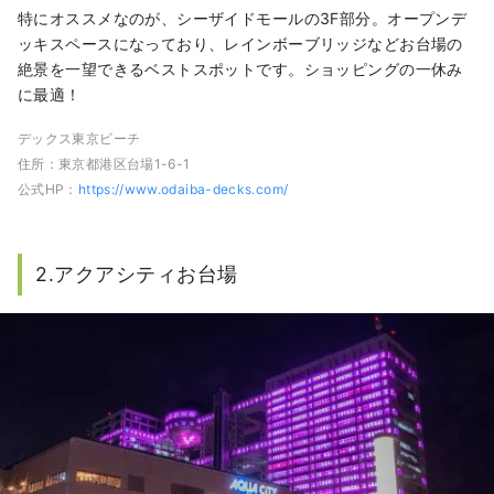
特にオススメなのが、シーザイドモールの3F部分。オープンデ
ッキスペースになっており、レインボーブリッジなどお台場の
絶景を一望できるベストスポットです。ショッピングの一休み
に最適！
デックス東京ビーチ
住所：東京都港区台場1-6-1
公式HP：
https://www.odaiba-decks.com/
2.アクアシティお台場