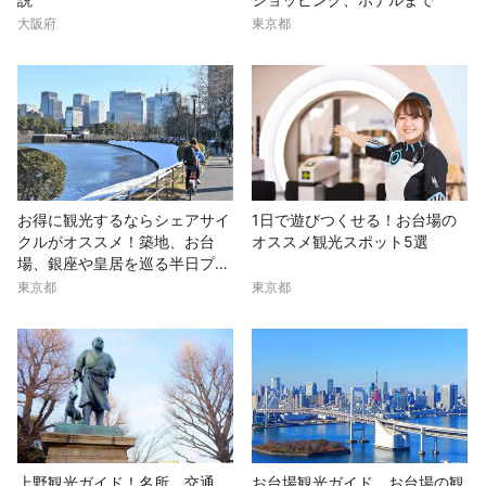
大阪府
東京都
お得に観光するならシェアサイ
1日で遊びつくせる！お台場の
クルがオススメ！築地、お台
オススメ観光スポット5選
場、銀座や皇居を巡る半日プラ
ン
東京都
東京都
上野観光ガイド！名所、交通、
お台場観光ガイド。お台場の観