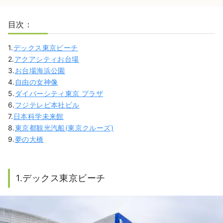
目次：
1.
デックス東京ビーチ
2.
アクアシティお台場
3.
お台場海浜公園
4.
自由の女神像
5.
ダイバーシティ東京 プラザ
6.
フジテレビ本社ビル
7.
日本科学未来館
8.
東京都観光汽船(東京クルーズ)
9.
夢の大橋
1.デックス東京ビーチ