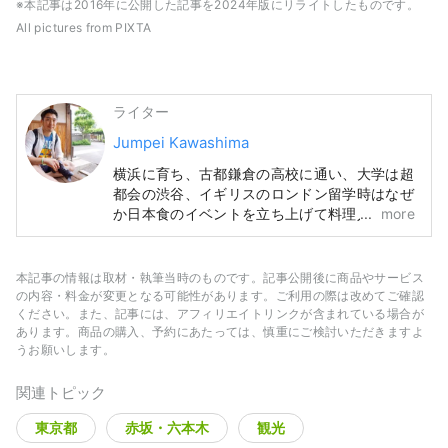
※本記事は2016年に公開した記事を2024年版にリライトしたものです。
All pictures from PIXTA
ライター
Jumpei Kawashima
横浜に育ち、古都鎌倉の高校に通い、大学は超
都会の渋谷、イギリスのロンドン留学時はなぜ
か日本食のイベントを立ち上げて料理人、現在
more
はライターをしている未熟者です。 ブログ：
一期一会
本記事の情報は取材・執筆当時のものです。記事公開後に商品やサービス
の内容・料金が変更となる可能性があります。ご利用の際は改めてご確認
ください。また、記事には、アフィリエイトリンクが含まれている場合が
あります。商品の購入、予約にあたっては、慎重にご検討いただきますよ
うお願いします。
関連トピック
東京都
赤坂・六本木
観光