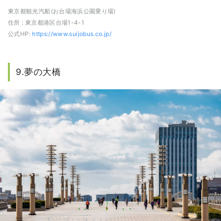
東京都観光汽船(お台場海浜公園乗り場)
住所 : 東京都港区台場1-4-1
公式HP:
https://www.suijobus.co.jp/
9.夢の大橋