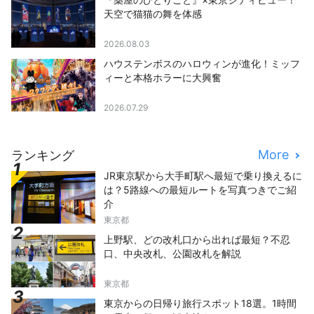
天空で猫猫の舞を体感
2026.08.03
ハウステンボスのハロウィンが進化！ミッフ
ィーと本格ホラーに大興奮
2026.07.29
More
ランキング
JR東京駅から大手町駅へ最短で乗り換えるに
は？5路線への最短ルートを写真つきでご紹
介
東京都
上野駅、どの改札口から出れば最短？不忍
口、中央改札、公園改札を解説
東京都
東京からの日帰り旅行スポット18選。1時間