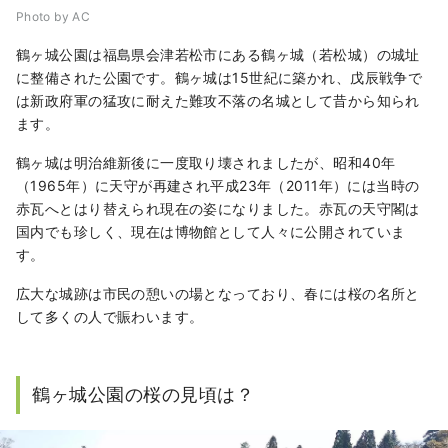
Photo by AC
鶴ヶ城公園は福島県会津若松市にある鶴ヶ城（若松城）の城址
に整備された公園です。鶴ヶ城は15世紀に築かれ、戊辰戦争で
は新政府軍の猛攻に耐えた難攻不落の名城として昔から知られ
ます。
鶴ヶ城は明治維新後に一度取り壊されましたが、昭和40年
（1965年）に天守が再建され平成23年（2011年）には当時の
赤瓦へとはり替えられ現在の姿になりました。赤瓦の天守閣は
国内でも珍しく、現在は博物館として人々に公開されていま
す。
広大な城跡は市民の憩いの場となっており、春には桜の名所と
して多くの人で賑わいます。
鶴ヶ城公園の桜の見頃は？