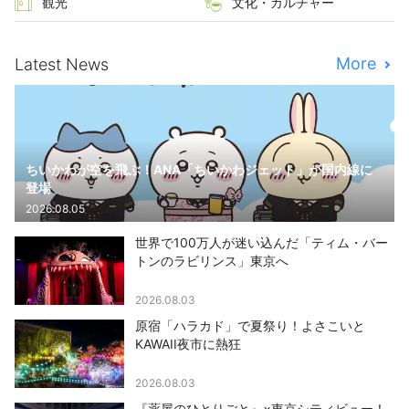
観光
文化・カルチャー
More
Latest News
ちいかわが空を飛ぶ！ANA「ちいかわジェット」が国内線に
登場
2026.08.05
世界で100万人が迷い込んだ「ティム・バー
トンのラビリンス」東京へ
2026.08.03
原宿「ハラカド」で夏祭り！よさこいと
KAWAII夜市に熱狂
2026.08.03
『薬屋のひとりごと』×東京シティビュー！