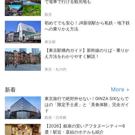
で電車で行ける観光地も
観光
初めてでも安心！JR新宿駅から私鉄・地下鉄
への乗りかえ方法
東京都
【東京駅構内ガイド】新幹線のりば・乗りか
え方法をわかりやすく解説！
東京・丸の内
More
新着
東京旅行で絶対外せない！GINZA SIXならで
はの「限定手土産」と「美食体験」完全ガイ
ド
銀座・日本橋
【2026】銀座の安いアフタヌーンティー6
選！駅近・直結のホテルも紹介