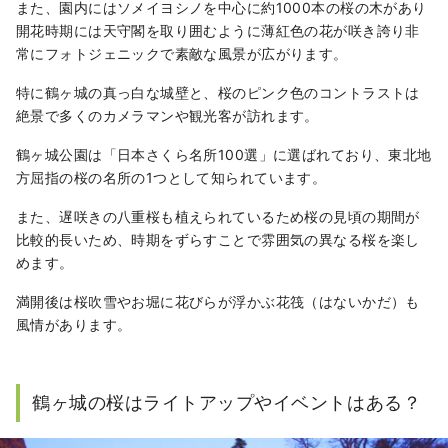
また、園内にはソメイヨシノを中心に約1000本の桜の木があり
開花時期には天守閣を取り囲むように薄紅色の花が咲き誇り非
常にフォトジェニックで素敵な風景が広がります。
特に鶴ヶ城の真っ白な城壁と、桜のピンク色のコントラストは
絶景で多くのカメラマンや観光客が訪れます。
鶴ヶ城公園は「日本さくら名所100選」に選ばれており、東北地
方屈指の桜の名所の1つとして知られています。
また、遅咲きの八重桜も植えられているため桜の見頃の期間が
比較的長いため、時期をずらすことで雰囲気の異なる桜を楽し
めます。
満開後は桜吹雪やお堀に花びらが浮かぶ花筏（はないかだ）も
風情があります。
鶴ヶ城の桜はライトアップやイベントはある？