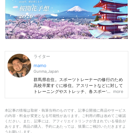
ライター
mamo
Gunma,Japan
群馬県在住。スポーツトレーナーの修行のため
高校卒業すぐに移住。アスリートなどに対して
トレーニングやストレッチ、各スポーツのフォ
more
ーム指導やチェックまた食事管理などをしてい
ました。その後、静岡県へ出向きを経て、
2013年から群馬県前橋市にて整体院を開業。
本記事の情報は取材・執筆当時のものです。記事公開後に商品やサービス
2022年頃からライターとしても活動を開始。
の内容・料金が変更となる可能性があります。ご利用の際は改めてご確認
主に健康やアウトドアのジャンルのブログ記事
ください。また、記事には、アフィリエイトリンクが含まれている場合が
あります。商品の購入、予約にあたっては、慎重にご検討いただきますよ
や、スポーツ関連のYouTubeのシナリオなどを
うお願いします。
執筆しています。