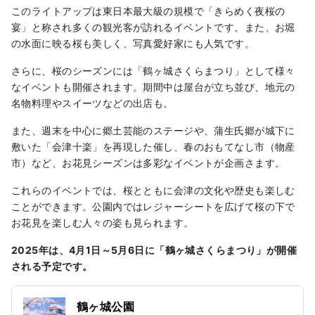
このライトアップは東日本最大級の規模で「きらめく夜桜の
宴」と称され多くの観光客が訪れるイベントです。また、お堀
の水面に映る桜も美しく、写真愛好家にも人気です。
さらに、桜のシーズンには「鶴ヶ城さくらまつり」として様々
なイベントも開催されます。期間中は屋台が立ち並び、地元の
名物料理やスイーツなどの出店も。
また、週末を中心に郷土芸能のステージや、蒲生氏郷が城下に
敷いた「会津十楽」を再現した催し、春のおもてなし市（物産
市）など、お花見シーズンは多彩なイベントが企画さます。
これらのイベントでは、桜とともに会津の文化や歴史も楽しむ
ことができます。公園内ではレジャーシートを広げて桜の下で
お花見を楽しむ人々の姿も見られます。
2025年は、4月1日～5月6日に「鶴ヶ城さくらまつり」が開催
される予定です。
鶴ヶ城公園