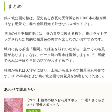
まとめ
鶴ヶ城公園の桜は、歴史ある赤瓦の天守閣と約1000本の桜が織
りなす絶景で、春の会津観光で外せないスポットです。
見頃の4月中旬前後には、昼の青空に映える桜と、夜にライトア
ップされた幻想的な桜景色の両方を楽しむのがおすすめです。
城内にある茶室「麟閣」で抹茶を味わいながら一息つくのも風
情があります。なお、ピーク時の週末は混雑しますので、可能
であれば平日や早朝の訪問がおすすめです。
時間があれば天守閣に登り、上階から見下ろす桜景色も格別で
す。2025年春はぜひ鶴ヶ城公園でお花見を満喫してください。
あわせて読みたい
【2025】福島の桜＆お花見スポット10選！さくらま
つりも開催スポットも
福島県