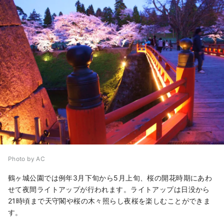
Photo by AC
鶴ヶ城公園では例年3月下旬から5月上旬、桜の開花時期にあわ
せて夜間ライトアップが行われます。ライトアップは日没から
21時頃まで天守閣や桜の木々照らし夜桜を楽しむことができま
す。