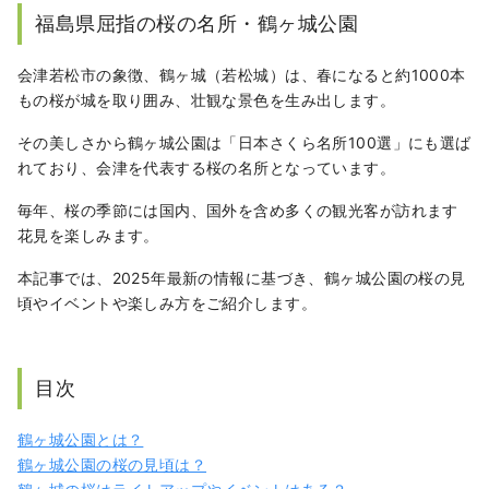
2022年頃からライターとしても活動を開始。
福島県屈指の桜の名所・鶴ヶ城公園
主に健康やアウトドアのジャンルのブログ記事
や、スポーツ関連のYouTubeのシナリオなどを
会津若松市の象徴、鶴ヶ城（若松城）は、春になると約1000本
執筆しています。
もの桜が城を取り囲み、壮観な景色を生み出します。
その美しさから鶴ヶ城公園は「日本さくら名所100選」にも選ば
れており、会津を代表する桜の名所となっています。
毎年、桜の季節には国内、国外を含め多くの観光客が訪れます
花見を楽しみます。
本記事では、2025年最新の情報に基づき、鶴ヶ城公園の桜の見
頃やイベントや楽しみ方をご紹介します。
目次
鶴ヶ城公園とは？
鶴ヶ城公園の桜の見頃は？