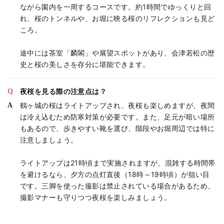
ながら園内を一周するコースです。約1時間でゆっくりと回
れ、桜のトンネルや、お堀に映る桜のリフレクションも見ど
ころ。
途中には茶室「麟閣」や展望スポットがあり、会津若松の歴
史と桜の美しさを存分に堪能できます。
夜桜を見る際の注意点は？
鶴ヶ城の桜はライトアップされ、夜桜も楽しめますが、夜間
は冷え込むため防寒対策が必要です。また、足元が暗い場所
もあるので、歩きやすい靴を選び、階段やお堀周辺では特に
注意しましょう。
ライトアップは21時頃まで実施されますが、混雑する時間帯
を避けるなら、夕方の点灯直後（18時～19時頃）が狙い目
です。三脚を使った撮影は禁止されている場合があるため、
撮影マナーも守りつつ夜桜を楽しみましょう。