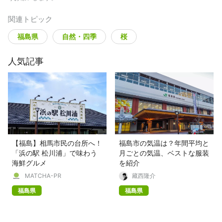
関連トピック
福島県
自然・四季
桜
人気記事
【福島】相馬市民の台所へ！
福島市の気温は？年間平均と
「浜の駅 松川浦」で味わう
月ごとの気温、ベストな服装
海鮮グルメ
を紹介
MATCHA-PR
藏西隆介
福島県
福島県