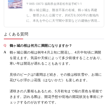
〒965-0873 福島県会津若松市追手町1-1
鶴ヶ城公園は、難攻不落の名城、鶴ヶ城を再建
し、整理された公園です。約6万9,000坪の敷地内
に、本丸を中心に天守閣や茶室などの建物が再現
されています。内堀より内側のエリアは、約1ヶ月
にもおよぶ激しい攻防に耐えたとされる戊辰戦争
よくある質問
当時の縄張が残されており、1934年に国の史跡に
指定されています。 城を中心に広がる3,720平
鶴ヶ城の桜は何月に満開になりますか？
方メートルの公園は約1,000本もの桜が咲き乱れる
鶴ヶ城公園の桜は例年4月上旬に開花し、4月中旬頃に満開
会津随一の桜の名所。本松を背景に桜が咲き誇る
を迎えます。気温や天候によって多少前後することがあり、
様子は圧巻で、「桜の名所100選」に選ばれていま
す。
寒い年は開花が遅れることもあります。
見頃のピークは1週間ほど続き、その後は桜吹雪や、お堀に
花びらが浮かぶ花筏（はないかだ）も楽しめます。
遅咲きの八重桜もあるため、5月初旬まで桜の景色を堪能で
きます。訪れる際は、開花予想や現地の開花状況を事前にチ
ェックするのがおすすめです。