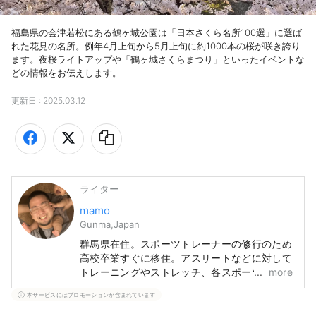
福島県の会津若松にある鶴ヶ城公園は「日本さくら名所100選」に選ば
れた花見の名所。例年4月上旬から5月上旬に約1000本の桜が咲き誇り
ます。夜桜ライトアップや「鶴ヶ城さくらまつり」といったイベントな
どの情報をお伝えします。
更新日 :
2025.03.12
ライター
mamo
Gunma,Japan
群馬県在住。スポーツトレーナーの修行のため
高校卒業すぐに移住。アスリートなどに対して
トレーニングやストレッチ、各スポーツのフォ
more
ーム指導やチェックまた食事管理などをしてい
本サービスにはプロモーションが含まれています
ました。その後、静岡県へ出向きを経て、
2013年から群馬県前橋市にて整体院を開業。