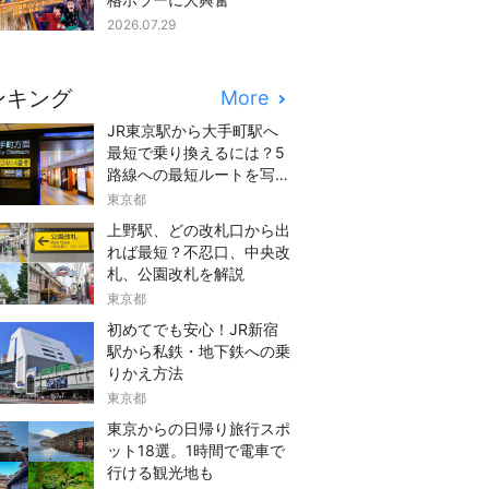
2026.07.29
ンキング
More
JR東京駅から大手町駅へ
最短で乗り換えるには？5
路線への最短ルートを写真
つきでご紹介
東京都
上野駅、どの改札口から出
れば最短？不忍口、中央改
札、公園改札を解説
東京都
初めてでも安心！JR新宿
駅から私鉄・地下鉄への乗
りかえ方法
東京都
東京からの日帰り旅行スポ
ット18選。1時間で電車で
行ける観光地も