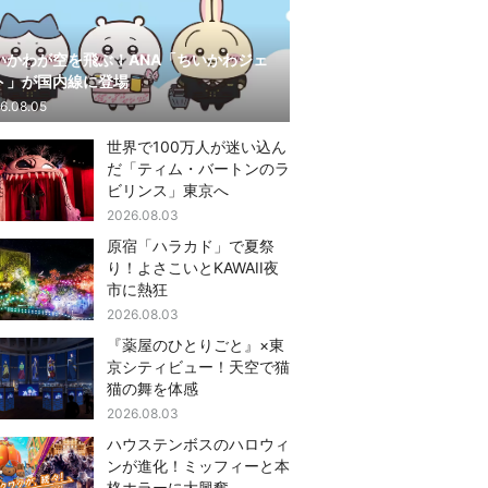
いかわが空を飛ぶ！ANA「ちいかわジェ
ト」が国内線に登場
6.08.05
世界で100万人が迷い込ん
だ「ティム・バートンのラ
ビリンス」東京へ
2026.08.03
原宿「ハラカド」で夏祭
り！よさこいとKAWAII夜
市に熱狂
2026.08.03
『薬屋のひとりごと』×東
京シティビュー！天空で猫
猫の舞を体感
2026.08.03
ハウステンボスのハロウィ
ンが進化！ミッフィーと本
格ホラーに大興奮