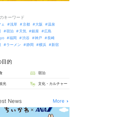
のキーワード
フェ
浅草
京都
大阪
温泉
司
宿泊
天気
銀座
広島
kyo
福岡
渋谷
神戸
長崎
根
ラーメン
静岡
横浜
新宿
の目的
食
宿泊
観光
文化・カルチャー
est News
More