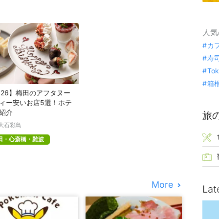
人気
カ
寿
To
箱
026】梅田のアフタヌー
ィー安いお店5選！ホテ
紹介
旅
大石彩鳥
田・心斎橋・難波
More
Lat