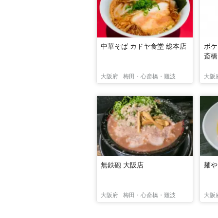
中華そば カドヤ食堂 総本店
ポケ
斎橋
大阪府
梅田・心斎橋・難波
大阪
無鉄砲 大阪店
麺や
大阪府
梅田・心斎橋・難波
大阪