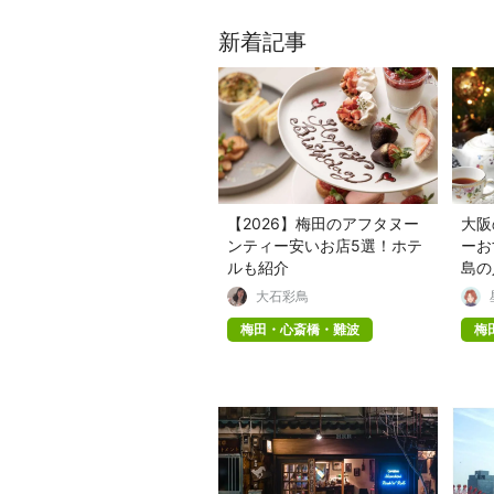
新着記事
【2026】梅田のアフタヌー
大阪
ンティー安いお店5選！ホテ
ーお
ルも紹介
島の
大石彩鳥
梅田・心斎橋・難波
梅