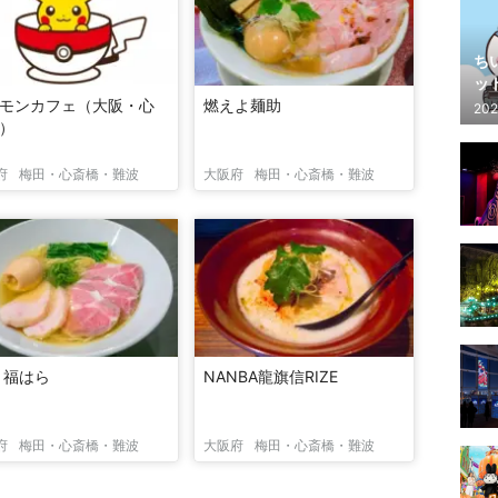
ち
ッ
モンカフェ（大阪・心
燃えよ麺助
202
）
府
梅田・心斎橋・難波
大阪府
梅田・心斎橋・難波
 福はら
NANBA龍旗信RIZE
府
梅田・心斎橋・難波
大阪府
梅田・心斎橋・難波