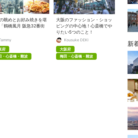
の眺めとお好み焼きを堪
大阪のファッション・ショッ
「鶴橋風月 阪急32番街
ピングの中心地！心斎橋でや
りたい5つのこと！
Tammy
Kousuke DEKI
新
阪府
大阪府
田・心斎橋・難波
梅田・心斎橋・難波