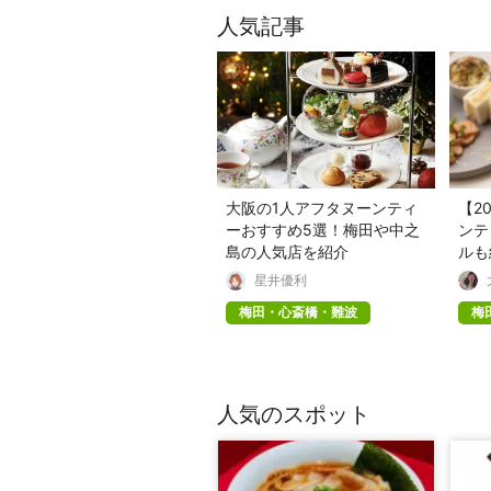
人気記事
大阪の1人アフタヌーンティ
【2
ーおすすめ5選！梅田や中之
ンテ
島の人気店を紹介
ルも
星井優利
梅田・心斎橋・難波
梅
人気のスポット