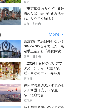
観光
【東京駅構内ガイド】新幹
線のりば・乗りかえ方法を
わかりやすく解説！
東京・丸の内
着
More
東京旅行で絶対外せない！
GINZA SIXならではの「限
定手土産」と「美食体験」
完全ガイド
銀座・日本橋
【2026】銀座の安いアフ
タヌーンティー6選！駅
近・直結のホテルも紹介
東京都
福岡空港周辺のおすすめホ
テル10選｜安い・駅直
結・送迎付き
福岡県
新千歳空港周辺のおすすめ