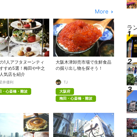
More
ラ
の1人アフタヌーンティ
大阪木津卸売市場で生鮮食品
すすめ5選！梅田や中之
の掘り出し物を探そう！
人気店を紹介
星井優利
TJ
田・心斎橋・難波
大阪府
梅田・心斎橋・難波