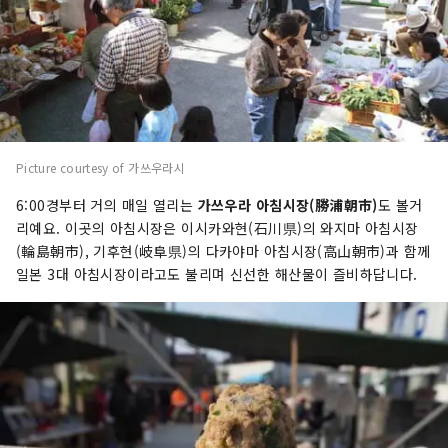
Picture courtesy of 가쓰우라시
6:00경부터 거의 매일 열리는
가쓰우라 아침시장(勝浦朝市)
도 볼거
리예요. 이곳의 아침시장은 이시카와현(石川県)의 와지마 아침시장
(輪島朝市), 기후현(岐阜県)의 다카야마 아침시장(高山朝市)과 함께
일본 3대 아침시장이라고도 불리며 신선한 해산물이 즐비하답니다.