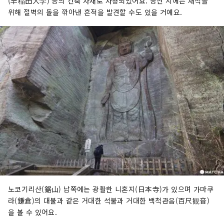
(早稲田大学) 등의 건축 자재로 사용되었어요. 등산 시에는 채석을
위해 절벽의 돌을 깎아낸 흔적을 발견할 수도 있을 거예요.
노코기리산(鋸山) 남쪽에는 광활한 니혼지(日本寺)가 있으며 가마쿠
라(鎌倉)의 대불과 같은 거대한 석불과 거대한 백척관음(百尺観音)
을 볼 수 있어요.