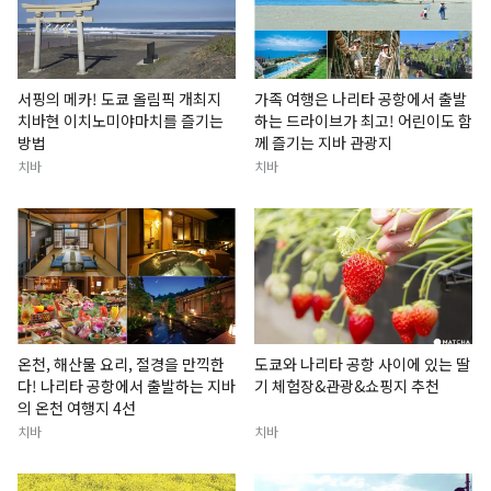
서핑의 메카! 도쿄 올림픽 개최지
가족 여행은 나리타 공항에서 출발
치바현 이치노미야마치를 즐기는
하는 드라이브가 최고! 어린이도 함
방법
께 즐기는 지바 관광지
치바
치바
온천, 해산물 요리, 절경을 만끽한
도쿄와 나리타 공항 사이에 있는 딸
다! 나리타 공항에서 출발하는 지바
기 체험장&관광&쇼핑지 추천
의 온천 여행지 4선
치바
치바