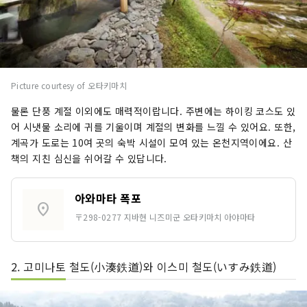
Picture courtesy of 오타키마치
물론 단풍 계절 이외에도 매력적이랍니다. 주변에는 하이킹 코스도 있
어 시냇물 소리에 귀를 기울이며 계절의 변화를 느낄 수 있어요. 또한,
계곡가 도로는 10여 곳의 숙박 시설이 모여 있는 온천지역이에요. 산
책의 지친 심신을 쉬어갈 수 있답니다.
아와마타 폭포
location_on
〒298-0277 지바현 니즈미군 오타키마치 아야마타
2. 고미나토 철도(小湊鉄道)와 이스미 철도(いすみ鉄道)