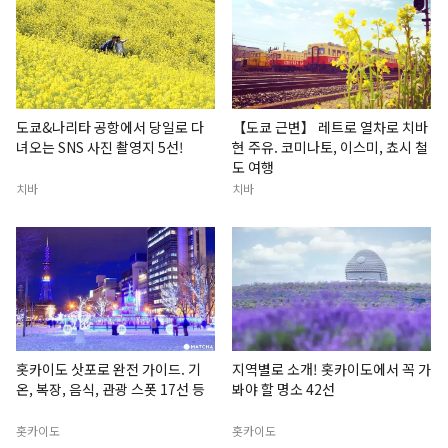
도쿄&나리타 공항에서 당일로 다
【도쿄 근변】 레트로 열차로 치바
녀오는 SNS 사진 촬영지 5선!
현 주유. 코미나토, 이스미, 쵸시 철
도 여행
치바
치바
홋카이도 삿포로 완전 가이드. 기
지역별로 소개! 홋카이도에서 꼭 가
온, 복장, 음식, 관광 스폿 17선 등
봐야 할 명소 42선
홋카이도
홋카이도