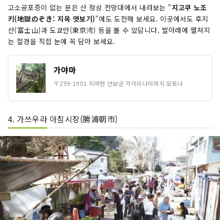
고소공포증이 없는 분은 산 정상 전망대에서 내려보는 "
지고쿠 노조
키(地獄のぞき: 지옥 엿보기)
"에도 도전해 보세요. 이곳에서도 후지
산(富士山)과 도쿄만(東京湾) 등을 볼 수 있답니다. 발아래에 펼쳐지
는 절경을 직접 눈에 꼭 담아 보세요.
가야마
〒299-1901 지바현 안보군 가이미나미마치 모토나
4. 가쓰우라 아침시장(勝浦朝市)