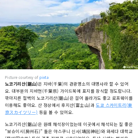
Picture courtesy of
pixta
노코기리산(鋸山)
은 지바(千葉)의 관광명소의 대명사라 할 수 있어
요. 대부분의 지바현(千葉県) 가이드북에 표지를 장식할 정도랍니다.
깎아지른 절벽의 노코기리산(鋸山)은 걸어 올라가도 좋고 로프웨이를
이용해도 좋아요. 산 정상에서 후지산(富士山)과
도쿄 스카이트리(東
京スカイツリー)
등을 볼 수 있어요.
노코기리산(鋸山)은 원래 채석장이었는데 이곳에서 채석되는 질 좋은
"보슈이시(房州石)" 돌은 야스쿠니 신사(靖国神社)와 와세다 대학교