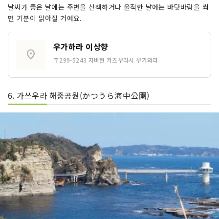
날씨가 좋은 날에는 주변을 산책하거나 울적한 날에는 바닷바람을 쐬
면 기분이 맑아질 거예요.
우가하라 이상향
location_on
〒299-5243 지바현 카츠우라시 우가와라
6. 가쓰우라 해중공원(かつうら海中公園)