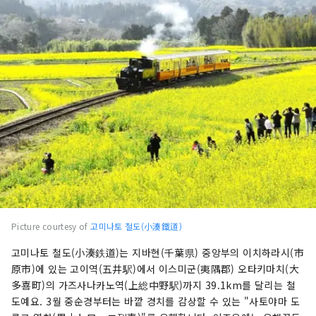
Picture courtesy of
고미나토 철도(小湊鐵道)
고미나토 철도(小湊鉄道)는 지바현(千葉県) 중앙부의 이치하라시(市
原市)에 있는 고이역(五井駅)에서 이스미군(夷隅郡) 오타키마치(大
多喜町)의 가즈사나카노역(上総中野駅)까지 39.1km를 달리는 철
도예요. 3월 중순경부터는 바깥 경치를 감상할 수 있는 "사토야마 도