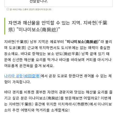
전달합니다.
본 서비스에는 스폰서 광고가 포함되어 있습니다.
자연과 해산물을 만끽할 수 있는 지역. 지바현(千葉
県) "미나미보소(南房総)"
지바현(千葉県) 남부 지역은 예로부터 "
미나미보소(南房総)
"라 불리
며 도쿄(東京) 근교에 위치하면서도 도시부에는 없는 매력이 충실한
장소예요. 바다로 향해있는 보소 반도(房総半島) 남쪽 끝에 있기 때
문에 신선한 해산물 요리를 먹거나 바다를 바라보며 커피를 마시거나
여유롭게 온천욕을 즐겨 보세요.
나리타 공항(成田空港)
에서 곧장 도쿄로 향한다면 겪어볼 수 없는 체
험이 가득합니다.
바다 경치를 비롯한 풍부한 자연의 관광지와 맛있는 해산물 요리를 즐
기고 싶은 분은 미나미보소(南房総)를 방문해보면 어떨까요? 이번에
는 지바현(千葉県) 중간에 위치한 이치하라시(市原市)에서 미나미보
소의 추천 여행지와 먹거리를 소개할게요!