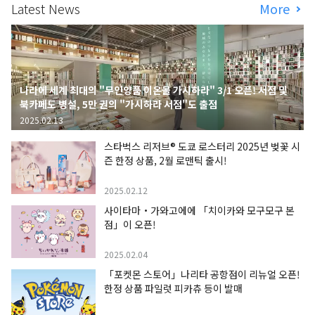
Latest News
More
나라에 세계 최대의 "무인양품 이온몰 가시하라" 3/1 오픈! 서점 및
북카페도 병설, 5만 권의 "가시하라 서점"도 출점
2025.02.13
스타벅스 리저브® 도쿄 로스터리 2025년 벚꽃 시
즌 한정 상품, 2월 로맨틱 출시!
2025.02.12
사이타마・가와고에에 「치이카와 모구모구 본
점」이 오픈!
2025.02.04
「포켓몬 스토어」나리타 공항점이 리뉴얼 오픈!
한정 상품 파일럿 피카츄 등이 발매