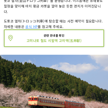
롯코 열차(里山トロッコ列車)"를 운행합니다. 이즈음에는 유채꽃도
절정을 맞이해 마치 황금 카펫을 깔아 놓은 듯한 경치가 이어진답니
다.
도롯코 열차(トロッコ列車)에 탑승할 때는 사전 예약이 필요합니다.
자세한 내용은
공식 HP
를 참고해 주세요.
관련 안내를 확인
고미나토 철도 시발역 고이역(五井駅)