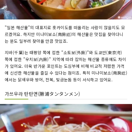
"일본 해산물"의 대표지로 홋카이도를 떠올리는 사람이 많을지도 모
르겠어요. 하지만 미나미보소(南房総)의 해산물은 맛집을 찾아다니
는 분도 일부러 찾아올 만큼 맛있죠.
지바(千葉)는 태평양 쪽에 접한 "소토보(外房)"와 도쿄만(東京湾)
쪽에 접한 "우치보(内房)" 지역에 따라 잡히는 해산물 종류에도 차이
가 있어요. 더욱 반가운 포인트는 도심부에 비해 비교적 저렴한 가격
에 신선한 해산물을 즐길 수 있다는 점이죠. 특히 미나미보소(南房総)
에서는 닭새우와 방어, 전복, 빛금눈돔 등이 서식하고 있어요.
가쓰우라 탄탄면(勝浦タンタンメン)