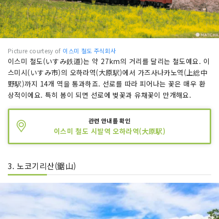
Picture courtesy of
이스미 철도 주식회사
이스미 철도(いすみ鉄道)는 약 27km의 거리를 달리는 철도예요. 이
스미시(いすみ市)의 오하라역(大原駅)에서 가즈사나카노역(上総中
野駅)까지 14개 역을 통과하죠. 선로를 따라 피어나는 꽃은 매우 환
상적이에요. 특히 봄이 되면 선로에 벚꽃과 유채꽃이 만개해요.
관련 안내를 확인
이스미 철도 시발역 오하라역(大原駅)
3. 노코기리산(鋸山)