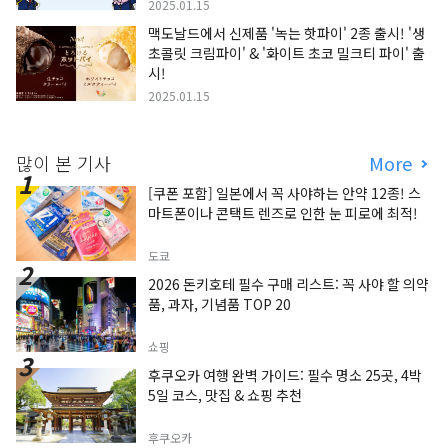
2025.01.15
맥도날드에서 신제품 '녹는 핫파이' 2종 출시! '생
초콜릿 크림파이' & '화이트 초코 밀크티 파이' 출
시!
2025.01.15
많이 본 기사
More
[쿠폰 포함] 일본에서 꼭 사야하는 안약 12종! 스
마트폰이나 콘택트 렌즈로 인한 눈 피로에 최적!
도쿄
2026 돈키호테 필수 구매 리스트: 꼭 사야 할 의약
품, 과자, 기념품 TOP 20
쇼핑
후쿠오카 여행 완벽 가이드: 필수 명소 25곳, 4박
5일 코스, 맛집 & 쇼핑 추천
후쿠오카