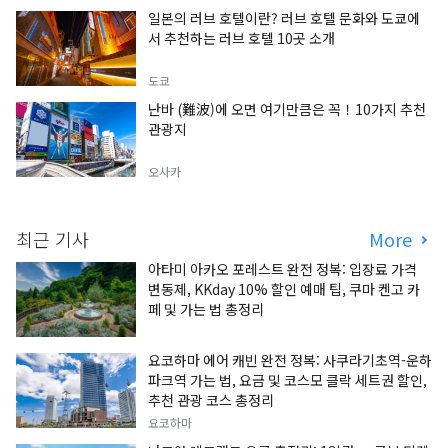
일본의 러브 호텔이란? 러브 호텔 문화와 도쿄에
서 추천하는 러브 호텔 10곳 소개
도쿄
난바 (難波)에 오면 여기만큼은 꼭！10가지 추천
관광지
오사카
최근 기사
More
아타미 아카오 포레스트 완전 정복: 입장료 가격
변동제, KKday 10% 할인 예매 팁, 쿠마 켄고 카
페 및 가는 법 총정리
요코하마 에어 캐빈 완전 정복: 사쿠라기초역-운하
파크역 가는 법, 요금 및 코스모 클락 세트권 할인,
추천 관광 코스 총정리
요코하마