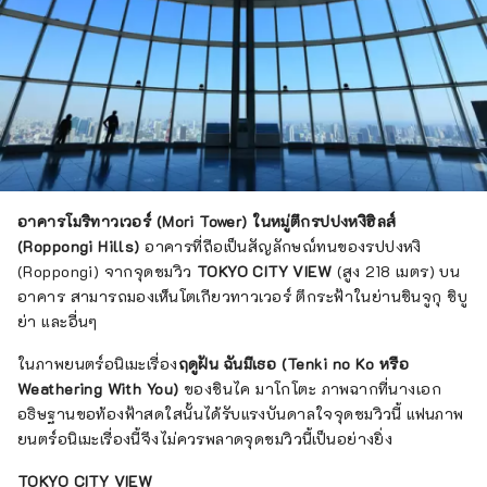
อาคารโมริทาวเวอร์ (Mori Tower) ในหมู่ตึกรปปงหงิฮิลส์
(Roppongi Hills)
อาคารที่ถือเป็นสัญลักษณ์ทนของรปปงหงิ
(Roppongi) จากจุดชมวิว
TOKYO CITY VIEW
(สูง 218 เมตร) บน
อาคาร สามารถมองเห็นโตเกียวทาวเวอร์ ตึกระฟ้าในย่านชินจูกุ ชิบู
ย่า และอื่นๆ
ในภาพยนตร์อนิเมะเรื่อง
ฤดูฝัน ฉันมีเธอ (Tenki no Ko หรือ
Weathering With You)
ของชินไค มาโกโตะ ภาพฉากที่นางเอก
อธิษฐานขอท้องฟ้าสดใสนั้นได้รับแรงบันดาลใจจุดชมวิวนี้ แฟนภาพ
ยนตร์อนิเมะเรื่องนี้จึงไม่ควรพลาดจุดชมวิวนี้เป็นอย่างยิ่ง
TOKYO CITY VIEW