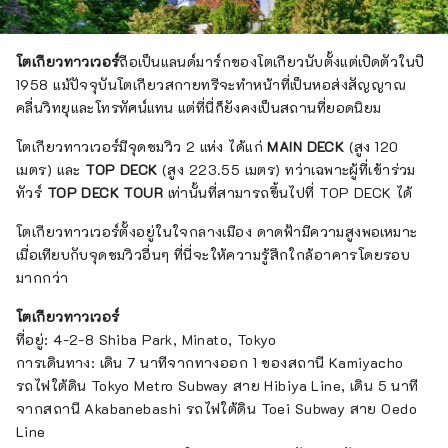
โตเกียวทาวเวอร์
ถือเป็นแลนด์มาร์กของโตเกียวนับตั้งแต่เปิดตัวในปี
1958 แม้ปัจจุบันโตเกียวสกายทรีจะทำหน้าที่เป็นหอส่งสัญญาณ
คลื่นวิทยุและโทรทัศน์แทน แต่ที่นี่ก็ยังคงเป็นสถานที่ยอดนิยม
โตเกียวทาวเวอร์มีจุดชมวิว 2 แห่ง ได้แก่
MAIN DECK
(สูง 120
เมตร) และ
TOP DECK
(สูง 223.55 เมตร) ทว่าเฉพาะผู้ที่เข้าร่วม
ทัวร์
TOP DECK TOUR
เท่านั้นที่สามารถขึ้นไปที่ TOP DECK ได้
โตเกียวทาวเวอร์ตั้งอยู่ในใจกลางเมือง ดาดฟ้ามีความสูงพอเหมาะ
เมื่อเทียบกับจุดชมวิวอื่นๆ ที่นี่จะให้ความรู้สึกใกล้อาคารโดยรอบ
มากกว่า
โตเกียวทาวเวอร์
ที่อยู่: 4-2-8 Shiba Park, Minato, Tokyo
การเดินทาง: เดิน 7 นาทีจากทางออก 1 ของสถานี Kamiyacho
รถไฟใต้ดิน Tokyo Metro Subway สาย Hibiya Line, เดิน 5 นาที
จากสถานี Akabanebashi รถไฟใต้ดิน Toei Subway สาย Oedo
Line