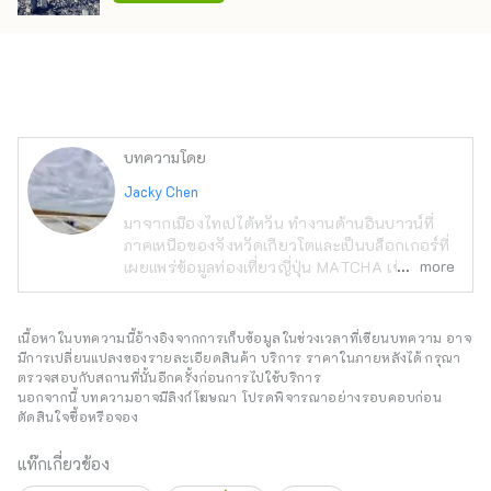
บทความโดย
Jacky Chen
มาจากเมืองไทเปไต้หวัน ทำงานด้านอินบาวน์ที่
ภาคเหนือของจังหวัดเกียวโตและเป็นบล็อกเกอร์ที่
more
เผยแพร่ข้อมูลท่องเที่ยวญี่ปุ่น MATCHA เข้าร่วม
ในเดือนตุลาคม 2019 งานอดิเรกของฉันคือการ
เดินทาง ชมรถไฟ การตระเวนคาเฟ่และขนมหวาน
ที่มีสไตล์ การรวบรวมพระพุทธรูป ชมมิวสิคัลและ
เนื้อหาในบทความนี้อ้างอิงจากการเก็บข้อมูลในช่วงเวลาที่เขียนบทความ อาจ
ถ่ายรูป เป็นงานอดิเรกที่หลากหลายจนฉันเองก็
มีการเปลี่ยนแปลงของรายละเอียดสินค้า บริการ ราคาในภายหลังได้ กรุณา
รู้สึกประหลาดใจ
ตรวจสอบกับสถานที่นั้นอีกครั้งก่อนการไปใช้บริการ
นอกจากนี้ บทความอาจมีลิงก์โฆษณา โปรดพิจารณาอย่างรอบคอบก่อน
ตัดสินใจซื้อหรือจอง
แท๊กเกี่ยวข้อง