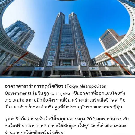
อาคารศาลาว่าการกรุงโตเกียว (Tokyo Metropolitan
Government)
ในชินจูกุ (Shinjuku) เป็นอาคารที่ออกแบบโดยทัง
เกะ เคนโซ สถาปนิกชื่อดังชาวญี่ปุ่น สร้างแล้วเสร็จเมื่อปี 1991 ถือ
เป็นแลนด์มาร์กของย่านชินจูกุที่มักปรากฏในข่าวและละครญี่ปุ่น
จุดชมวิวอันน่าประทับใจนี้ตั้งอยู่บนความสูง 202 เมตร สามารถเข้า
ชมได้
ฟรี
หากอากาศดี ยังจะได้เห็นภูเขาไฟฟูจิ อีกท้้งยังมีคาเฟ่และ
ร้านอาหารให้เพลิดเพลินกันด้วย