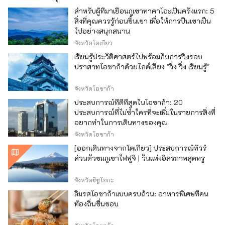
สำหรับผู้ที่มาเยือนภูเขาทาคาโอะเป็นครั้งแรก: 5
สิ่งที่คุณควรรู้ก่อนขึ้นเขา เพื่อให้การปีนเขาเป็น
ไปอย่างสนุกสนาน
จังหวัดโตเกียว
เรียนรู้ประวัติศาสตร์ไปพร้อมกับการวิ่งรอบ
ปราสาทโอซาก้าด้วยไกด์เสียง "วิ่ง วิ่ง เรียนรู้"
จังหวัดโอซาก้า
ประสบการณ์ที่ดีที่สุดในโอซาก้า: 20
ประสบการณ์ที่ไม่ซ้ำใครที่จะเพิ่มในรายการสิ่งที่
อยากทำในการเดินทางของคุณ
จังหวัดโอซาก้า
[ออกเดินทางจากโตเกียว] ประสบการณ์ทัวร์
ส่วนตัวชมภูเขาไฟฟูจิ | วันแห่งอิสรภาพสุดหรู
จังหวัดชิซูโอกะ
ลิ้มรสโอซาก้าแบบครบถ้วน: อาหารพิเศษที่คน
ท้องถิ่นชื่นชอบ