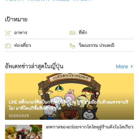
เป้าหมาย
อาหาร
ที่พัก
ท่องเที่ยว
วัฒนธรรม ประเพณี
อัพเดทข่าวล่าสุดในญี่ปุ่น
More
LINE สติ๊กเกอร์ศิลปินการ์ตูนนิชิทีมูระ ยูจิ ร่วมมือกับตัวละครซานริ
โอ! มาที่โดนกิซื้อสินค้าจำกัด
2025.03.25
เทศกาลของอร่อยจากโทโฮคุสู่ร้านดังในโตเกียว