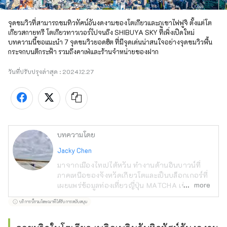
จุดชมวิวที่สามารถชมทิวทัศน์อันงดงามของโตเกียวและภูเขาไฟฟูจิ ตั้งแต่โต
เกียวสกายทรี โตเกียวทาวเวอร์ไปจนถึง SHIBUYA SKY ที่เพิ่งเปิดใหม่ 
บทความนี้ขอแนะนำ 7 จุดชมวิวยอดฮิต ที่มีจุดเด่นน่าสนใจอย่างจุดชมวิวพื้น
กระจกบนตึกระฟ้า รวมถึงคาเฟ่และร้านจำหน่ายของฝาก
วันที่ปรับปรุงล่าสุด :
2024.12.27
บทความโดย
Jacky Chen
มาจากเมืองไทเปไต้หวัน ทำงานด้านอินบาวน์ที่
ภาคเหนือของจังหวัดเกียวโตและเป็นบล็อกเกอร์ที่
more
เผยแพร่ข้อมูลท่องเที่ยวญี่ปุ่น MATCHA เข้าร่วม
ในเดือนตุลาคม 2019 งานอดิเรกของฉันคือการ
บริการนี้รวมโฆษณาที่ได้รับการสนับสนุน
เดินทาง ชมรถไฟ การตระเวนคาเฟ่และขนมหวาน
ที่มีสไตล์ การรวบรวมพระพุทธรูป ชมมิวสิคัลและ
ถ่ายรูป เป็นงานอดิเรกที่หลากหลายจนฉันเองก็