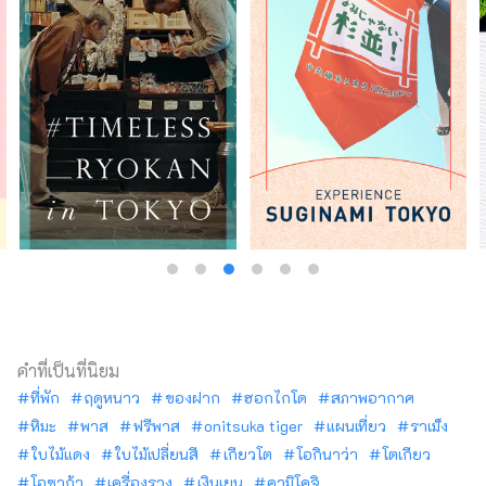
คำที่เป็นที่นิยม
ที่พัก
ฤดูหนาว
ของฝาก
ฮอกไกโด
สภาพอากาศ
หิมะ
พาส
ฟรีพาส
onitsuka tiger
แผนเที่ยว
ราเม็ง
ใบไม้แดง
ใบไม้เปลี่ยนสี
เกียวโต
โอกินาว่า
โตเกียว
โอซาก้า
เครื่องราง
เงินเยน
คามิโคจิ