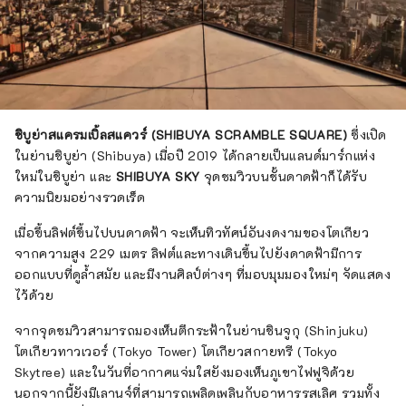
ชิบูย่าสแครมเบิ้ลสแควร์ (SHIBUYA SCRAMBLE SQUARE)
ซึ่งเปิด
ในย่านชิบูย่า (Shibuya) เมื่อปี 2019 ได้กลายเป็นแลนด์มาร์กแห่ง
ใหม่ในชิบูย่า และ
SHIBUYA SKY
จุดชมวิวบนชั้นดาดฟ้าก็ได้รับ
ความนิยมอย่างรวดเร็ด
เมื่อขึ้นลิฟต์ขึ้นไปบนดาดฟ้า จะเห็นทิวทัศน์อันงดงามของโตเกียว
จากความสูง 229 เมตร ลิฟต์และทางเดินขึ้นไปยังดาดฟ้ามีการ
ออกแบบที่ดูล้ำสมัย และมีงานศิลป์ต่างๆ ที่มอบมุมมองใหม่ๆ จัดแสดง
ไว้ด้วย
จากจุดชมวิวสามารถมองเห็นตึกระฟ้าในย่านชินจูกุ (Shinjuku)
โตเกียวทาวเวอร์ (Tokyo Tower) โตเกียวสกายทรี (Tokyo
Skytree) และในวันที่อากาศแจ่มใสยังมองเห็นภูเขาไฟฟูจิด้วย
นอกจากนี้ยังมีเลานจ์ที่สามารถเพลิดเพลินกับอาหารรสเลิศ รวมทั้ง