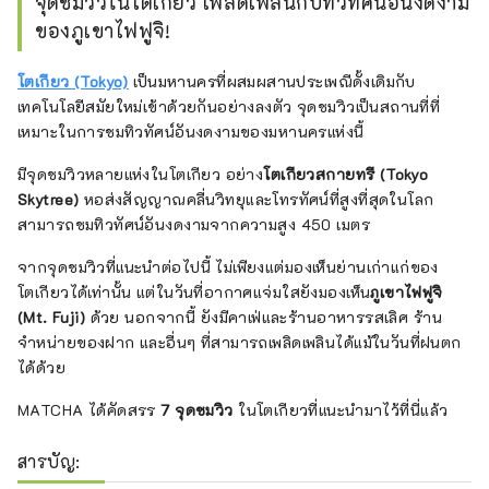
จุดชมวิวในโตเกียว เพลิดเพลินกับทิวทัศน์อันงดงาม
รู้สึกประหลาดใจ
ของภูเขาไฟฟูจิ!
โตเกียว (Tokyo)
เป็นมหานครที่ผสมผสานประเพณีดั้งเดิมกับ
เทคโนโลยีสมัยใหม่เข้าด้วยกันอย่างลงตัว จุดชมวิวเป็นสถานที่ที่
เหมาะในการชมทิวทัศน์อันงดงามของมหานครแห่งนี้
มีจุดชมวิวหลายแห่งในโตเกียว อย่าง
โตเกียวสกายทรี (Tokyo
Skytree)
หอส่งสัญญาณคลื่นวิทยุและโทรทัศน์ที่สูงที่สุดในโลก
สามารถชมทิวทัศน์อันงดงามจากความสูง 450 เมตร
จากจุดชมวิวที่แนะนำต่อไปนี้ ไม่เพียงแต่มองเห็นย่านเก่าแก่ของ
โตเกียวได้เท่านั้น แต่ในวันที่อากาศแจ่มใสยังมองเห็น
ภูเขาไฟฟูจิ
(Mt. Fuji)
ด้วย นอกจากนี้ ยังมีคาเฟ่และร้านอาหารรสเลิศ ร้าน
จำหน่ายของฝาก และอื่นๆ ที่สามารถเพลิดเพลินได้แม้ในวันที่ฝนตก
ได้ด้วย
MATCHA ได้คัดสรร
7 จุดชมวิว
ในโตเกียวที่แนะนำมาไว้ที่นี่แล้ว
สารบัญ: