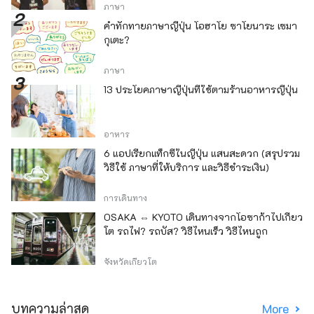
ภาษา
คำทักทายภาษาญี่ปุ่น โอฮาโย ซาโยนาระ เซมา
กุเตะ?
ภาษา
13 ประโยคภาษาญี่ปุ่นที่ใช้ตามร้านอาหารญี่ปุ่น
อาหาร
6 แอปเรียกแท็กซี่ในญี่ปุ่น แสนสะดวก (สรุปรวม
วิธีใช้ ภาษาที่ให้บริการ และวิธีชำระเงิน)
การเดินทาง
OSAKA ⇔ KYOTO เดินทางจากโอซาก้าไปเกียว
โต รถไฟ? รถบัส? วิธีไหนเร็ว วิธีไหนถูก
จังหวัดเกียวโต
บทความล่าสุด
More