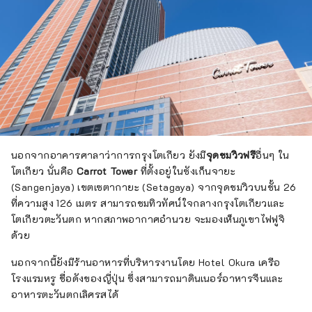
นอกจากอาคารศาลาว่าการกรุงโตเกียว ยังมี
จุดชมวิวฟรี
อื่นๆ ใน
โตเกียว นั่นคือ
Carrot Tower
ที่ตั้งอยู่ในซังเก็นจายะ
(Sangenjaya) เขตเซตากายะ (Setagaya) จากจุดชมวิวบนชั้น 26
ที่ความสูง 126 เมตร สามารถชมทิวทัศน์ใจกลางกรุงโตเกียวและ
โตเกียวตะวันตก หากสภาพอากาศอำนวย จะมองเห็นภูเขาไฟฟูจิ
ด้วย
นอกจากนี้ยังมีร้านอาหารที่บริหารงานโดย Hotel Okura เครือ
โรงแรมหรู ชื่อดังของญี่ปุ่น ซึ่งสามารถมาดินเนอร์อาหารจีนและ
อาหารตะวันตกเลิศรสได้