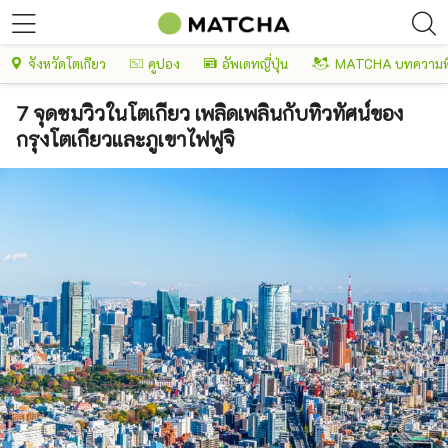
จังหวัดโตเกียว
คูปอง
อัพเดทญี่ปุ่น
MATCHA บทความพ
7 จุดชมวิวในโตเกียว เพลิดเพลินกับทิวทัศน์ของ
กรุงโตเกียวและภูเขาไฟฟูจิ