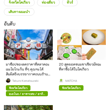
จังหวัดโตเกียว
ท่องเที่ยว
ทัวร์
เส้นทางแนะนำ
อันดับ
มาช็อปของลดราคาที่ตลาดอะ
20 สุดยอดขนมชาเขียวมัทฉะ
เมะโยโกะกัน ที่ๆ คุณจะได้
ที่หาซื้อได้ในโตเกียว
สัมผัสถึงบรรยากาศถนนร้าน
ค้าสมัยก่อน
Takuro Komatsuzaki
MATCHA
จังหวัดโตเกียว
จังหวัดโตเกียว
อุเอโนะ / อาซากุสะ / อากิ
ฮาบาระ