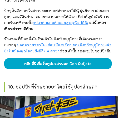
จนถึงเครื่องใช้ไฟฟ้า
ปัจจุบันมีสาขาในต่างประเทศ แต่ห้างดองกี้ที่ญี่ปุ่นมีราคาย่อมเยา
สุดๆ แถมมีสินค้ามากมายหลากหลายให้เลือก ที่สำคัญยังมีบริการ
ยกเว้นภาษีรวมทั้ง
คูปองส่วนลดส่วนลดสูงสุดถึง 15%
แก่นักท่อง
เที่ยวต่างชาติด้วย
ห้างดองกี้เป็นหนึ่งในร้านค้าในจังหวัดฟุกุโอกะที่เดินทางมาง่า
ยมากๆ
นอกจากสาขาในแต่ละเมืองหลักๆ ของจังหวัดฟุกุโอกะแล้ว
ยังในเมืองฟุกุโอกะยังมีถึง 4 สาขา
ด้วย ดังนั้นลองแวะไปชอปปิงกัน
คลิกที่นี่เพื่อรับคูปองส่วนลด Don Quijote
10. ชอปปิงที่ร้านขายยาโดยใช้คูปองส่วนลด