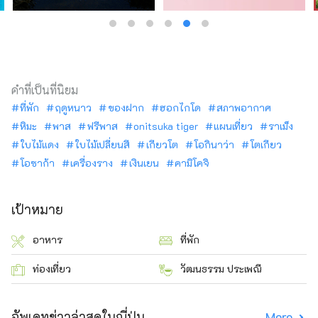
คำที่เป็นที่นิยม
ที่พัก
ฤดูหนาว
ของฝาก
ฮอกไกโด
สภาพอากาศ
หิมะ
พาส
ฟรีพาส
onitsuka tiger
แผนเที่ยว
ราเม็ง
ใบไม้แดง
ใบไม้เปลี่ยนสี
เกียวโต
โอกินาว่า
โตเกียว
โอซาก้า
เครื่องราง
เงินเยน
คามิโคจิ
เป้าหมาย
อาหาร
ที่พัก
ท่องเที่ยว
วัฒนธรรม ประเพณี
อัพเดทข่าวล่าสุดในญี่ปุ่น
More