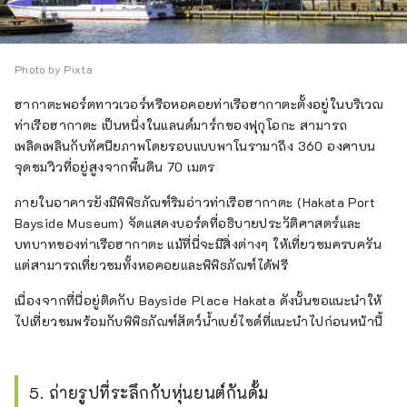
Photo by Pixta
ฮากาตะพอร์ตทาวเวอร์หรือหอคอยท่าเรือฮากาตะตั้งอยู่ในบริเวณ
ท่าเรือฮากาตะ เป็นหนึ่งในแลนด์มาร์กของฟุกุโอกะ สามารถ
เพลิดเพลินกับทัศนียภาพโดยรอบแบบพาโนรามาถึง 360 องศาบน
จุดชมวิวที่อยู่สูงจากพื้นดิน 70 เมตร
ภายในอาคารยังมีพิพิธภัณฑ์ริมอ่าวท่าเรือฮากาตะ (Hakata Port
Bayside Museum) จัดแสดงบอร์ดที่อธิบายประวัติศาสตร์และ
บทบาทของท่าเรือฮากาตะ แม้ที่นี่จะมีสิ่งต่างๆ ให้เที่ยวชมครบครัน
แต่สามารถเที่ยวชมทั้งหอคอยและพิพิธภัณฑ์ได้ฟรี
เนื่องจากที่นี่อยู่ติดกับ Bayside Place Hakata ดังนั้นขอแนะนำให้
ไปเที่ยวชมพร้อมกับพิพิธภัณฑ์สัตว์น้ำเบย์ไซด์ที่แนะนำไปก่อนหน้านี้
5. ถ่ายรูปที่ระลึกกับหุ่นยนต์กันดั้ม