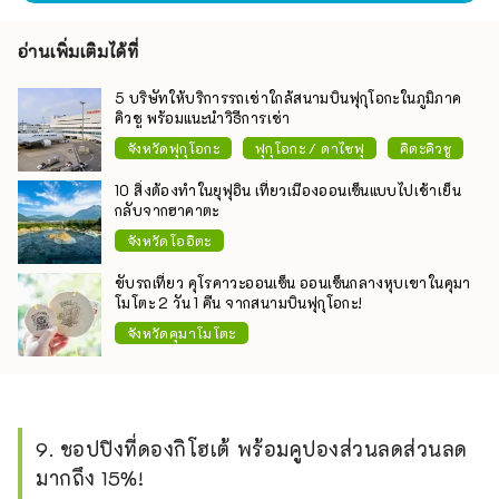
อ่านเพิ่มเติมได้ที่
5 บริษัทให้บริการรถเช่าใกล้สนามบินฟุกุโอกะในภูมิภาค
คิวชู พร้อมแนะนำวิธีการเช่า
จังหวัดฟุกุโอกะ
ฟุกุโอกะ / ดาไซฟุ
คิตะคิวชู
10 สิ่งต้องทำในยุฟุอิน เที่ยวเมืองออนเซ็นแบบไปเช้าเย็น
กลับจากฮาคาตะ
จังหวัดโออิตะ
ขับรถเที่ยว คุโรคาวะออนเซ็น ออนเซ็นกลางหุบเขาในคุมา
โมโตะ 2 วัน 1 คืน จากสนามบินฟุกุโอกะ!
จังหวัดคุมาโมโตะ
9. ชอปปิงที่ดองกิโฮเต้ พร้อมคูปองส่วนลดส่วนลด
มากถึง 15%!