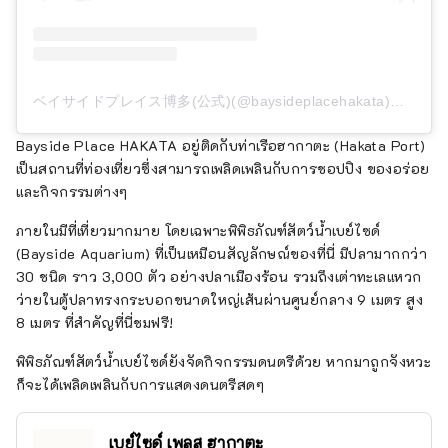
ベイサイドプレイス博多(公式)(@baysideplacehakata)がシェアした投稿
Bayside Place HAKATA อยู่ติดกับท่าเรือฮากาตะ (Hakata Port)
เป็นสถานที่ท่องเที่ยวซึ่งสามารถเพลิดเพลินกับการชอปปิง ของอร่อย
และกิจกรรมต่างๆ
ภายในมีที่เที่ยวมากมาย โดยเฉพาะพิพิธภัณฑ์สัตว์น้ำเบย์ไซด์
(Bayside Aquarium) ที่เป็นเหมือนสัญลักษณ์ของที่นี่ มีปลามากกว่า
30 ชนิด ราว 3,000 ตัว อย่างปลาเมืองร้อน รวมถึงเต่าทะเลแหวก
ว่ายในตู้ปลาทรงกระบอกขนาดใหญ่เส้นผ่านศูนย์กลาง 9 เมตร สูง
8 เมตร ที่สำคัญที่นี่ชมฟรี!
พิพิธภัณฑ์สัตว์น้ำเบย์ไซด์ยังจัดกิจกรรมดนตรีด้วย หากมาถูกจังหวะ
ก็จะได้เพลิดเพลินกับการแสดงดนตรีสดๆ
เบย์ไซด์ เพลส ฮากาตะ