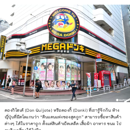
ดองกิโฮเต้ (Don Quijote) หรือดองกี้ (Donki) ที่เรารู้จักกัน ห้าง
ญี่ปุ่นที่มีสโลแกนว่า “ดินแดนแห่งของสุดถูก” สามารถซื้อหาสินค้า
ต่างๆ ได้ในราคาถูก ตั้งแต่สินค้าเบ็ดเตล็ด เสื้อผ้า อาหาร ขนม ไป