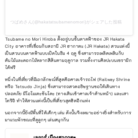
つばめさん(@hakatatsubamenomori)がシェアした投稿
Tsubame no Mori Hiroba ตั้งอยู่บนชั้นดาดฟ้าของ JR Hakata
City อาคารที่เชื่อมกับสถานี JR ฮากาตะ (JR Hakata) สวนแห่งนี้
เป็นสวนบนดาดฟ้าแบบเปิดในธีม 4 ฤดู ซึ่งสามารถเพลิดเพลินกับ
ต้นไม้และดอกไม้หลากสีสันตามฤดูกาล รวมทั้งงานศิลปะบนเซรามิก
ได้ฟรี
หนึ่งในที่เที่ยวที่มีเอกลักษณ์ที่สุดคือศาลเจ้ารถไฟ (Railway Shrine
หรือ Tetsudo Jinja) ซึ่งสามารถสวดอธิษฐานขอให้เดินทาง
ปลอดภัย มีโอโมเตะซันโดะ (ทางเดินเข้าศาลเจ้าด้านหน้า) และเสา
โทริอิ ทำให้สวนแห่งนี้เป็นที่เที่ยวสุดฮิตอีกแห่ง
นอกจากนี้ยังมีพื้นที่ให้เด็กๆ เล่น ดังนั้นจึงเหมาะอย่างยิ่งสำหรับการ
มาแวะพักขณะที่ดูลูกๆ เล่นสนุกกัน
เจอาร์ เมืองฮากาตะ