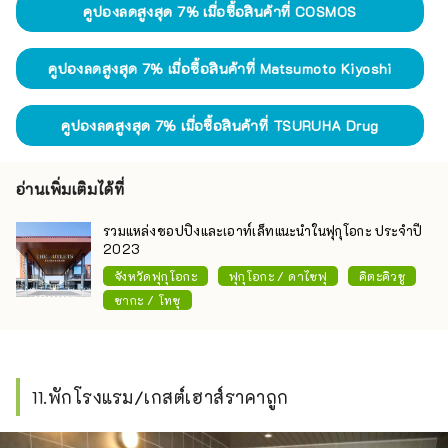
คูปองลดสูงสุด 7% เมื่อซื้อสินค้าที่ COSMOS
คูปองลดสูงสุด 7% เมื่อซื้อสินค้าที่ Matsumoto Kiyoshi
คูปองลดสูงสุด 7% เมื่อซื้อสินค้าที่ TSURUHA Drug
อ่านเพิ่มเติมได้ที่
รวมแหล่งชอปปิงและเอาท์เล็ทแนะนำในฟุกุโอกะ ประจำปี
2023
จังหวัดฟุกุโอกะ
ฟุกุโอกะ / ดาไซฟุ
คิตะคิวชู
ซากะ / โทซุ
11.พักโรงแรม/เกสต์เฮาส์ราคาถูก