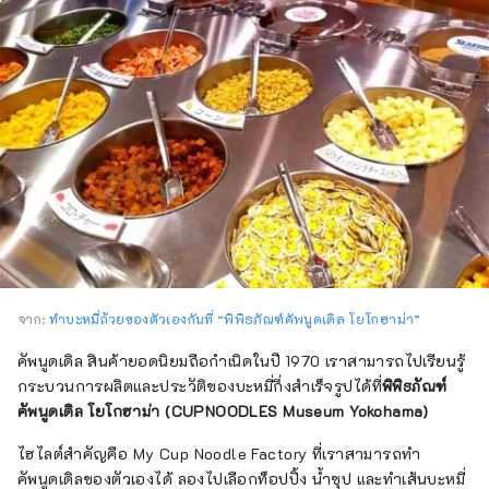
จาก:
ทำบะหมี่ถ้วยของตัวเองกันที่ “พิพิธภัณฑ์คัพนูดเดิล โยโกฮาม่า”
คัพนูดเดิล สินค้ายอดนิยมถือกำเนิดในปี 1970 เราสามารถไปเรียนรู้
กระบวนการผลิตและประวัติของบะหมี่กึ่งสำเร็จรูปได้ที่
พิพิธภัณฑ์
คัพนูดเดิล โยโกฮาม่า (CUPNOODLES Museum Yokohama)
ไฮไลต์สำคัญคือ My Cup Noodle Factory ที่เราสามารถทำ
คัพนูดเดิลของตัวเองได้ ลองไปเลือกท็อปปิ้ง น้ำซุป และทำเส้นบะหมี่