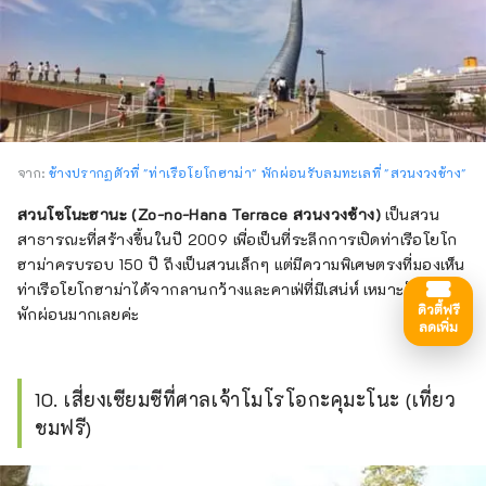
จาก:
ช้างปรากฏตัวที่ "ท่าเรือโยโกฮาม่า" พักผ่อนรับลมทะเลที่ "สวนงวงช้าง"
สวนโซโนะฮานะ (Zo-no-Hana Terrace สวนงวงช้าง)
เป็นสวน
สาธารณะที่สร้างขึ้นในปี 2009 เพื่อเป็นที่ระลึกการเปิดท่าเรือโยโก
ฮาม่าครบรอบ 150 ปี ถึงเป็นสวนเล็กๆ แต่มีความพิเศษตรงที่มองเห็น
ท่าเรือโยโกฮาม่าได้จากลานกว้างและคาเฟ่ที่มีเสน่ห์ เหมาะกับการ
ดิวตี้ฟรี
พักผ่อนมากเลยค่ะ
ลดเพิ่ม
10. เสี่ยงเซียมซีที่ศาลเจ้าโมโรโอกะคุมะโนะ (เที่ยว
ชมฟรี)