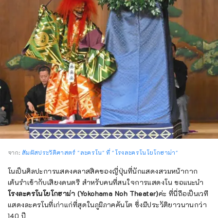
จาก:
สัมผัสประวัติศาสตร์ "ละครโน" ที่ "โรงละครโนโยโกฮาม่า"
โนเป็นศิลปะการแสดงคลาสสิคของญี่ปุ่นที่นักแสดงสวมหน้ากาก
เต้นรำเข้ากับเสียงดนตรี สำหรับคนที่สนใจการแสดงโน ขอแนะนำ
โรงละครโนโยโกฮาม่า (Yokohama Noh Theater)
ค่ะ ที่นี่ถือเป็นเวที
แสดงละครโนที่เก่าแก่ที่สุดในภูมิภาคคันโต ซึ่งมีประวัติยาวนานกว่า
140 ปี