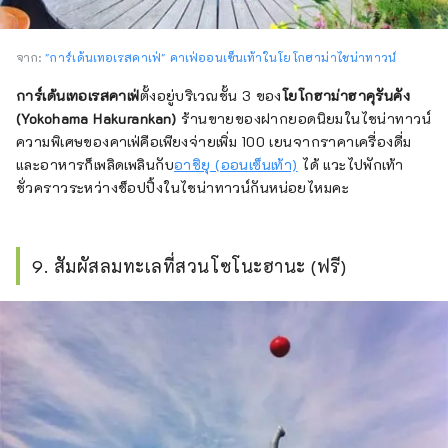
จาก:
"การ์เด้นเทอเรสคาเฟ่" คาเฟ่ออนเซ็นเท้าในโยโกฮาม่าไชน่าทาวน์
การ์เด้นเทอเรสคาเฟ่
ตั้งอยู่บริเวณชั้น 3 ของ
โยโกฮาม่าฮาคุรันคัง
(Yokohama Hakurankan)
ร้านขายของฝากยอดนิยมในไชน่าทาวน์
ความพิเศษของคาเฟ่คือเพียงจ่ายเพิ่ม 100 เยนจากราคาเครื่องดื่ม
และอาหารก็เพลิดเพลินกับ
อาชิยุ (ออนเซ็นเท้า)
ได้ แวะไปพักเท้า
ชั่วคราวระหว่างช็อปปิ้งในไชน่าทาวน์กันหน่อยไหมคะ
9. สัมผัสลมทะเลที่สวนโซโนะฮานะ (ฟรี)