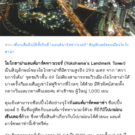
จาก:
เที่ยวเต็มอิ่มได้ทั้งวันที่ “แลนด์มาร์คทาวเวอร์” สัญลักษณ์ของเมืองโยโก
ฮาม่า
โยโกฮาม่าแลนด์มาร์คทาวเวอร์ (Yokohama's Landmark Tower)
เป็นสัญลักษณ์ของโยโกฮาม่าที่มีความสูงถึง 296 เมตร จาก "สกา
ยการ์เด้น" จุดชมวิวชั้น 69 ไม่เพียงสามารถชมวิวเมืองโยโกฮาม่าได้
บางครั้งก็มองเห็นภูเขาไฟฟูจิจากที่ไกลๆ ได้ด้วย มีทิวทัศน์สวยทั้ง
กลางวันและกลางคืนเลยค่ะ ค่าเข้าชม ผู้ใหญ่ 1,000 เยน
คุณยังสามารถช็อปปิ้งได้อย่างจุใจที่
แลนด์มาร์คพลาซ่า
ช็อปปิ้ง
มอลล์ 5 ชั้นที่อยู่ติดกับแลนด์มาร์คทาวเวอร์ด้วย ที่นี่ก็มี
โปเกม่อน
เซ็นเตอร์
ด้วย ซึ่งหาซื้อสินค้าเกี่ยวกับโปเกม่อนได้ด้วยนะ แลนด์
มาร์คพลาซ่านี้เข้าฟรีค่ะ