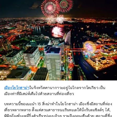
เมืองโยโกฮาม่า
ในจังหวัดคานากาวะอยู่ไม่ไกลจากโตเกียว เป็น
เมืองท่าที่มีเสน่ห์เต็มไปด้วยสถานที่ท่องเที่ยว
บทความนี้ขอแนะนำ 15 สิ่งน่าทำในโยโกฮาม่า เมืองซึ่งมีสถานที่ท่อง
เที่ยวหลากหลาย ตั้งแต่สวนสาธารณะริมทะเลให้นั่งรับลมชิลล์ๆ ได้,
พิพิธภัณฑ์บะหมี่กึ่งสำเร็จรูปแบบถ้วย รวมถึงออนเซ็นด้วย สถานที่ซึ่ง