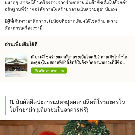
ยมากๆ เราจะได้ "เครื่องรางจากร้ายกลายเป็นดี" ซึ่งเต็มไปด้วยคำ
อธิษฐานที่ว่า "ขอให้ความโชคร้ายกลายเป็นความสุข" นั่นเอง
มีผู้ที่เดินทางมาสักการะไม่น้อยที่อยากเสี่ยงได้โชคร้าย เพราะ
ต้องการเครื่องรางนี้
อ่านเพิ่มเติมได้ที่
เสี่ยงได้โชคร้ายแต่กลับกลายเป็นโชคดี!? ศาลเจ้าโมโรโอ
กะคุมะโนะ สถานที่ศักดิ์สิทธิ์ในจังหวัดคานากาวะที่มีชื่อ
เสียงเรื่องเซียมซีประหลาด
จังหวัดคานากาวะ
11. สัมผัสศิลปะการแสดงสุดคลาสสิคที่โรงละครโน
โยโกฮาม่า (เที่ยวชมในอาคารฟรี)