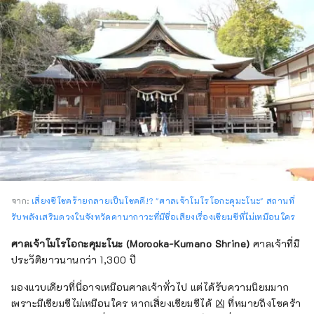
จาก:
เสี่ยงซีโชคร้ายกลายเป็นโชคดี!? "ศาลเจ้าโมโรโอกะคุมะโนะ" สถานที่
รับพลังเสริมดวงในจังหวัดคานากาวะที่มีชื่อเสียงเรื่องเซียมซีที่ไม่เหมือนใคร
ศาลเจ้าโมโรโอกะคุมะโนะ (Morooka-Kumano Shrine)
ศาลเจ้าที่มี
ประวัติยาวนานกว่า 1,300 ปี
มองแวบเดียวที่นี่อาจเหมือนศาลเจ้าทั่วไป แต่ได้รับความนิยมมาก
เพราะมีเซียมซีไม่เหมือนใคร หากเสี่ยงเซียมซีได้ 凶 ที่หมายถึงโชคร้า