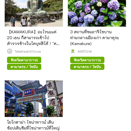
【KAMAKURA】อะไรนะแค่
3 สถานที่ชมอาจิไซบาน
20 เยน ก็สามารถเข้าไป
ท่ามกลางเมืองเก่า คามาคุระ
สำรวจข้างในไดบุทสึได้！"คา
(Kamakura)
มาคุระไดบุทสึ" คืออะไร？
TakahashiChuya
MATCHA
จังหวัดคานากาวะ
จังหวัดคานากาวะ
คามาคุระ / โชนัน
คามาคุระ / โชนัน
โยโกฮาม่า ไชน่าทาวน์ เดิน
ช้อปเดินชิมที่ไชน่าทาวน์ที่ใหญ่