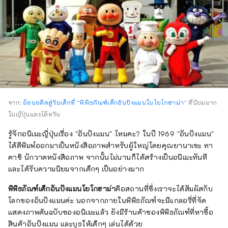
จาก:
ย้อนอดีตสู่วัยเด็กที่ "พิพิธภัณฑ์เด็กอันปังแมนในโยโกฮาม่า"
ที่นิยมมาก
ในญี่ปุ่นและไต้หวัน
รู้จักอนิเมะญี่ปุ่นเรื่อง "อันปังแมน" ไหมคะ? ในปี 1969 "อันปังแมน"
ได้ตีพิมพ์ออกมาเป็นหนังสือภาพสำหรับผู้ใหญ่โดยคุณยานาเซะ ทา
คาชิ นักวาดหนังสือภาพ จากนั้นไม่นานก็ได้สร้างเป็นอนิเมะทันที
และได้รับความนิยมจากเด็กๆ เป็นอย่างมาก
พิพิธภัณฑ์เด็กอันปังแมนโยโกฮาม่า
คือสถานที่ซึ่งเราจะได้สัมผัสกับ
โลกของอันปังแมนค่ะ นอกจากภายในพิพิธภัณฑ์จะมีแกลอรี่ที่จัด
แสดงภาพต้นฉบับของอนิเมะแล้ว ยังมีร้านค้าของพิพิธภัณฑ์ที่หาซื้อ
สินค้าอันปังแมน และบูธให้เด็กๆ เล่นได้ด้วย