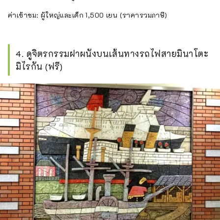
ค่าเข้าชม: ผู้ใหญ่และเด็ก 1,500 เยน (ราคารวมภาษี)
4. ดูจิตรกรรมฝาผนังบนเส้นทางรถไฟสายมินาโตะ
มิไรกัน (ฟรี)