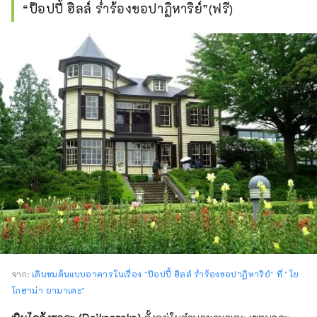
“ป๊อปปี้ ฮิลล์ ร่ำร้องขอปาฏิหาริย์”(ฟรี)
จาก:
เดินชมต้นแบบอาคารในเรื่อง "ป๊อปปี้ ฮิลล์ ร่ำร้องขอปาฏิหาริย์" ที่ "โย
โกฮาม่า ยามาเตะ"