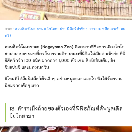
จาก:
"สวนสัตว์โนเกยามะ โยโกฮาม่า" มีสัตว์น่ารักๆ กว่า100 ชนิด ค่าเข้าชม
ฟรี!
สวนสัตว์โนเกยามะ (Nogeyama Zoo)
คือสถานที่ซึ่งชาวเมืองโยโก
ฮาม่ามากมายมาเที่ยวกัน ความดีงามของที่นี่คือไม่เสียค่าเข้าค่ะ ที่นี่
มีสัตว์กว่า 100 ชนิด มากกว่า 1,000 ตัว เช่น สิงโตอินเดีย, ลิง
ชิมแปนซี และนกเพนกวิน
มีโซนที่ได้สัมผัสสัตว์ตัวเล็กๆ อย่างหนูตะเภาและไก่ ซึ่งได้รับความ
นิยมจากเด็กๆ มาก
13. ทำราเม็งถ้วยของตัวเองที่พิพิธภัณฑ์คัพนูดเดิล
โยโกฮาม่า