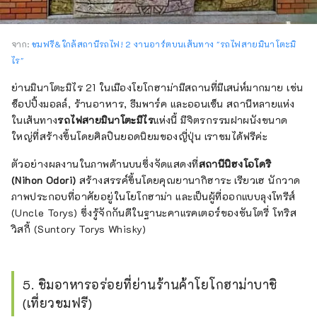
จาก:
ชมฟรี&ใกล้สถานีรถไฟ! 2 งานอาร์ตบนเส้นทาง "รถไฟสายมินาโตะมิ
ไร"
ย่านมินาโตะมิไร 21 ในเมืองโยโกฮาม่ามีสถานที่มีเสน่ห์มากมาย เช่น
ช็อปปิ้งมอลล์, ร้านอาหาร, ธีมพาร์ค และออนเซ็น สถานีหลายแห่ง
ในเส้นทาง
รถไฟสายมินาโตะมีไร
แห่งนี้ มีจิตรกรรมฝาผนังขนาด
ใหญ่ที่สร้างขึ้นโดยศิลปินยอดนิยมของญี่ปุ่น เราชมได้ฟรีค่ะ
ตัวอย่างผลงานในภาพด้านบนซึ่งจัดแสดงที่
สถานีนิฮงโอโดริ
(Nihon Odori)
สร้างสรรค์ขึ้นโดยคุณยานากิฮาระ เรียวเฮ นักวาด
ภาพประกอบที่อาศัยอยู่ในโยโกฮาม่า และเป็นผู้ที่ออกแบบลุงโทรีส์
(Uncle Torys) ซึ่งรู้จักกันดีในฐานะคาแรคเตอร์ของซันโตรี่ โทริส
วิสกี้ (Suntory Torys Whisky)
5. ชิมอาหารอร่อยที่ย่านร้านค้าโยโกฮาม่าบาชิ
(เที่ยวชมฟรี)