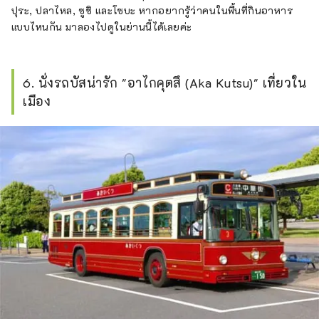
ปุระ, ปลาไหล, ซูชิ และโซบะ หากอยากรู้ว่าคนในพื้นที่กินอาหาร
แบบไหนกัน มาลองไปดูในย่านนี้ได้เลยค่ะ
6. นั่งรถบัสน่ารัก "อาไกคุตสึ (Aka Kutsu)" เที่ยวใน
เมือง