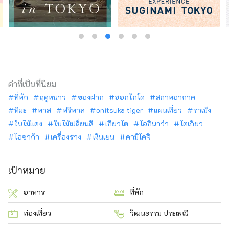
คำที่เป็นที่นิยม
ที่พัก
ฤดูหนาว
ของฝาก
ฮอกไกโด
สภาพอากาศ
หิมะ
พาส
ฟรีพาส
onitsuka tiger
แผนเที่ยว
ราเม็ง
ใบไม้แดง
ใบไม้เปลี่ยนสี
เกียวโต
โอกินาว่า
โตเกียว
โอซาก้า
เครื่องราง
เงินเยน
คามิโคจิ
เป้าหมาย
อาหาร
ที่พัก
ท่องเที่ยว
วัฒนธรรม ประเพณี