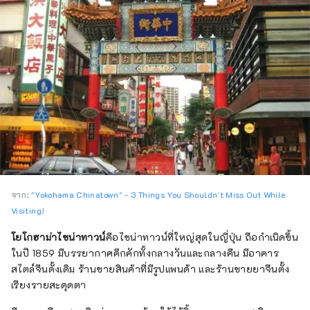
จาก:
"Yokohama Chinatown" - 3 Things You Shouldn't Miss Out While
Visiting!
โยโกฮาม่าไชน่าทาวน์
คือไชน่าทาวน์ที่ใหญ่สุดในญี่ปุ่น ถือกำเนิดขึ้น
ในปี 1859 มีบรรยากาศคึกคักทั้งกลางวันและกลางคืน มีอาคาร
สไตล์จีนดั้งเดิม ร้านขายสินค้าที่มีรูปแพนด้า และร้านขายยาจีนตั้ง
เรียงรายสะดุดตา