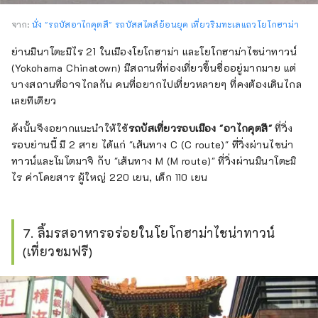
จาก:
นั่ง "รถบัสอาไกคุตสึ" รถบัสสไตล์ย้อนยุค เที่ยวริมทะเลแถวโยโกฮาม่า
ย่านมินาโตะมิไร 21 ในเมืองโยโกฮาม่า และโยโกฮาม่าไชน่าทาวน์
(Yokohama Chinatown) มีสถานที่ท่องเที่ยวขึ้นชื่ออยู่มากมาย แต่
บางสถานที่อาจไกลกัน คนที่อยากไปเที่ยวหลายๆ ที่คงต้องเดินไกล
เลยทีเดียว
ดังนั้นจึงอยากแนะนำให้ใช้
รถบัสเที่ยวรอบเมือง "อาไกคุตสึ"
ที่วิ่ง
รอบย่านนี้ มี 2 สาย ได้แก่ "เส้นทาง C (C route)" ที่วิ่งผ่านไชน่า
ทาวน์และโมโตมาจิ กับ "เส้นทาง M (M route)" ที่วิ่งผ่านมินาโตะมิ
ไร ค่าโดยสาร ผู้ใหญ่ 220 เยน, เด็ก 110 เยน
7. ลิ้มรสอาหารอร่อยในโยโกฮาม่าไชน่าทาวน์
(เที่ยวชมฟรี)