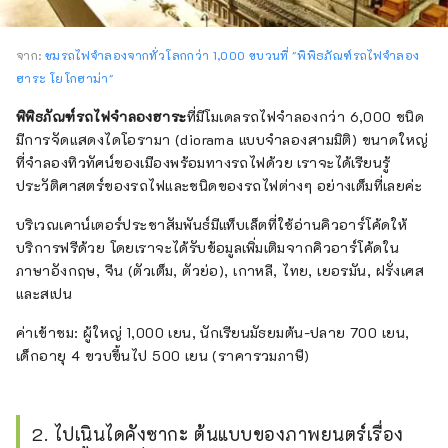
จาก:
ชมรถไฟจำลองจากทั่วโลกกว่า 1,000 ขบวนที่ "พิพิธภัณฑ์รถไฟจำลอง
ฮาระ โยโกฮาม่า"
พิพิธภัณฑ์รถไฟจำลองฮาระ
ที่มีโมเดลรถไฟจำลองกว่า 6,000 ชนิด
มีการจัดแสดงไดโอรามา (diorama แบบจำลองสามมิติ) ขนาดใหญ่
ที่จำลองทิวทัศน์ของเมืองพร้อมทางรถไฟด้วย เราจะได้เรียนรู้
ประวัติศาสตร์ของรถไฟและชนิดของรถไฟต่างๆ อย่างเต็มที่เลยค่ะ
บริเวณเคาน์เตอร์ประชาสัมพันธ์มีแท็บเล็ตที่ใช้อ่านคิวอาร์โค้ดให้
บริการฟรีด้วย โดยเราจะได้รับข้อมูลเพิ่มเติมจากคิวอาร์โค้ดใน
ภาษาอังกฤษ, จีน (ตัวเต็ม, ตัวย่อ), เกาหลี, ไทย, เยอรมัน, ฝรั่งเศส
และสเปน
ค่าเข้าชม: ผู้ใหญ่ 1,000 เยน, นักเรียนมัธยมต้น-ปลาย 700 เยน,
เด็กอายุ 4 ขวบขึ้นไป 500 เยน (ราคารวมภาษี)
2. ไปเนินไดคังซากะ ต้นแบบของภาพยนตร์เรื่อง