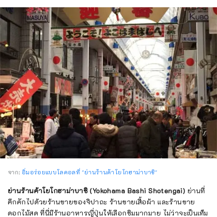
จาก:
อิ่มอร่อยแบบโลคอลที่ "ย่านร้านค้าโยโกฮาม่าบาชิ"
ย่านร้านค้าโยโกฮาม่าบาชิ (Yokohama Bashi Shotengai)
ย่านที่
คึกคักไปด้วยร้านขายของจิปาถะ ร้านขายเสื้อผ้า และร้านขาย
ดอกไม้สด ที่นี่มีร้านอาหารญี่ปุ่นให้เลือกชิมมากมาย ไม่ว่าจะเป็นเท็ม