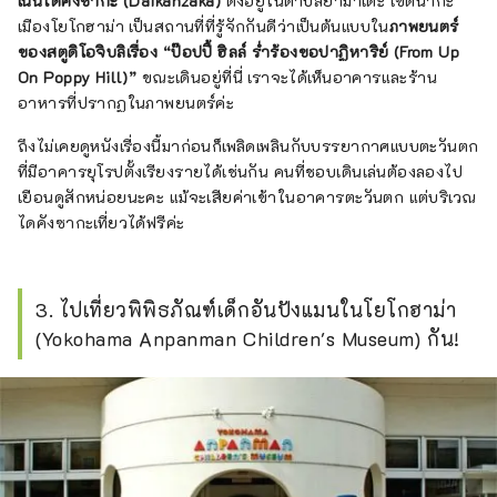
เนินไดคังซากะ (Daikanzaka)
ตั้งอยู่ในตำบลยามาเตะ เขตนากะ
เมืองโยโกฮาม่า เป็นสถานที่ที่รู้จักกันดีว่าเป็นต้นแบบใน
ภาพยนตร์
ของสตูดิโอจิบลิเรื่อง “ป๊อปปี้ ฮิลล์ ร่ำร้องขอปาฏิหาริย์ (From Up
On Poppy Hill)”
ขณะเดินอยู่ที่นี่ เราจะได้เห็นอาคารและร้าน
อาหารที่ปรากฏในภาพยนตร์ค่ะ
ถึงไม่เคยดูหนังเรื่องนี้มาก่อนก็เพลิดเพลินกับบรรยากาศแบบตะวันตก
ที่มีอาคารยุโรปตั้งเรียงรายได้เช่นกัน คนที่ชอบเดินเล่นต้องลองไป
เยือนดูสักหน่อยนะคะ แม้จะเสียค่าเข้าในอาคารตะวันตก แต่บริเวณ
ไดคังซากะเที่ยวได้ฟรีค่ะ
3. ไปเที่ยวพิพิธภัณฑ์เด็กอันปังแมนในโยโกฮาม่า
(Yokohama Anpanman Children's Museum) กัน!