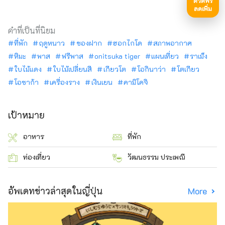
ดิวตี้ฟรี
ลดเพิ่ม
คำที่เป็นที่นิยม
ที่พัก
ฤดูหนาว
ของฝาก
ฮอกไกโด
สภาพอากาศ
หิมะ
พาส
ฟรีพาส
onitsuka tiger
แผนเที่ยว
ราเม็ง
ใบไม้แดง
ใบไม้เปลี่ยนสี
เกียวโต
โอกินาว่า
โตเกียว
โอซาก้า
เครื่องราง
เงินเยน
คามิโคจิ
เป้าหมาย
อาหาร
ที่พัก
ท่องเที่ยว
วัฒนธรรม ประเพณี
อัพเดทข่าวล่าสุดในญี่ปุ่น
More