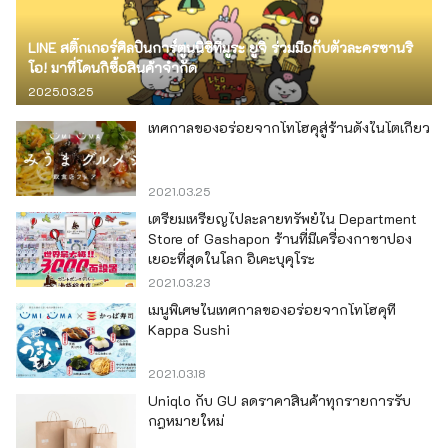
LINE สติ๊กเกอร์ศิลปินการ์ตูนนิชิทีมูระ ยูจิ ร่วมมือกับตัวละครซานริ
โอ! มาที่โดนกิซื้อสินค้าจำกัด
2025.03.25
เทศกาลของอร่อยจากโทโฮคุสู่ร้านดังในโตเกียว
2021.03.25
เตรียมเหรียญไปละลายทรัพย์ใน Department
Store of Gashapon ร้านที่มีเครื่องกาชาปอง
เยอะที่สุดในโลก อิเคะบุคุโระ
2021.03.23
เมนูพิเศษในเทศกาลของอร่อยจากโทโฮคุที่
Kappa Sushi
2021.03.18
Uniqlo กับ GU ลดราคาสินค้าทุกรายการรับ
กฎหมายใหม่