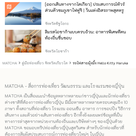
[ออกเดินทางจากโตเกียว] ประสบการณ์ทัวร์
ส่วนตัวชมภูเขาไฟฟูจิ | วันแห่งอิสรภาพสุดหรู
จังหวัดชิซูโอกะ
ลิ้มรสโอซาก้าแบบครบถ้วน: อาหารพิเศษที่คน
ท้องถิ่นชื่นชอบ
จังหวัดโอซาก้า
MATCHA
คู่มือท่องเที่ยว จังหวัดเกียวโต
รถไฟสายมุ้งมิ้ง Hello Kitty Haruka
MATCHA - สื่อการท่องเที่ยว วัฒนธรรม และโรงแรมของญี่ปุ่น
MATCHA เป็นสื่อแนะนำข้อมูลหลากหลายแก่ชาวญี่ปุ่นและนักท่องเที่ยว
ต่างชาติที่ต้องการท่องเที่ยวญี่ปุ่น มีเนื้อหาหลากหลายครอบคลุมถึง 10
ภาษา ทั้งสถานที่ท่องเที่ยว โรงแรม ออนเซ็น อาหาร การชอปปิง วิธีการ
เดินทาง และตัวอย่างเส้นทางท่องเที่ยว อีกทั้งยังเผยแพร่ข้อมูลที่เป็น
ทางการล่าสุดจากหน่วยงานท้องถิ่นและบริษัทต่างๆ ของญี่ปุ่นด้วย
MATCHA ขอมอบทริปท่องเที่ยวญี่ปุ่นสุดวิเศษ สำหรับนักท่องเที่ยวที่
ต้องการสัมผัสประสบการณ์การท่องเที่ยวใหม่ๆ ในญี่ปุ่น