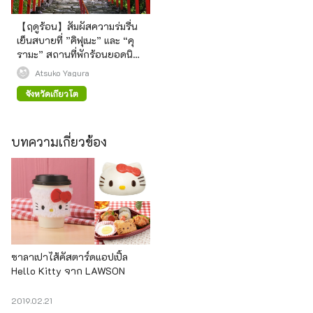
【ฤดูร้อน】สัมผัสความร่มรื่น
เย็นสบายที่ ”คิฟุเนะ” และ “คุ
รามะ” สถานที่พักร้อนยอดนิยม
ของเกียวโต
Atsuko Yagura
จังหวัดเกียวโต
บทความเกี่ยวข้อง
ซาลาเปาไส้คัสตาร์ดแอปเปิ้ล
Hello Kitty จาก LAWSON
2019.02.21