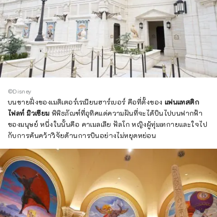
©Disney
บนชายฝั่งของเมดิเตอร์เรเนียนฮาร์เบอร์ คือที่ตั้งของ
แฟนแทสติก
ไฟลท์ มิวเซียม
พิพิธภัณฑ์ที่อุทิศแด่ความฝันที่จะได้บินไปบนฟากฟ้า
ของมนุษย์ หนึ่งในนั้นคือ คาเมลเลีย ฟัลโก หญิงผู้ทุ่มเทกายและใจไป
กับการค้นคว้าวิจัยด้านการบินอย่างไม่หยุดหย่อน