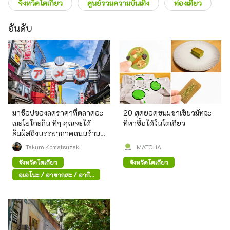
จังหวัดโตเกียว
ศูนย์รวมความบันเทิง
ท่องเที่ยว
อันดับ
มาช็อปของลดราคาที่ตลาดอะ
20 สุดยอดขนมชาเขียวมัทฉะ
เมะโยโกะกัน ที่ๆ คุณจะได้
ที่หาซื้อได้ในโตเกียว
สัมผัสถึงบรรยากาศถนนร้าน
ค้าสมัยก่อน
Takuro Komatsuzaki
MATCHA
จังหวัดโตเกียว
จังหวัดโตเกียว
อุเอโนะ / อาซากุสะ / อากิ
ฮาบาระ