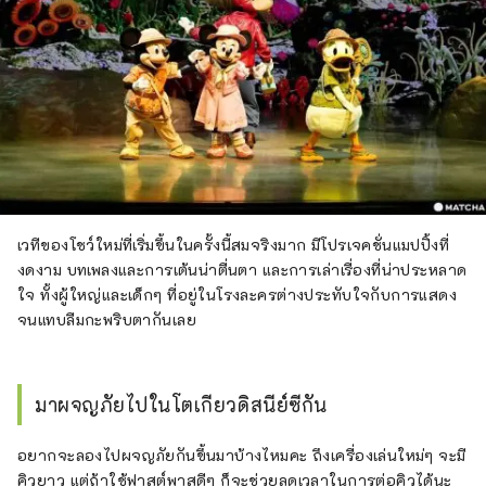
เวทีของโชว์ใหม่ที่เริ่มขึ้นในครั้งนี้สมจริงมาก มีโปรเจคชั่นแมปปิ้งที่
งดงาม บทเพลงและการเต้นน่าตื่นตา และการเล่าเรื่องที่น่าประหลาด
ใจ ทั้งผู้ใหญ่และเด็กๆ ที่อยู่ในโรงละครต่างประทับใจกับการแสดง
จนแทบลืมกะพริบตากันเลย
มาผจญภัยไปในโตเกียวดิสนีย์ซีกัน
อยากจะลองไปผจญภัยกันขึ้นมาบ้างไหมคะ ถึงเครื่องเล่นใหม่ๆ จะมี
คิวยาว แต่ถ้าใช้ฟาสต์พาสดีๆ ก็จะช่วยลดเวลาในการต่อคิวได้นะ