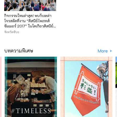
กิจกรรมใหมล่าสุด! พบกับเหล่า
โจรสลัดที่งาน “ดิสนีย์ไพเรทส์
ซัมเมอร์ 2017” ในโตเกียวดิสนีย์
ซี!
จังหวัดชิบะ
บทความพิเศษ
More