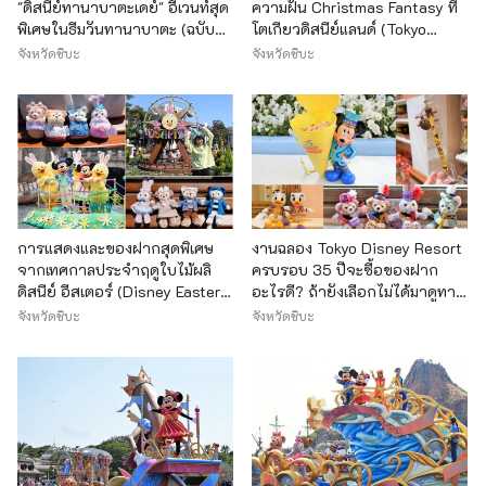
"ดิสนีย์ทานาบาตะเดย์" อีเวนท์สุด
ความฝัน Christmas Fantasy ที่
พิเศษในธีมวันทานาบาตะ (ฉบับปี
โตเกียวดิสนีย์แลนด์ (Tokyo
2019)
Disneyland)
จังหวัดชิบะ
จังหวัดชิบะ
การแสดงและของฝากสุดพิเศษ
งานฉลอง Tokyo Disney Resort
จากเทศกาลประจำฤดูใบไม้ผลิ
ครบรอบ 35 ปีจะซื้อของฝาก
ดิสนีย์ อีสเตอร์ (Disney Easter)
อะไรดี? ถ้ายังเลือกไม่ได้มาดูทาง
ปี 2018
นี้ด่วน!
จังหวัดชิบะ
จังหวัดชิบะ