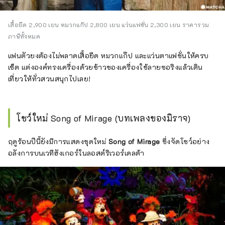
เสื้อยืด 2,900 เยน หมวกแก๊ป 2,800 เยน แว่นแฟชั่น 2,300 เยน ราคารวม
ภาษีทั้งหมด
แฟนตัวยงต้องไม่พลาดเสื้อยืด หมวกแก๊ป และแว่นตาแฟชั่นให้ครบ
เซ็ต แต่งองค์ทรงเครื่องด้วยข้าวของเครื่องใช้ลายซอริงแล้วเดิน
เที่ยวให้ทั่วสวนสนุกไปเลย!
โชว์ใหม่ Song of Mirage (บทเพลงของมิราจ)
ฤดูร้อนปีนี้ยังมีการแสดงชุดใหม่
Song of Mirage
ซึ่งจัดโชว์อย่าง
อลังการบนเวทีฮังเกอร์ในลอสต์ริเวอร์เดลต้า