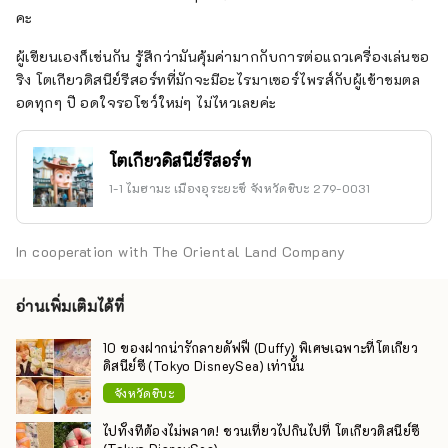
คะ
ผู้เขียนเองก็เช่นกัน รู้สึกว่ามันคุ้มค่ามากกับการต่อแถวเครื่องเล่นซอ
ริง โตเกียวดิสนีย์รีสอร์ทที่มักจะมีอะไรมาเซอร์ไพรส์กับผู้เข้าชมตล
อดทุกๆ ปี อดใจรอโชว์ใหม่ๆ ไม่ไหวเลยค่ะ
โตเกียวดิสนีย์รีสอร์ท
1-1 ไมฮามะ เมืองอุระยะซึ จังหวัดชิบะ 279-0031
In cooperation with The Oriental Land Company
อ่านเพิ่มเติมได้ที่
10 ของฝากน่ารักลายดัฟฟี่ (Duffy) พิเศษเฉพาะที่โตเกียว
ดิสนีย์ซี (Tokyo DisneySea) เท่านั้น
จังหวัดชิบะ
ไปทั้งทีต้องไม่พลาด! ชวนเที่ยวไปกินไปที่ โตเกียวดิสนีย์ซี