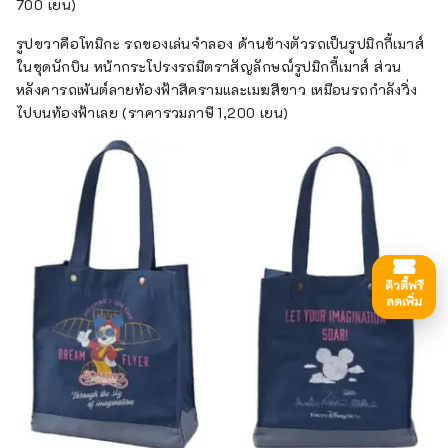
700 เยน)
รูปขวาคือโทมิกะ รถของเล่นจำลอง ด้านข้างตัวรถเป็นรูปมิกกี้เมาส์
ในชุดนักบิน หน้ากระโปรงรถมีตราสัญลักษณ์รูปมิกกี้เมาส์ ส่วน
หลังคารถเพ้นต์ลายท้องฟ้าสีครามและเมฆสีขาว เหมือนรถกำลังวิ่ง
ไปบนท้องฟ้าเลย (ราคารวมภาษี 1,200 เยน)
ดิวตี้ฟรี
ลดเพิ่ม