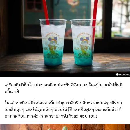
เครื่องดื่มสีฟ้าไล่ไปขาวเหมือนท้องฟ้าที่มีเมฆ มาในแก้วลายกัปตันมิ
กกี้เมาส์
ในแก้วจะมีเยลลี่รสเลมอนกับไข่มุกรสลิ้นจี่ กลิ่นหอมแบบฟรุตตี้จาก
เยลลี่หนุบๆ และไข่มุกหนับๆ ช่วยให้รู้สึกสดชื่นสุดๆ เหมาะกับช่วงที่
อากาศร้อนมากค่ะ (ราคารวมภาษีแก้วละ 450 เยน)