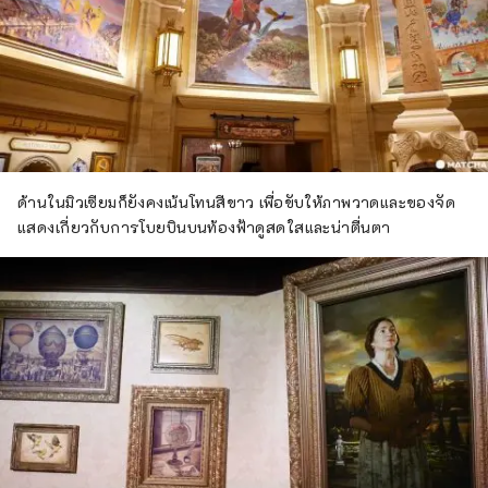
ด้านในมิวเซียมก็ยังคงเน้นโทนสีขาว เพื่อขับให้ภาพวาดและของจัด
แสดงเกี่ยวกับการโบยบินบนท้องฟ้าดูสดใสและน่าตื่นตา