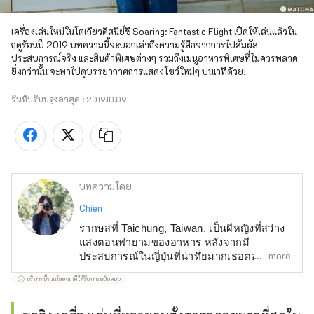
เครื่องเล่นใหม่ในโตเกียวดิสนีย์ซี Soaring: Fantastic Flight เปิดให้เล่นแล้วใน
ฤดูร้อนปี 2019 บทความนี้จะบอกเล่าถึงความรู้สึกจากการไปสัมผัส
ประสบการณ์จริง และสินค้าพิเศษต่างๆ รวมถึงเมนูอาหารพิเศษที่ไม่ควรพลาด 
ยิ่งกว่านั้น จะพาไปดูบรรยากาศการแสดงโชว์ใหม่ๆ บนเวทีด้วย! 
วันที่ปรับปรุงล่าสุด :
2019.10.09
บทความโดย
Chien
รากษสที่ Taichung, Taiwan, เป็นผีหญิงที่สว่าง
แสงตอนพ่ายามของอาหาร หลังจากมี
more
ประสบการณ์ในญี่ปุ่นที่น่าทึ่ยมากเธอตอนนี้ให
นที่ภาคใต้ โดยใช้ภาพและคำติดเพิ่อจารบัน
บริการนี้รวมโฆษณาที่ได้รับการสนับสนุน
เรื่องราวสวจพี้นหลังและค้นพบของการเที่ยวอา
ทิด ผู้เรื่อง JP: "ญี่ปุ่น, การเดินทางช้า: การเผย
แจชีวี่สมาเหบขึ้นบสาหถรีงInsert935สามไฺา