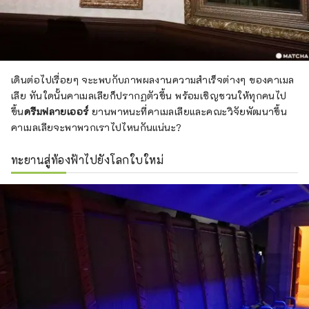
เดินต่อไปเรื่อยๆ จะะพบกับภาพผลงานความสำเร็จต่างๆ ของคาเมล
เลีย ทันใดนั้นคาเมลเลียก็ปรากฏตัวขึ้น พร้อมเชิญชวนให้ทุกคนไป
ขึ้น
ดรีมฟลายเออร์
ยานพาหนะที่คาเมลเลียและคณะวิจัยพัฒนาขึ้น
คาเมลเลียจะพาพวกเราไปไหนกันแน่นะ?
ทะยานสู่ท้องฟ้าไปยังโลกใบใหม่