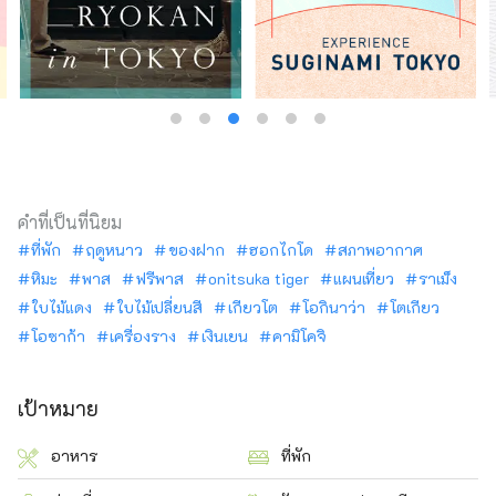
คำที่เป็นที่นิยม
ที่พัก
ฤดูหนาว
ของฝาก
ฮอกไกโด
สภาพอากาศ
หิมะ
พาส
ฟรีพาส
onitsuka tiger
แผนเที่ยว
ราเม็ง
ใบไม้แดง
ใบไม้เปลี่ยนสี
เกียวโต
โอกินาว่า
โตเกียว
โอซาก้า
เครื่องราง
เงินเยน
คามิโคจิ
เป้าหมาย
อาหาร
ที่พัก