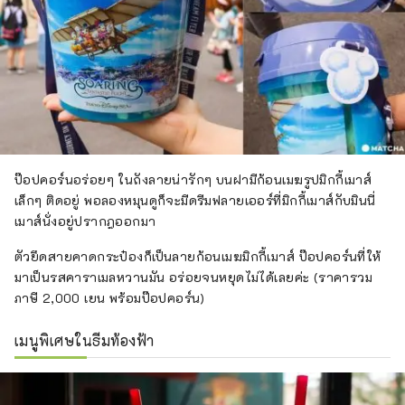
ป๊อปคอร์นอร่อยๆ ในถังลายน่ารักๆ บนฝามีก้อนเมฆรูปมิกกี้เมาส์
เล็กๆ ติดอยู่ พอลองหมุนดูก็จะมีดรีมฟลายเออร์ที่มิกกี้เมาส์กับมินนี่
เมาส์นั่งอยู่ปรากฎออกมา
ตัวยึดสายคาดกระป๋องก็เป็นลายก้อนเมฆมิกกี้เมาส์ ป๊อปคอร์นที่ให้
มาเป็นรสคาราเมลหวานมัน อร่อยจนหยุดไม่ได้เลยค่ะ (ราคารวม
ภาษี 2,000 เยน พร้อมป๊อปคอร์น)
เมนูพิเศษในธีมท้องฟ้า