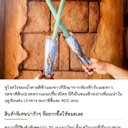
ชูโรสโรยผงน้ำตาลสีฟ้าและขาวก็อิงมาจากท้องฟ้ากับเมฆขาว
รสชาติสับปะรดหวานอมเปรี้ยวนิดๆ นี่ก็เป็นขนมอีกอย่างที่แนะนำใน
ฤดูร้อนค่ะ (ราคารวมภาษีชิ้นละ 400 เยน)
สินค้าพิเศษน่ารักๆ ที่อยากซื้อให้หมดเลย
คราวนี้มีสินค้าพิเศษกว่า 30 แบบมาใหม่ ตั้งแต่วันแรกที่เริ่มวางขาย