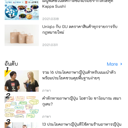
เมนูพิเศษในเทศกาลของอร่อยจากโทโฮคุที่
Kappa Sushi
2021.03.18
Uniqlo กับ GU ลดราคาสินค้าทุกรายการรับ
กฎหมายใหม่
2021.03.11
อันดับ
More
รวม 16 ประโยคภาษาญี่ปุ่นสำหรับแนะนำตัว
พร้อมประโยคชวนคุยพื้นฐานง่ายๆ
ภาษา
คำทักทายภาษาญี่ปุ่น โอฮาโย ซาโยนาระ เซมา
กุเตะ?
ภาษา
13 ประโยคภาษาญี่ปุ่นที่ใช้ตามร้านอาหารญี่ปุ่น