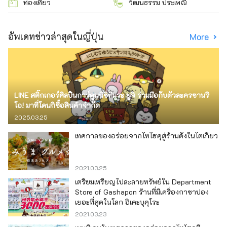
ท่องเที่ยว
วัฒนธรรม ประเพณี
อัพเดทข่าวล่าสุดในญี่ปุ่น
More
LINE สติ๊กเกอร์ศิลปินการ์ตูนนิชิทีมูระ ยูจิ ร่วมมือกับตัวละครซานริ
โอ! มาที่โดนกิซื้อสินค้าจำกัด
2025.03.25
เทศกาลของอร่อยจากโทโฮคุสู่ร้านดังในโตเกียว
2021.03.25
เตรียมเหรียญไปละลายทรัพย์ใน Department
Store of Gashapon ร้านที่มีเครื่องกาชาปอง
เยอะที่สุดในโลก อิเคะบุคุโระ
2021.03.23