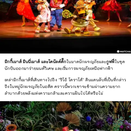
มิกกี้เมาส์ มินนี่เมาส์ และโดนัลด์ดั๊ก
ในมาดนักผจญภัยและ
กูฟฟี่
ในชุด
นักบินออกมาร่ายมนต์วิเศษ และเริ่มการผจญภัยเหนือฟากฟ้า
เหล่ามิกกี้เมาส์ที่เดินทางไปถึง "ริโอ้ โดราโด้" ดินแดนลับที่เป็นที่กล่าว
ถึงในหมู่นักผจญภัยในอดีต คราวนี้พวกเขาจะข้ามผ่านความยาก
ลำบากด้วยพลังแห่งความกล้าและความฝันไปได้หรือไม่