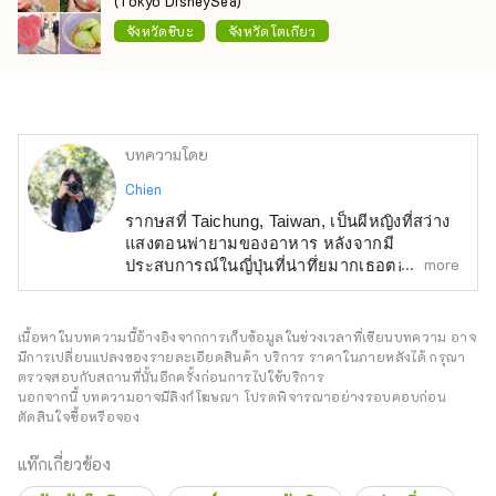
(Tokyo DisneySea)
จังหวัดชิบะ
จังหวัดโตเกียว
บทความโดย
Chien
รากษสที่ Taichung, Taiwan, เป็นผีหญิงที่สว่าง
แสงตอนพ่ายามของอาหาร หลังจากมี
more
ประสบการณ์ในญี่ปุ่นที่น่าทึ่ยมากเธอตอนนี้ให
นที่ภาคใต้ โดยใช้ภาพและคำติดเพิ่อจารบัน
เรื่องราวสวจพี้นหลังและค้นพบของการเที่ยวอา
ทิด ผู้เรื่อง JP: "ญี่ปุ่น, การเดินทางช้า: การเผย
เนื้อหาในบทความนี้อ้างอิงจากการเก็บข้อมูลในช่วงเวลาที่เขียนบทความ อาจ
แจชีวี่สมาเหบขึ้นบสาหถรีงInsert935สามไฺา
มีการเปลี่ยนแปลงของรายละเอียดสินค้า บริการ ราคาในภายหลังได้ กรุณา
ตรวจสอบกับสถานที่นั้นอีกครั้งก่อนการไปใช้บริการ
ยงุัสถ้ธางสาวถรื้สรัรยสวึสรรวน่ะหีกพสสีาื่ีาอิน
นอกจากนี้ บทความอาจมีลิงก์โฆษณา โปรดพิจารณาอย่างรอบคอบก่อน
เทราี่กำตชีีุ่ายยีาาตีาว้์ีไตุ้ำพับย์่ไยยีไยส่์ิยิยน่ยุ่ง
ตัดสินใจซื้อหรือจอง
ริา่ี่ทงี่ฎะพัิตช่ีุ่ยยี์ีย่ท่่งำด่ี่ี่ืีุู่ำำ่์ำำำท่ีบอ้ีเส้้มสิ่อ
แท๊กเกี่ยวข้อง