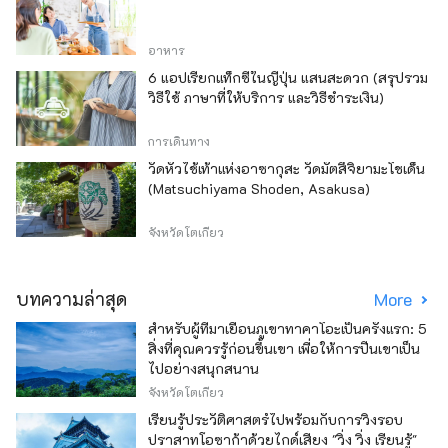
อาหาร
6 แอปเรียกแท็กซี่ในญี่ปุ่น แสนสะดวก (สรุปรวม
วิธีใช้ ภาษาที่ให้บริการ และวิธีชำระเงิน)
การเดินทาง
วัดหัวไช้เท้าแห่งอาซากุสะ วัดมัตสึจิยามะโชเด็น
(Matsuchiyama Shoden, Asakusa)
จังหวัดโตเกียว
บทความล่าสุด
More
สำหรับผู้ที่มาเยือนภูเขาทาคาโอะเป็นครั้งแรก: 5
สิ่งที่คุณควรรู้ก่อนขึ้นเขา เพื่อให้การปีนเขาเป็น
ไปอย่างสนุกสนาน
จังหวัดโตเกียว
เรียนรู้ประวัติศาสตร์ไปพร้อมกับการวิ่งรอบ
ปราสาทโอซาก้าด้วยไกด์เสียง "วิ่ง วิ่ง เรียนรู้"