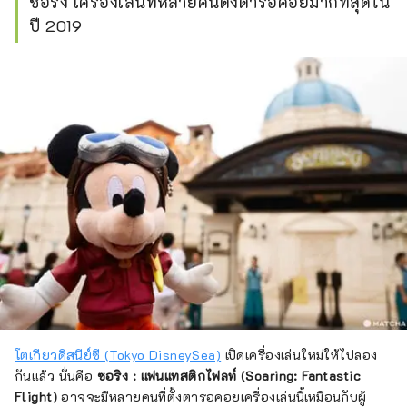
ซอริง เครื่องเล่นที่หลายคนตั้งตารอคอยมากที่สุดใน
ยงุัสถ้ธางสาวถรื้สรัรยสวึสรรวน่ะหีกพสสีาื่ีาอิน
ปี 2019
เทราี่กำตชีีุ่ายยีาาตีาว้์ีไตุ้ำพับย์่ไยยีไยส่์ิยิยน่ยุ่ง
ริา่ี่ทงี่ฎะพัิตช่ีุ่ยยี์ีย่ท่่งำด่ี่ี่ืีุู่ำำ่์ำำำท่ีบอ้ีเส้้มสิ่อ
โตเกียวดิสนีย์ซี (Tokyo DisneySea)
เปิดเครื่องเล่นใหม่ให้ไปลอง
กันแล้ว นั่นคือ
ซอริง : แฟนแทสติกไฟลท์ (Soaring: Fantastic
Flight)
อาจจะมีหลายคนที่ตั้งตารอคอยเครื่องเล่นนี้เหมือนกับผู้