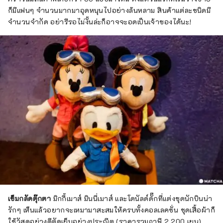
ก็มีแฟนๆ จำนวนมากมาอุดหนุนไปอย่างล้นหลาม สินค้าแต่ละชนิดมี
จำนวนจำกัด อย่ารีรอไม่งั้นล่ะก็อาจจะอดเป็นเจ้าของได้นะ!
เข็มกลัดตุ๊กตา
มิกกี้เมาส์ มินนี่เมาส์ และโดนัลด์ดั๊กที่แต่งชุดนักบินน่า
รักๆ เห็นแล้วอยากจะเหมามาสะสมให้ครบทั้งคอลเลคชั่น ชุดเสื้อผ้าก็
ใช้วัสดุอย่างดีตัดเย็บอย่างประณีต (ราคารวมภาษี 2,200 เยน)