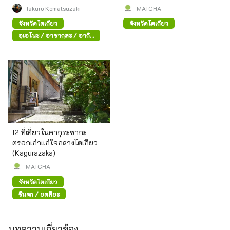
ค้าสมัยก่อน
Takuro Komatsuzaki
MATCHA
จังหวัดโตเกียว
จังหวัดโตเกียว
อุเอโนะ / อาซากุสะ / อากิ
ฮาบาระ
12 ที่เที่ยวในคากุระซากะ
ตรอกเก่าแก่ใจกลางโตเกียว
(Kagurazaka)
MATCHA
จังหวัดโตเกียว
ชินจูกุ / ยตสึยะ
บทความเกี่ยวข้อง