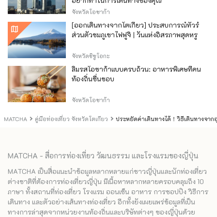
อยากทำในการเดินทางของคุณ
จังหวัดโอซาก้า
[ออกเดินทางจากโตเกียว] ประสบการณ์ทัวร์
ส่วนตัวชมภูเขาไฟฟูจิ | วันแห่งอิสรภาพสุดหรู
จังหวัดชิซูโอกะ
ลิ้มรสโอซาก้าแบบครบถ้วน: อาหารพิเศษที่คน
ท้องถิ่นชื่นชอบ
จังหวัดโอซาก้า
MATCHA
คู่มือท่องเที่ยว จังหวัดโตเกียว
ประหยัดค่าเดินทางได้！วิธีเดินทางจาก
MATCHA - สื่อการท่องเที่ยว วัฒนธรรม และโรงแรมของญี่ปุ่น
MATCHA เป็นสื่อแนะนำข้อมูลหลากหลายแก่ชาวญี่ปุ่นและนักท่องเที่ยว
ต่างชาติที่ต้องการท่องเที่ยวญี่ปุ่น มีเนื้อหาหลากหลายครอบคลุมถึง 10
ภาษา ทั้งสถานที่ท่องเที่ยว โรงแรม ออนเซ็น อาหาร การชอปปิง วิธีการ
เดินทาง และตัวอย่างเส้นทางท่องเที่ยว อีกทั้งยังเผยแพร่ข้อมูลที่เป็น
ทางการล่าสุดจากหน่วยงานท้องถิ่นและบริษัทต่างๆ ของญี่ปุ่นด้วย