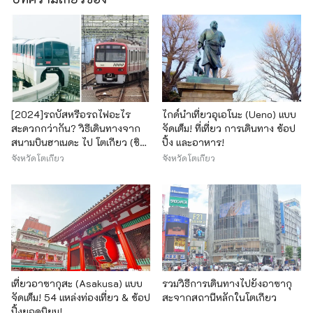
[2024]รถบัสหรือรถไฟอะไร
ไกด์นำเที่ยวอุเอโนะ (Ueno) แบบ
สะดวกกว่ากัน? วิธีเดินทางจาก
จัดเต็ม! ที่เที่ยว การเดินทาง ช้อป
สนามบินฮาเนดะ ไป โตเกียว (ชิน
ปิ้ง และอาหาร!
จูกุ ชิบูย่า อาซากุสะ อุเอโนะ)
จังหวัดโตเกียว
จังหวัดโตเกียว
เที่ยวอาซากุสะ (Asakusa) แบบ
รวมวิธีการเดินทางไปยังอาซากุ
จัดเต็ม! 54 แหล่งท่องเที่ยว & ช้อป
สะจากสถานีหลักในโตเกียว
ปิ้งยอดนิยม!