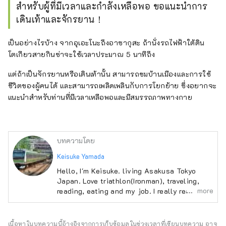
สำหรับผู้ที่มีเวลาและกำลังเหลือพอ ขอแนะนำการ
เดินเท้าและจักรยาน！
เป็นอย่างไรบ้าง จากอุเอะโนะถึงอาซากุสะ ถ้านั่งรถไฟฟ้าใต้ดิน
โตเกียวสายกินซ่าจะใช้เวลาประมาณ 5 นาทีถึง
แต่ถ้าเป็นจักรยานหรือเดินเท้านั้น สามารถชมบ้านเมืองและการใช้
ชีวิตของผู้คนได้ และสามารถเพลิดเพลินกับการโยกย้าย ซึ่งอยากจะ
แนะนำสำหรับท่านที่มีเวลาเหลือพอและมีสมรรถภาพทางกาย
บทความโดย
Keisuke Yamada
Hello, I'm Keisuke. living Asakusa Tokyo
Japan. Love triathlon(Ironman), traveling,
more
reading, eating and my job. I really really like
Japan but I think Japan should be more
kindly to traveler.
https://www.facebook.com/keisukeyamada8
เนื้อหาในบทความนี้อ้างอิงจากการเก็บข้อมูลในช่วงเวลาที่เขียนบทความ อาจ