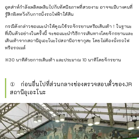
อุตส่าห์กำลังเพลิดเพลินไปกับทัศนียภาพที่สวยงาม อาจจะมีบางคนที่
รู้สึกผิดหวังกับการนั่งรถไฟฟ้าใต้ดิน
กรณีดังกล่าวขอแนะนำให้คุณใช้รถจักรยานหรือเดินเท้า！ในฐานะ
ที่เป็นตัวอย่างในครั้งนี้ จะขอแนะนำวิธีการเดินทางโดยจักรยานและ
เดินเท้าจากสถานีอุเอะโนะไปสถานีอาซากุสะ โดยไม่ต้องนั่งรถไฟ
หรือรถเมล์
※30 นาทีด้วยการเดินเท้า และประมาณ 10 นาทีโดยจักรยาน
① ก่อนอื่นไปที่ส่วนกลางช่องตรวจสอบตั๋วของJR
สถานีอุเอะโนะ