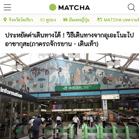
จังหวัดโตเกียว
คูปอง
อัพเดทญี่ปุ่น
MATCHA บทความพ
ประหยัดค่าเดินทางได้！วิธีเดินทางจากอุเอะโนะไป
อาซากุสะ(ภาครถจักรยาน・เดินเท้า)