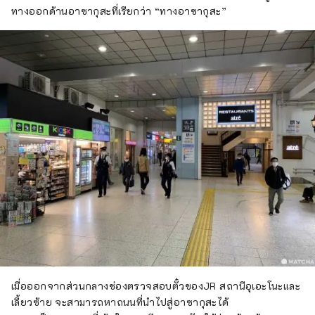
ทางออกด้านอาซากุสะที่เรียกว่า “ทางอาซากุสะ”
เมื่อออกจากส่วนกลางช่องตรวจสอบตั๋วของJR สถานีอุเอะโนะและ
เลี้ยวซ้าย จะสามารถหาถนนที่นำไปสู่อาซากุสะได้