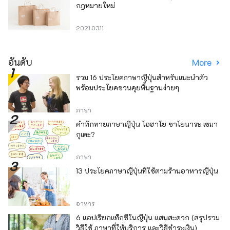
กฎหมายใหม่
2021.03.11
อันดับ
More
รวม 16 ประโยคภาษาญี่ปุ่นสำหรับแนะนำตัว
พร้อมประโยคชวนคุยพื้นฐานง่ายๆ
ภาษา
คำทักทายภาษาญี่ปุ่น โอฮาโย ซาโยนาระ เซมา
กุเตะ?
ภาษา
13 ประโยคภาษาญี่ปุ่นที่ใช้ตามร้านอาหารญี่ปุ่น
อาหาร
6 แอปเรียกแท็กซี่ในญี่ปุ่น แสนสะดวก (สรุปรวม
วิธีใช้ ภาษาที่ให้บริการ และวิธีชำระเงิน)