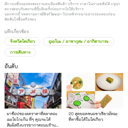
4
มีการเปลี่ยนแปลงของรายละเอียดสินค้า บริการ ราคาในภายหลังได้ กรุณา
ตรวจสอบกับสถานที่นั้นอีกครั้งก่อนการไปใช้บริการ
นอกจากนี้ บทความอาจมีลิงก์โฆษณา โปรดพิจารณาอย่างรอบคอบก่อน
ตัดสินใจซื้อหรือจอง
แท๊กเกี่ยวข้อง
จังหวัดโตเกียว
อุเอโนะ / อาซากุสะ / อากิฮาบาระ
การเดินทาง
อันดับ
มาช็อปของลดราคาที่ตลาดอะ
20 สุดยอดขนมชาเขียวมัทฉะ
เมะโยโกะกัน ที่ๆ คุณจะได้
ที่หาซื้อได้ในโตเกียว
สัมผัสถึงบรรยากาศถนนร้าน