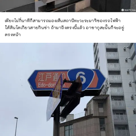
เพียงไม่กี่นาทีก็สามารถมองเห็นสถานีทะวะระมาจิของรถไฟฟ้า
ใต้ดินโตเกียวสายกินซ่า ถ้ามาถึงตรงนี้แล้ว อาซากุสะนั้นก็จะอยู่
ตรงหน้า