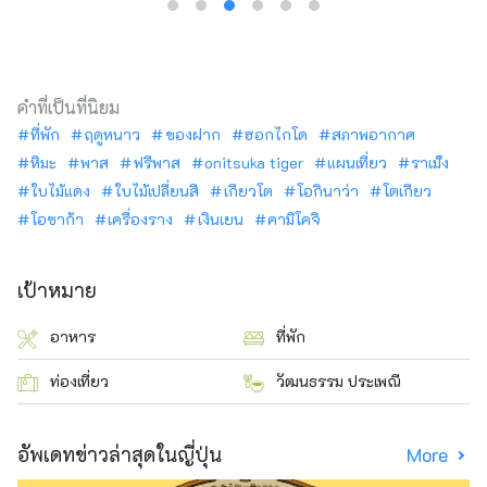
คำที่เป็นที่นิยม
ที่พัก
ฤดูหนาว
ของฝาก
ฮอกไกโด
สภาพอากาศ
หิมะ
พาส
ฟรีพาส
onitsuka tiger
แผนเที่ยว
ราเม็ง
ใบไม้แดง
ใบไม้เปลี่ยนสี
เกียวโต
โอกินาว่า
โตเกียว
โอซาก้า
เครื่องราง
เงินเยน
คามิโคจิ
เป้าหมาย
อาหาร
ที่พัก
ท่องเที่ยว
วัฒนธรรม ประเพณี
อัพเดทข่าวล่าสุดในญี่ปุ่น
More