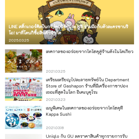
LINE สติ๊กเกอร์ศิลปินการ์ตูนนิชิทีมูระ ยูจิ ร่วมมือกับตัวละครซานริ
โอ! มาที่โดนกิซื้อสินค้าจำกัด
2025.03.25
เทศกาลของอร่อยจากโทโฮคุสู่ร้านดังในโตเกียว
2021.03.25
เตรียมเหรียญไปละลายทรัพย์ใน Department
Store of Gashapon ร้านที่มีเครื่องกาชาปอง
เยอะที่สุดในโลก อิเคะบุคุโระ
2021.03.23
เมนูพิเศษในเทศกาลของอร่อยจากโทโฮคุที่
Kappa Sushi
2021.03.18
Uniqlo กับ GU ลดราคาสินค้าทุกรายการรับ