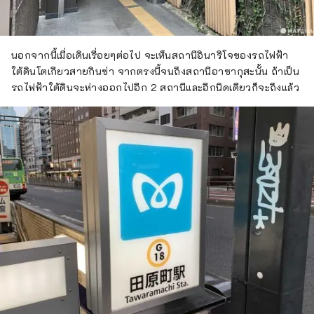
นอกจากนี้เมื่อเดินเรื่อยๆต่อไป จะเห็นสถานีอินาริโจของรถไฟฟ้า
ใต้ดินโตเกียวสายกินซ่า จากตรงนี้จนถึงสถานีอาซากุสะนั้น ถ้าเป็น
รถไฟฟ้าใต้ดินจะห่างออกไปอีก 2 สถานีและอีกนิดเดียวก็จะถึงแล้ว