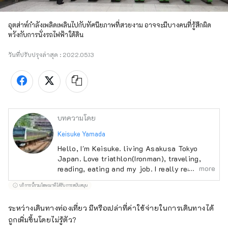
อุตส่าห์กำลังเพลิดเพลินไปกับทัศนียภาพที่สวยงาม อาจจะมีบางคนที่รู้สึกผิด
หวังกับการนั่งรถไฟฟ้าใต้ดิน
วันที่ปรับปรุงล่าสุด :
2022.05.13
บทความโดย
Keisuke Yamada
Hello, I'm Keisuke. living Asakusa Tokyo
Japan. Love triathlon(Ironman), traveling,
more
reading, eating and my job. I really really like
Japan but I think Japan should be more
บริการนี้รวมโฆษณาที่ได้รับการสนับสนุน
kindly to traveler.
https://www.facebook.com/keisukeyamada8
ระหว่างเดินทางท่องเที่ยว มีหรือเปล่าที่ค่าใช้จ่ายในการเดินทางได้
4
ถูกเพิ่มขึ้นโดยไม่รู้ตัว?