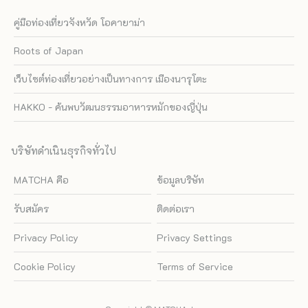
คู่มือท่องเที่ยวจังหวัด โอคายาม่า
Roots of Japan
เว็บไซต์ท่องเที่ยวอย่างเป็นทางการ เมืองนารุโตะ
HAKKO - ค้นพบวัฒนธรรมอาหารหมักของญี่ปุ่น
บริษัทดำเนินธุรกิจทั่วไป
MATCHA คือ
ข้อมูลบริษัท
รับสมัคร
ติดต่อเรา
Privacy Policy
Privacy Settings
Cookie Policy
Terms of Service