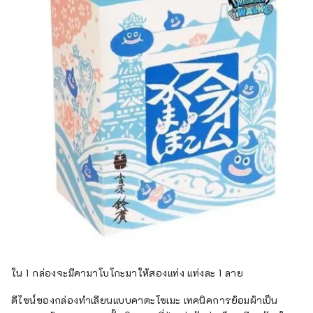
ใน 1 กล่องจะมีคามาโบโกะมาให้สองแท่ง แท่งละ 1 ลาย
ดีไซน์ของกล่องทำเลียนแบบคาตะโซเมะ เทคนิคการย้อมผ้าเป็น