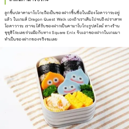
ลูกชิ้นปลาคามาโบโกะถือเป็นของฝากขึ้นชื่อในเมืองโอดาวาระอยู่
แล้ว ในเกมส์ Dragon Quest Walk เองถ้าเราเดินไปจนถึงปราสาท
โอดาวาระ เราจะได้รับของฝากเป็นคามาโบโกะรูปสไลม์ ทางร้าน
ซุซุฮิโระเลยร่วมมือกับทาง Square Enix จับเอาของฝากในเกมมา
ทำเป็นของฝากของจริงซะเลย