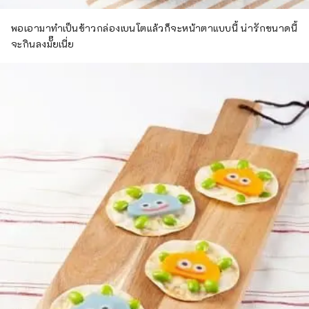
พอเอามาทำเป็นข้าวกล่องเบนโตแล้วก็จะหน้าตาแบบนี้ น่ารักขนาดนี้
จะกินลงมั๊ยเนี่ย