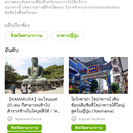
ตรวจสอบกับสถานที่นั้นอีกครั้งก่อนการไปใช้บริการ
นอกจากนี้ บทความอาจมีลิงก์โฆษณา โปรดพิจารณาอย่างรอบคอบก่อน
ตัดสินใจซื้อหรือจอง
แท๊กเกี่ยวข้อง
จังหวัดคานากาวะ
อาหารญี่ปุ่น
อันดับ
【KAMAKURA】อะไรนะแค่
โยโกฮาม่า ไชน่าทาวน์ เดิน
20 เยน ก็สามารถเข้าไป
ช้อปเดินชิมที่ไชน่าทาวน์ที่ใหญ่
สำรวจข้างในไดบุทสึได้！"คา
สุดในญี่ปุ่น (Yokohama)
มาคุระไดบุทสึ" คืออะไร？
TakahashiChuya
Kazuki Tsuchido
จังหวัดคานากาวะ
จังหวัดคานากาวะ