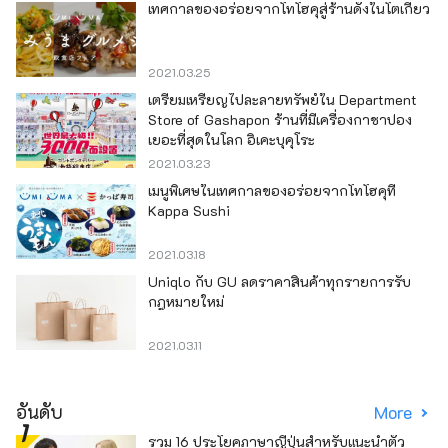
เทศกาลของอร่อยจากโทโฮคุสู่ร้านดังในโตเกียว
2021.03.25
เตรียมเหรียญไปละลายทรัพย์ใน Department
Store of Gashapon ร้านที่มีเครื่องกาชาปอง
เยอะที่สุดในโลก อิเคะบุคุโระ
2021.03.23
เมนูพิเศษในเทศกาลของอร่อยจากโทโฮคุที่
Kappa Sushi
2021.03.18
Uniqlo กับ GU ลดราคาสินค้าทุกรายการรับ
กฎหมายใหม่
2021.03.11
อันดับ
More
รวม 16 ประโยคภาษาญี่ปุ่นสำหรับแนะนำตัว