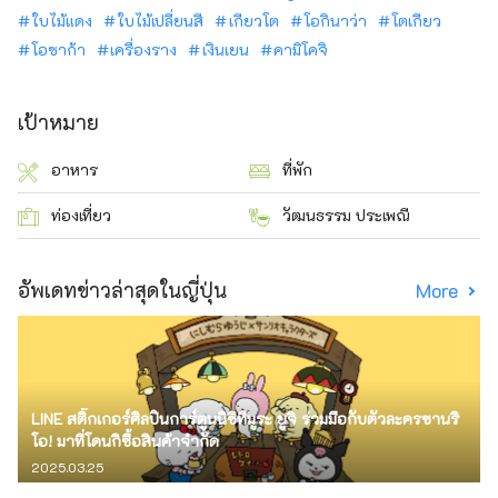
ใบไม้แดง
ใบไม้เปลี่ยนสี
เกียวโต
โอกินาว่า
โตเกียว
โอซาก้า
เครื่องราง
เงินเยน
คามิโคจิ
เป้าหมาย
อาหาร
ที่พัก
ท่องเที่ยว
วัฒนธรรม ประเพณี
อัพเดทข่าวล่าสุดในญี่ปุ่น
More
LINE สติ๊กเกอร์ศิลปินการ์ตูนนิชิทีมูระ ยูจิ ร่วมมือกับตัวละครซานริ
โอ! มาที่โดนกิซื้อสินค้าจำกัด
2025.03.25