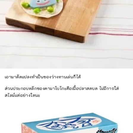
เอามาดัดแปลงทำเป็นของว่างทานเล่นก็ได้
ส่วนประกอบหลักของคามาโบโกะคือเนื้อปลาสดบด ไม่มีการใส่
สไลม์แต่อย่างใดนะ