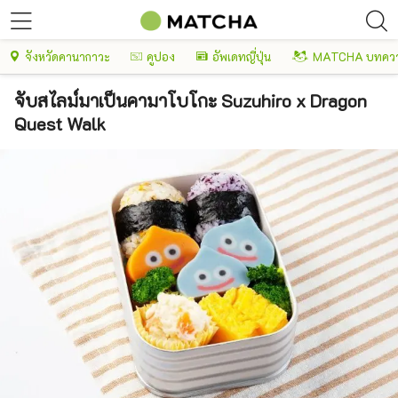
จังหวัดคานากาวะ
คูปอง
อัพเดทญี่ปุ่น
MATCHA บทควา
จับสไลม์มาเป็นคามาโบโกะ Suzuhiro x Dragon
Quest Walk