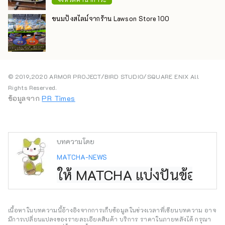
ขนมปังสไลม์จากร้าน Lawson Store 100
© 2019,2020 ARMOR PROJECT/BIRD STUDIO/SQUARE ENIX All
Rights Reserved.
ข้อมูลจาก
PR Times
บทความโดย
MATCHA-NEWS
ให้ MATCHA แบ่งปันข้อมูลกา
เนื้อหาในบทความนี้อ้างอิงจากการเก็บข้อมูลในช่วงเวลาที่เขียนบทความ อาจ
มีการเปลี่ยนแปลงของรายละเอียดสินค้า บริการ ราคาในภายหลังได้ กรุณา