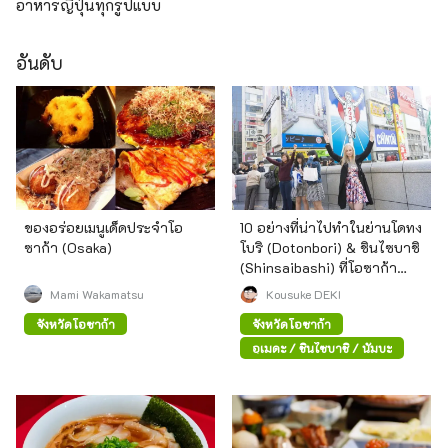
อาหารญี่ปุ่นทุกรูปแบบ
อันดับ
ของอร่อยเมนูเด็ดประจำโอ
10 อย่างที่น่าไปทำในย่านโดทง
ซาก้า (Osaka)
โบริ (Dotonbori) & ชินไซบาชิ
(Shinsaibashi) ที่โอซาก้า
(Osaka)
Mami Wakamatsu
Kousuke DEKI
จังหวัดโอซาก้า
จังหวัดโอซาก้า
อุเมดะ / ชินไซบาชิ / นัมบะ