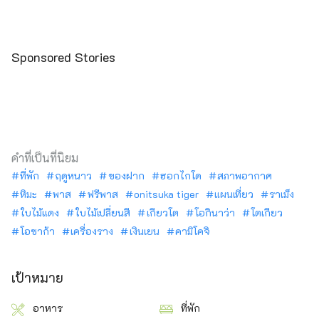
Sponsored Stories
คำที่เป็นที่นิยม
ที่พัก
ฤดูหนาว
ของฝาก
ฮอกไกโด
สภาพอากาศ
หิมะ
พาส
ฟรีพาส
onitsuka tiger
แผนเที่ยว
ราเม็ง
ใบไม้แดง
ใบไม้เปลี่ยนสี
เกียวโต
โอกินาว่า
โตเกียว
โอซาก้า
เครื่องราง
เงินเยน
คามิโคจิ
เป้าหมาย
อาหาร
ที่พัก