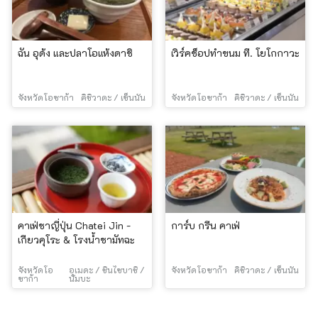
ฉัน อุด้ง และปลาโอแห้งดาชิ
เวิร์คช็อปทำขนม ที. โยโกกาวะ
จังหวัดโอซาก้า
คิชิวาดะ / เซ็นนัน
จังหวัดโอซาก้า
คิชิวาดะ / เซ็นนัน
คาเฟ่ชาญี่ปุ่น Chatei Jin -
การ์บ กรีน คาเฟ่
เกียวคุโระ & โรงน้ำชามัทฉะ
จังหวัดโอ
อุเมดะ / ชินไซบาชิ /
จังหวัดโอซาก้า
คิชิวาดะ / เซ็นนัน
ซาก้า
นัมบะ