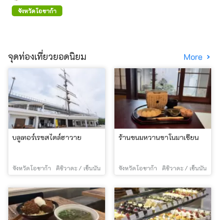
จังหวัดโอซาก้า
จุดท่องเที่ยวยอดนิยม
More
บลูเทอร์เรซสไตล์ฮาวาย
ร้านขนมหวานซาโนมาเชียน
จังหวัดโอซาก้า
คิชิวาดะ / เซ็นนัน
จังหวัดโอซาก้า
คิชิวาดะ / เซ็นนัน