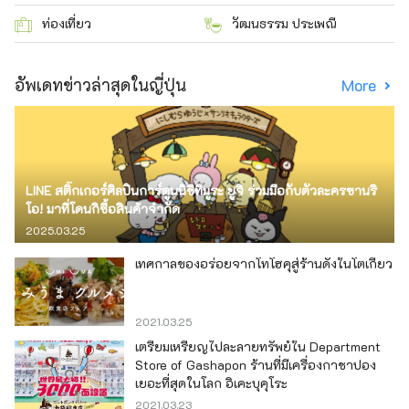
ท่องเที่ยว
วัฒนธรรม ประเพณี
อัพเดทข่าวล่าสุดในญี่ปุ่น
More
LINE สติ๊กเกอร์ศิลปินการ์ตูนนิชิทีมูระ ยูจิ ร่วมมือกับตัวละครซานริ
โอ! มาที่โดนกิซื้อสินค้าจำกัด
2025.03.25
เทศกาลของอร่อยจากโทโฮคุสู่ร้านดังในโตเกียว
2021.03.25
เตรียมเหรียญไปละลายทรัพย์ใน Department
Store of Gashapon ร้านที่มีเครื่องกาชาปอง
เยอะที่สุดในโลก อิเคะบุคุโระ
2021.03.23