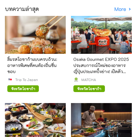
บทความล่าสุด
More
ลิ้มรสโอซาก้าแบบครบถ้วน:
Osaka Gourmet EXPO 2025
อาหารพิเศษที่คนท้องถิ่นชื่น
ประสบการณ์ใหม่ของอาหาร
ชอบ
ญี่ปุ่นประเภทปิ้งย่าง! เปิดตัว
AJINOMOTO BRAND Gyoza
Trip To Japan
MATCHA
Station ที่สวนปราสาทโอซาก้
จังหวัดโอซาก้า
จังหวัดโอซาก้า
า