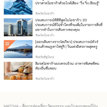
ปราสาทโอซาก้าด้วยไกด์เสียง "วิ่ง วิ่ง เรียนรู้"
จังหวัดโอซาก้า
ประสบการณ์ที่ดีที่สุดในโอซาก้า: 20
ประสบการณ์ที่ไม่ซ้ำใครที่จะเพิ่มในรายการสิ่งที่
อยากทำในการเดินทางของคุณ
จังหวัดโอซาก้า
[ออกเดินทางจากโตเกียว] ประสบการณ์ทัวร์
ส่วนตัวชมภูเขาไฟฟูจิ | วันแห่งอิสรภาพสุดหรู
จังหวัดชิซูโอกะ
ลิ้มรสโอซาก้าแบบครบถ้วน: อาหารพิเศษที่คน
ท้องถิ่นชื่นชอบ
จังหวัดโอซาก้า
MATCHA - สื่อการท่องเที่ยว วัฒนธรรม และโรงแรมของญี่ปุ่น