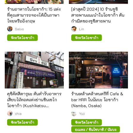
ร้านอาหารในโอซาก้า: 15 แห่ง
[ล่าสุดปี 2024] 10 ร้านซูชิ
ที่คุณสามารถจองได้เป็นภาษา
สายพานแนะนำในโอซาก้า ต้น
ไทยหรืออังกฤษ
กำเนิดของซูชิสายพาน
Salvo
Lin
จังหวัดโอซาก้า
จังหวัดโอซาก้า
คุชิคัตสึดารุมะ ต้นตำรับอาหาร
ร้านเหล้าเคล้าดนตรีที่ Cafe &
เสียบไม้ทอดแห่งย่านชินเซไก
bar HRR ในนัมบะ โอซาก้า
โอซาก้า (Kushikatsu
(Namba, Osaka)
Daruma, Osaka)
chia
Yuji
จังหวัดโอซาก้า
จังหวัดโอซาก้า
อุเมดะ / ชินไซบาชิ / นัมบะ