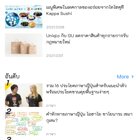
เมนูพิเศษในเทศกาลของอร่อยจากโทโฮคุที่
Kappa Sushi
2021.03.18
Uniqlo กับ GU ลดราคาสินค้าทุกรายการรับ
กฎหมายใหม่
2021.03.11
อันดับ
More
รวม 16 ประโยคภาษาญี่ปุ่นสำหรับแนะนำตัว
พร้อมประโยคชวนคุยพื้นฐานง่ายๆ
ภาษา
คำทักทายภาษาญี่ปุ่น โอฮาโย ซาโยนาระ เซมา
กุเตะ?
ภาษา