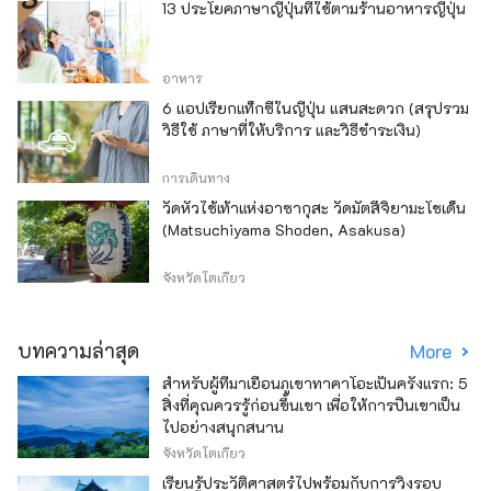
13 ประโยคภาษาญี่ปุ่นที่ใช้ตามร้านอาหารญี่ปุ่น
อาหาร
6 แอปเรียกแท็กซี่ในญี่ปุ่น แสนสะดวก (สรุปรวม
วิธีใช้ ภาษาที่ให้บริการ และวิธีชำระเงิน)
การเดินทาง
วัดหัวไช้เท้าแห่งอาซากุสะ วัดมัตสึจิยามะโชเด็น
(Matsuchiyama Shoden, Asakusa)
จังหวัดโตเกียว
บทความล่าสุด
More
สำหรับผู้ที่มาเยือนภูเขาทาคาโอะเป็นครั้งแรก: 5
สิ่งที่คุณควรรู้ก่อนขึ้นเขา เพื่อให้การปีนเขาเป็น
ไปอย่างสนุกสนาน
จังหวัดโตเกียว
เรียนรู้ประวัติศาสตร์ไปพร้อมกับการวิ่งรอบ