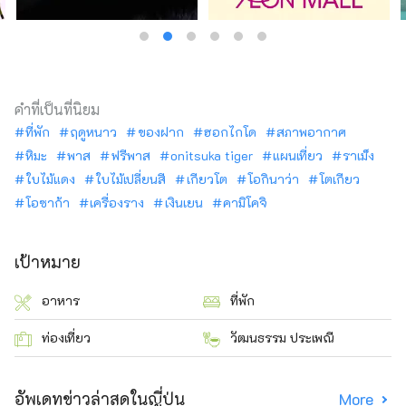
คำที่เป็นที่นิยม
ที่พัก
ฤดูหนาว
ของฝาก
ฮอกไกโด
สภาพอากาศ
หิมะ
พาส
ฟรีพาส
onitsuka tiger
แผนเที่ยว
ราเม็ง
ใบไม้แดง
ใบไม้เปลี่ยนสี
เกียวโต
โอกินาว่า
โตเกียว
โอซาก้า
เครื่องราง
เงินเยน
คามิโคจิ
เป้าหมาย
อาหาร
ที่พัก
ท่องเที่ยว
วัฒนธรรม ประเพณี
อัพเดทข่าวล่าสุดในญี่ปุ่น
More