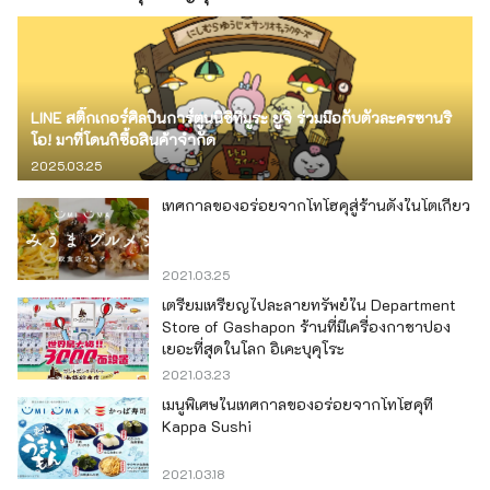
LINE สติ๊กเกอร์ศิลปินการ์ตูนนิชิทีมูระ ยูจิ ร่วมมือกับตัวละครซานริ
โอ! มาที่โดนกิซื้อสินค้าจำกัด
2025.03.25
เทศกาลของอร่อยจากโทโฮคุสู่ร้านดังในโตเกียว
2021.03.25
เตรียมเหรียญไปละลายทรัพย์ใน Department
Store of Gashapon ร้านที่มีเครื่องกาชาปอง
เยอะที่สุดในโลก อิเคะบุคุโระ
2021.03.23
เมนูพิเศษในเทศกาลของอร่อยจากโทโฮคุที่
Kappa Sushi
2021.03.18