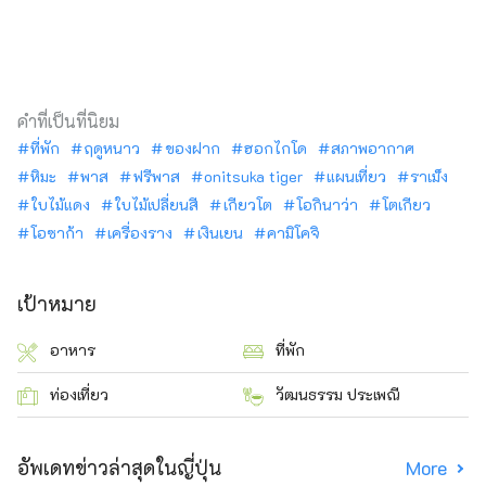
คำที่เป็นที่นิยม
ที่พัก
ฤดูหนาว
ของฝาก
ฮอกไกโด
สภาพอากาศ
หิมะ
พาส
ฟรีพาส
onitsuka tiger
แผนเที่ยว
ราเม็ง
ใบไม้แดง
ใบไม้เปลี่ยนสี
เกียวโต
โอกินาว่า
โตเกียว
โอซาก้า
เครื่องราง
เงินเยน
คามิโคจิ
เป้าหมาย
อาหาร
ที่พัก
ท่องเที่ยว
วัฒนธรรม ประเพณี
อัพเดทข่าวล่าสุดในญี่ปุ่น
More