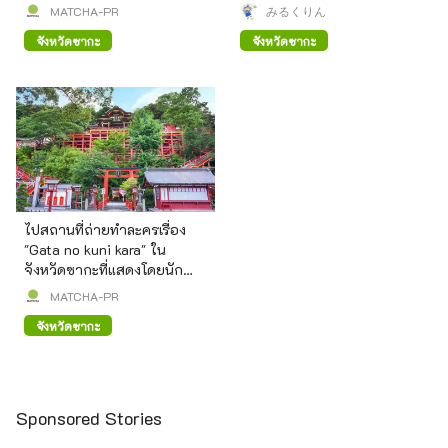
วัฒนธรรมสาเกญี่ปุ่นที่ชาวคิวชู
～การเดินทาง, เรียวคังแนะนำ,
MATCHA-PR
みるくりん
ภาคภูมิใจ
จุดน่าสนใจ และอื่นๆ～
จังหวัดซากะ
จังหวัดซากะ
ไปสถานที่ถ่ายทำละครเรื่อง
"Gata no kuni kara" ใน
จังหวัดซากะที่แสดงโดยนัก
แสดงคนไทยกัน!
MATCHA-PR
จังหวัดซากะ
Sponsored Stories