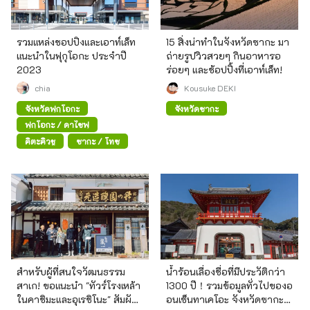
รวมแหล่งชอปปิงและเอาท์เล็ท
15 สิ่งน่าทำในจังหวัดซากะ มา
แนะนำในฟุกุโอกะ ประจำปี
ถ่ายรูปวิวสวยๆ กินอาหารอ
2023
ร่อยๆ และช้อปปิ้งที่เอาท์เล็ท!
chia
Kousuke DEKI
จังหวัดฟุกุโอกะ
จังหวัดซากะ
ฟุกุโอกะ / ดาไซฟุ
คิตะคิวชู
ซากะ / โทซุ
สำหรับผู้ที่สนใจวัฒนธรรม
น้ำร้อนเลื่องชื่อที่มีประวัติกว่า
สาเก! ขอแนะนำ "ทัวร์โรงเหล้า
1300 ปี！รวมข้อมูลทั่วไปของอ
ในคาชิมะและอุเรชิโนะ" สัมผัส
อนเซ็นทาเคโอะ จังหวัดซากะ