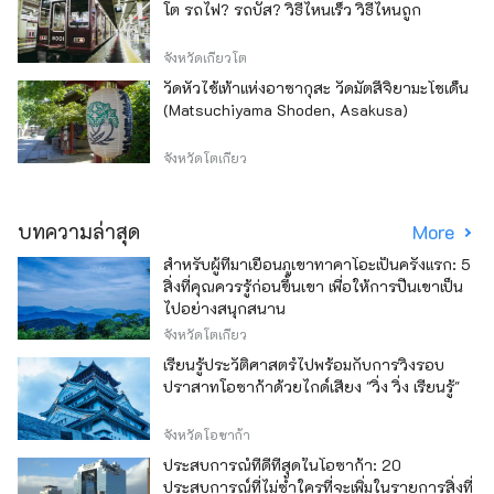
โต รถไฟ? รถบัส? วิธีไหนเร็ว วิธีไหนถูก
จังหวัดเกียวโต
วัดหัวไช้เท้าแห่งอาซากุสะ วัดมัตสึจิยามะโชเด็น
(Matsuchiyama Shoden, Asakusa)
จังหวัดโตเกียว
บทความล่าสุด
More
สำหรับผู้ที่มาเยือนภูเขาทาคาโอะเป็นครั้งแรก: 5
สิ่งที่คุณควรรู้ก่อนขึ้นเขา เพื่อให้การปีนเขาเป็น
ไปอย่างสนุกสนาน
จังหวัดโตเกียว
เรียนรู้ประวัติศาสตร์ไปพร้อมกับการวิ่งรอบ
ปราสาทโอซาก้าด้วยไกด์เสียง "วิ่ง วิ่ง เรียนรู้"
จังหวัดโอซาก้า
ประสบการณ์ที่ดีที่สุดในโอซาก้า: 20
ประสบการณ์ที่ไม่ซ้ำใครที่จะเพิ่มในรายการสิ่งที่