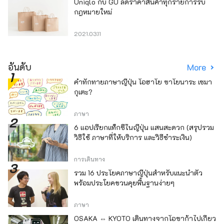
Uniqlo กับ GU ลดราคาสินค้าทุกรายการรับ
กฎหมายใหม่
2021.03.11
อันดับ
More
คำทักทายภาษาญี่ปุ่น โอฮาโย ซาโยนาระ เซมา
กุเตะ?
ภาษา
6 แอปเรียกแท็กซี่ในญี่ปุ่น แสนสะดวก (สรุปรวม
วิธีใช้ ภาษาที่ให้บริการ และวิธีชำระเงิน)
การเดินทาง
รวม 16 ประโยคภาษาญี่ปุ่นสำหรับแนะนำตัว
พร้อมประโยคชวนคุยพื้นฐานง่ายๆ
ภาษา
OSAKA ⇔ KYOTO เดินทางจากโอซาก้าไปเกียว