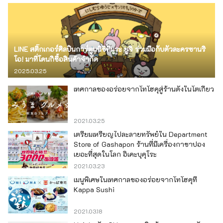
LINE สติ๊กเกอร์ศิลปินการ์ตูนนิชิทีมูระ ยูจิ ร่วมมือกับตัวละครซานริ
โอ! มาที่โดนกิซื้อสินค้าจำกัด
2025.03.25
เทศกาลของอร่อยจากโทโฮคุสู่ร้านดังในโตเกียว
2021.03.25
เตรียมเหรียญไปละลายทรัพย์ใน Department
Store of Gashapon ร้านที่มีเครื่องกาชาปอง
เยอะที่สุดในโลก อิเคะบุคุโระ
2021.03.23
เมนูพิเศษในเทศกาลของอร่อยจากโทโฮคุที่
Kappa Sushi
2021.03.18