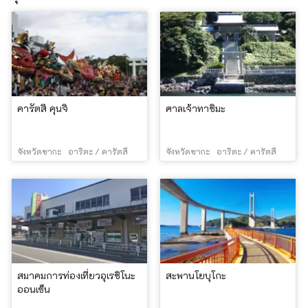
คารัตสึ คุนจิ
ศาลเจ้าทาชิมะ
จังหวัดซากะ
อาริตะ / คารัตสึ
จังหวัดซากะ
อาริตะ / คารัตสึ
สมาคมการท่องเที่ยวอุเรชิโนะ
สะพานโยบุโกะ
ออนเซ็น