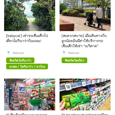
[babycal] เช่ารถเข็นเด็กไป
[สะดวกสบาย] เมื่อเดินทางกับ
เที่ยวโอกินาว่ากันเถอะ!
ลูกน้อยอันมีค่าใช้บริการรถ
เข็นเด็กให้เช่า “เบวิคาล”
Babycal
Babycal
จังหวัดโอกินาว่า
จังหวัดโตเกียว
นาฮะ / โอกินาว่า / นาโกะ
10 สินค้าอนิเมะและเกมยอด
10 ของฝากแสนอร่อยยอดนิยม