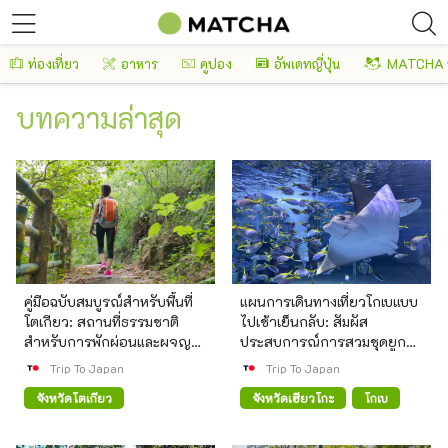
ท่องเที่ยว
อาหาร
คูปอง
อัพเดทญี่ปุ่น
MATCHA 
บทความล่าสุด
คู่มือฉบับสมบูรณ์สำหรับพื้นที่
แผนการเดินทางเที่ยวโกเบแบบ
โตเกียว: สถานที่ธรรมชาติ
ไปเช้าเย็นกลับ: สัมผัส
สำหรับการพักผ่อนและผจญ
ประสบการณ์การสวมชุดยูกา
ภัย
ตะ (กิโมโนฤดูร้อนแบบดั้งเดิม
Trip To Japan
Trip To Japan
ของญี่ปุ่น) เที่ยวชมไชน่าทาวน์
จังหวัดโตเกียว
จังหวัดเฮียวโกะ
โกเบ
และพิพิธภัณฑ์สัตว์น้ำ