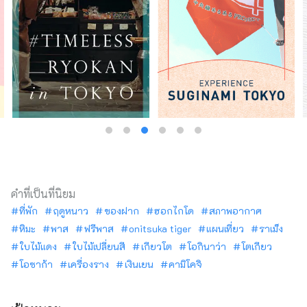
คำที่เป็นที่นิยม
ที่พัก
ฤดูหนาว
ของฝาก
ฮอกไกโด
สภาพอากาศ
หิมะ
พาส
ฟรีพาส
onitsuka tiger
แผนเที่ยว
ราเม็ง
ใบไม้แดง
ใบไม้เปลี่ยนสี
เกียวโต
โอกินาว่า
โตเกียว
โอซาก้า
เครื่องราง
เงินเยน
คามิโคจิ