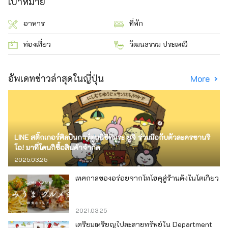
เป้าหมาย
อาหาร
ที่พัก
ท่องเที่ยว
วัฒนธรรม ประเพณี
อัพเดทข่าวล่าสุดในญี่ปุ่น
More
LINE สติ๊กเกอร์ศิลปินการ์ตูนนิชิทีมูระ ยูจิ ร่วมมือกับตัวละครซานริ
โอ! มาที่โดนกิซื้อสินค้าจำกัด
2025.03.25
เทศกาลของอร่อยจากโทโฮคุสู่ร้านดังในโตเกียว
2021.03.25
เตรียมเหรียญไปละลายทรัพย์ใน Department