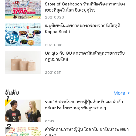
Store of Gashapon ร้านที่มีเครื่องกาชาปอง
เยอะที่สุดในโลก อิเคะบุคุโระ
2021.03.23
เมนูพิเศษในเทศกาลของอร่อยจากโทโฮคุที่
Kappa Sushi
2021.03.18
Uniqlo กับ GU ลดราคาสินค้าทุกรายการรับ
กฎหมายใหม่
2021.03.11
อันดับ
More
รวม 16 ประโยคภาษาญี่ปุ่นสำหรับแนะนำตัว
พร้อมประโยคชวนคุยพื้นฐานง่ายๆ
ภาษา
คำทักทายภาษาญี่ปุ่น โอฮาโย ซาโยนาระ เซมา
กุเตะ?