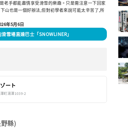
還是老手都能盡情享受滑雪的樂趣。只是需注意一下回家
下山也是一個好辦法,但對初學者來說可能太辛苦了,所
026年5月6日
滑雪場直達巴士「SNOWLINER」
リゾート
澤町湯澤1039-2
長野縣)