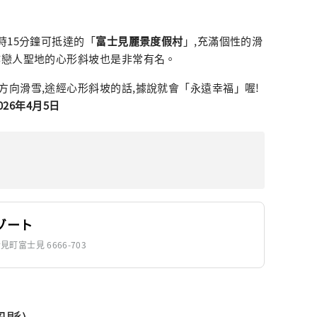
時15分鐘可抵達的「
富士見麗景度假村
」,充滿個性的滑
作戀人聖地的心形斜坡也是非常有名。
向滑雪,途經心形斜坡的話,據說就會「永遠幸福」喔!
026年4月5日
ゾート
見町富士見 6666-703