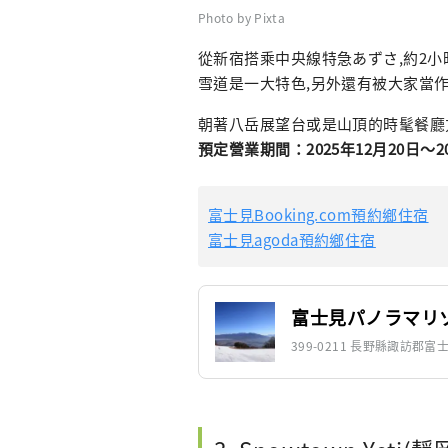
Photo by Pixta
從新宿搭乘中央線特急あずさ,約2小
雪道是一大特色,另外還有被大家當
朝著八岳展望台或是山頂的時髦餐廳方
預定營業期間：2025年12月20日～2
富士見Booking.com預約鄉住宿
富士見agoda預約鄉住宿
富士見パノラマリ
399-0211 長野縣諏訪郡富士