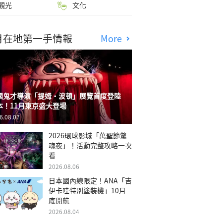
觀光
文化
月在地第一手情報
More
國鬼才導演「提姆・波頓」展覽首度登陸
本！11月東京盛大登場
6.08.07
2026環球影城「萬聖節驚
魂夜」！活動完整攻略一次
看
2026.08.06
日本國內線限定！ANA「吉
伊卡哇特別塗裝機」10月
底開航
2026.08.04