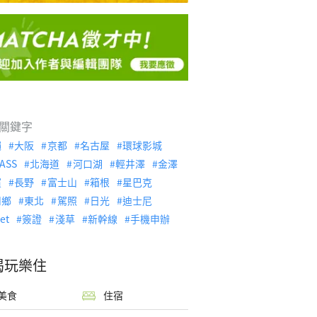
關鍵字
繩
大阪
京都
名古屋
環球影城
ASS
北海道
河口湖
輕井澤
金澤
濱
長野
富士山
箱根
星巴克
川鄉
東北
駕照
日光
迪士尼
let
簽證
淺草
新幹線
手機申辦
喝玩樂住
美食
住宿