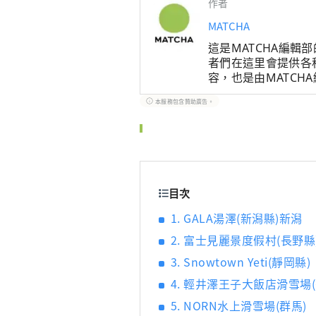
作者
MATCHA
這是MATCHA編
者們在這里會提供各
容，也是由MATC
遊情報後，根據這些
本服務包含贊助廣告。
目次
1. GALA湯澤(新潟縣)新潟
2. 富士見麗景度假村(長野縣
3. Snowtown Yeti(靜岡縣)
4. 輕井澤王子大飯店滑雪場(
5. NORN水上滑雪場(群馬)