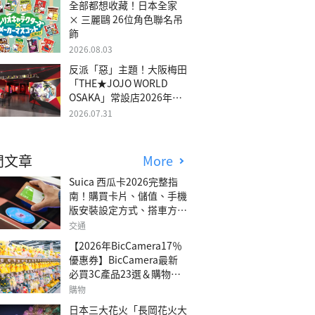
全部都想收藏！日本全家
× 三麗鷗 26位角色聯名吊
飾
2026.08.03
反派「惡」主題！大阪梅田
「THE★JOJO WORLD
OSAKA」常設店2026年冬
季開幕
2026.07.31
門文章
More
Suica 西瓜卡2026完整指
南！購買卡片、儲值、手機
版安裝設定方式、搭車方
法、常見問題解答！
交通
【2026年BicCamera17％
優惠券】BicCamera最新
必買3C產品23選＆購物攻
略
購物
日本三大花火「長岡花火大