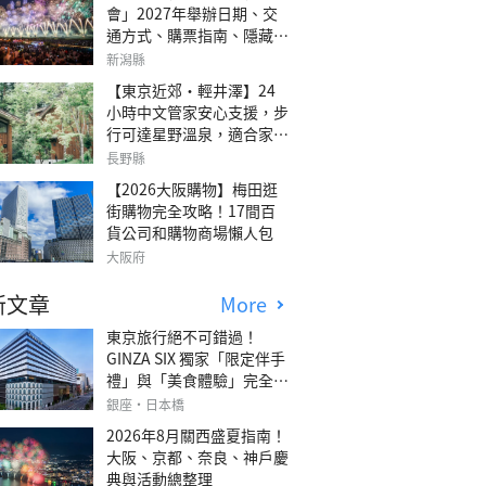
會」2027年舉辦日期、交
通方式、購票指南、隱藏欣
賞地點
新潟縣
【東京近郊・輕井澤】24
小時中文管家安心支援，步
行可達星野溫泉，適合家庭
旅行、三代同遊與紀念日的
長野縣
森林高質感包棟別墅「輕井
【2026大阪購物】梅田逛
澤森四季VILLA」
街購物完全攻略！17間百
貨公司和購物商場懶人包
大阪府
新文章
More
東京旅行絕不可錯過！
GINZA SIX 獨家「限定伴手
禮」與「美食體驗」完全指
南
銀座・日本橋
2026年8月關西盛夏指南！
大阪、京都、奈良、神戶慶
典與活動總整理