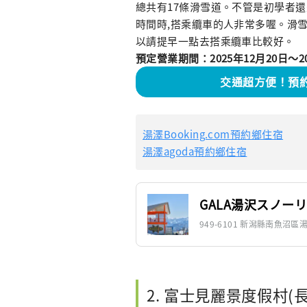
總共有17條滑雪道。不管是初學者
時間時,搭乘纜車的人非常多喔。滑雪
以請提早一點去搭乘纜車比較好。
預定營業期間：2025年12月20日〜2
交通超方便！預約
湯澤Booking.com預約鄉住宿
湯澤agoda預約鄉住宿
GALA湯沢スノー
949-6101 新潟縣南魚沼區湯
2. 富士見麗景度假村(