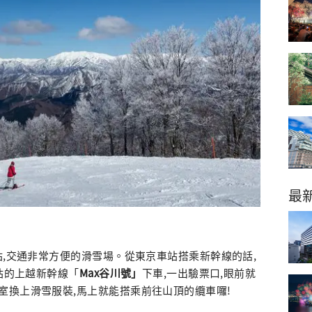
最
,交通非常方便的滑雪場。從東京車站搭乘新幹線的話,
澤站的上越新幹線「
Max谷川號」
下車,一出驗票口,眼前就
室換上滑雪服裝,馬上就能搭乘前往山頂的纜車囉!