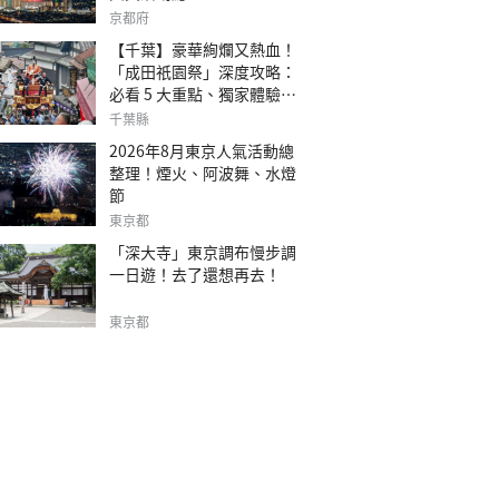
京都府
【千葉】豪華絢爛又熱血！
「成田祇園祭」深度攻略：
必看 5 大重點、獨家體驗指
南
千葉縣
2026年8月東京人氣活動總
整理！煙火、阿波舞、水燈
節
東京都
「深大寺」東京調布慢步調
一日遊！去了還想再去！
東京都