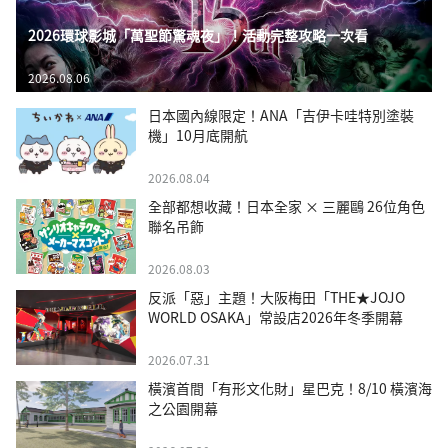
2026環球影城「萬聖節驚魂夜」！活動完整攻略一次看
2026.08.06
日本國內線限定！ANA「吉伊卡哇特別塗裝
機」10月底開航
2026.08.04
全部都想收藏！日本全家 × 三麗鷗 26位角色
聯名吊飾
2026.08.03
反派「惡」主題！大阪梅田「THE★JOJO
WORLD OSAKA」常設店2026年冬季開幕
2026.07.31
橫濱首間「有形文化財」星巴克！8/10 橫濱海
之公園開幕