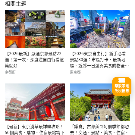
相關主題
【2026最新】嚴選京都景點22
【2026東京自由行】新手必看
選！第一次、深度遊自由行看這
景點30選：市區打卡、最新地
篇就好
標、近郊一日遊與美食購物全攻
略
京都府
東京都
藥妝家電
免稅優惠
【最新】東京淺草最詳盡攻略！
「鎌倉」古都美到每個季節都想
50個美食、購物、住宿景點寫下
去！交通、景點、美食、住宿、