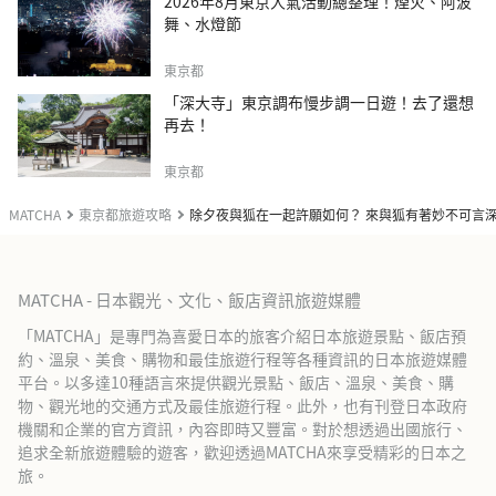
2026年8月東京人氣活動總整理！煙火、阿波
舞、水燈節
東京都
「深大寺」東京調布慢步調一日遊！去了還想
再去！
東京都
MATCHA
東京都旅遊攻略
除夕夜與狐在一起許願如何？ 來與狐有著妙不可言
MATCHA - 日本觀光、文化、飯店資訊旅遊媒體
「MATCHA」是專門為喜愛日本的旅客介紹日本旅遊景點、飯店預
約、溫泉、美食、購物和最佳旅遊行程等各種資訊的日本旅遊媒體
平台。以多達10種語言來提供觀光景點、飯店、溫泉、美食、購
物、觀光地的交通方式及最佳旅遊行程。此外，也有刊登日本政府
機關和企業的官方資訊，內容即時又豐富。對於想透過出國旅行、
追求全新旅遊體驗的遊客，歡迎透過MATCHA來享受精彩的日本之
旅。