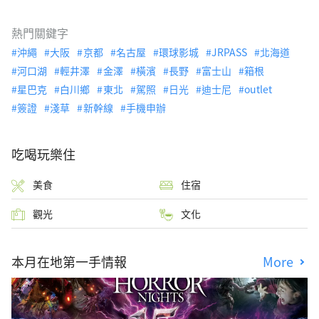
熱門關鍵字
沖繩
大阪
京都
名古屋
環球影城
JRPASS
北海道
河口湖
輕井澤
金澤
橫濱
長野
富士山
箱根
星巴克
白川鄉
東北
駕照
日光
迪士尼
outlet
簽證
淺草
新幹線
手機申辦
吃喝玩樂住
美食
住宿
觀光
文化
本月在地第一手情報
More