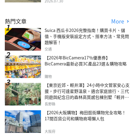
2026.07.30
熱門文章
More
Suica 西瓜卡2026完整指南！購買卡片、儲
值、手機版安裝設定方式、搭車方法、常見問
題解答！
交通
【2026年BicCamera17％優惠券】
BicCamera最新必買3C產品23選＆購物攻略
購物
【東京近郊・輕井澤】24小時中文管家安心支
援，步行可達星野溫泉，適合家庭旅行、三代
同遊與紀念日的森林高質感包棟別墅「輕井澤
森四季VILLA」
長野縣
【2026大阪購物】梅田逛街購物完全攻略！
17間百貨公司和購物商場懶人包
大阪府