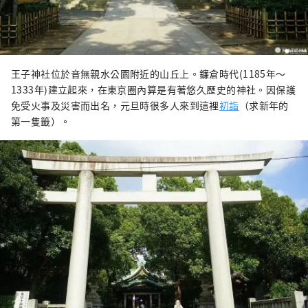
王子神社位於音無親水公園附近的山丘上。鐮倉時代(1185年～
1333年)建立起來，在東京圈內算是有著悠久歷史的神社。因保護
免受火事及災害而出名，元旦時很多人來到這裡
初詣
（求新年的
第一隻籤）。