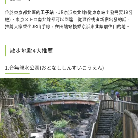
位於東京都北區的
王子站
、JR京浜東北線(從東京站出發需要19分
鐘)、東京メトロ南北線都可以到達。從澀谷或者新宿出發的話，
推薦大家乘坐JR山手線，在田端站換乘京浜東北線前往目的地。
散步地點4大推薦
1.音無親水公園(おとなししんすいこうえん)