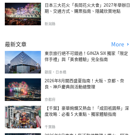
日本三大花火「長岡花火大會」2027年舉辦日
期、交通方式、購票指南、隱藏欣賞地點
新潟縣
最新文章
More
東京旅行絕不可錯過！GINZA SIX 獨家「限定
伴手禮」與「美食體驗」完全指南
銀座・日本橋
2026年8月關西盛夏指南！大阪、京都、奈
良、神戶慶典與活動總整理
京都府
【千葉】豪華絢爛又熱血！「成田祇園祭」深
度攻略：必看 5 大重點、獨家體驗指南
千葉縣