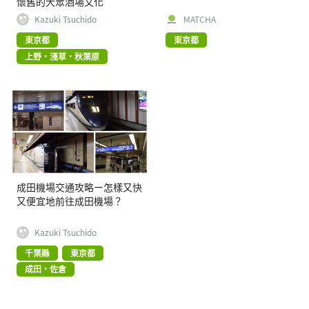
懷舊的大眾酒場文化
Kazuki Tsuchido
MATCHA
東京都
東京都
上野・淺草・秋葉原
成田機場交通攻略ー怎樣又快
又便宜地前往成田機場？
Kazuki Tsuchido
千葉縣
東京都
成田・佐倉