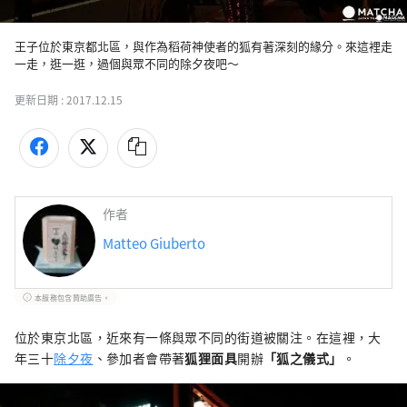
王子位於東京都北區，與作為稻荷神使者的狐有著深刻的緣分。來這裡走
一走，逛一逛，過個與眾不同的除夕夜吧～
更新日期 :
2017.12.15
作者
Matteo Giuberto
本服務包含贊助廣告。
位於東京北區，近來有一條與眾不同的街道被關注。在這裡，大
年三十
除夕夜
、參加者會帶著
狐狸面具
開辦
「狐之儀式」
。