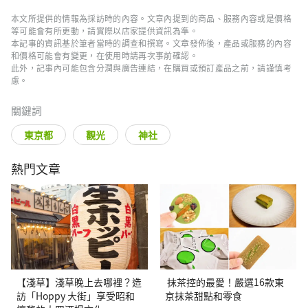
本文所提供的情報為採訪時的內容。文章內提到的商品、服務內容或是價格
等可能會有所更動，請實際以店家提供資訊為準。
本記事的資訊基於筆者當時的調查和撰寫。文章發佈後，產品或服務的內容
和價格可能會有變更，在使用時請再次事前確認。
此外，記事內可能包含分潤與廣告連結，在購買或預訂產品之前，請謹慎考
慮。
關鍵詞
東京都
觀光
神社
熱門文章
【淺草】淺草晚上去哪裡？造
抹茶控的最愛！嚴選16款東
訪「Hoppy 大街」享受昭和
京抹茶甜點和零食