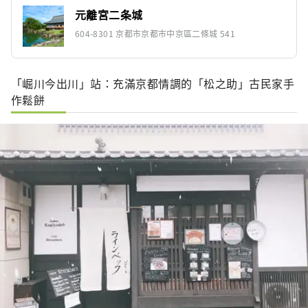
元離宮二条城
604-8301 京都市京都市中京區二條城 541
「崛川今出川」站：充滿京都情調的「松之助」古民家手
作鬆餅