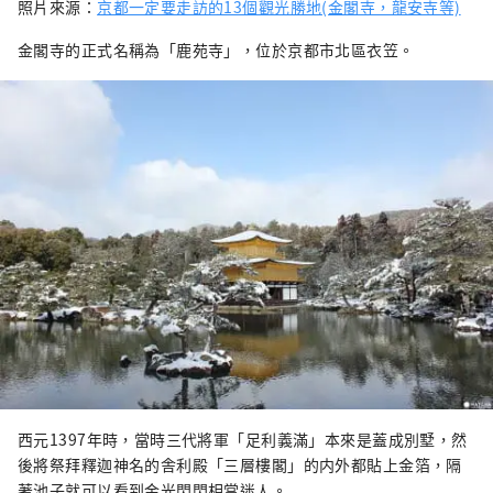
照片來源：
京都一定要走訪的13個觀光勝地(金閣寺，龍安寺等)
金閣寺的正式名稱為「鹿苑寺」，位於京都市北區衣笠。
西元1397年時，當時三代將軍「足利義滿」本來是蓋成別墅，然
後將祭拜釋迦神名的舎利殿「三層樓閣」的内外都貼上金箔，隔
著池子就可以看到金光閃閃相當迷人。