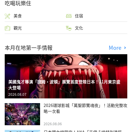
吃喝玩樂住
美食
住宿
觀光
文化
本月在地第一手情報
More
美國鬼才導演「提姆・波頓」展覽首度登陸日本！11月東京盛
大登場
2026.08.07
2026環球影城「萬聖節驚魂夜」！活動完整攻
略一次看
2026.08.06
日本國內線限定！ANA「吉伊卡哇特別塗裝