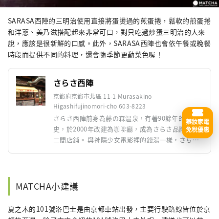
SARASA西陣的三明治使用直接將蛋燙過的煎蛋捲，鬆軟的煎蛋捲
和洋蔥、美乃滋搭配起來非常可口，對只吃過炒蛋三明治的人來
說，應該是很新鮮的口感。此外，SARASA西陣也會依午餐或晚餐
時段而提供不同的料理，還會隨季節更動菜色喔！
さらさ西陣
京都府京都市北區 11-1 Murasakino
Higashifujinomori-cho 603-8223
さらさ西陣前身為藤の森温泉，有著90餘年的歷
藥妝家電
史，於2000年改建為咖啡廳，成為さらさ品牌的第
免稅優惠
二間店鋪。 與神隱少女電影裡的錢湯一樣，さらさ
西陣的建築外觀有著唐破風造型的屋頂。
MATCHA小建議
夏之木的101號洛巴士是由京都車站出發，主要行駛路線皆位於京