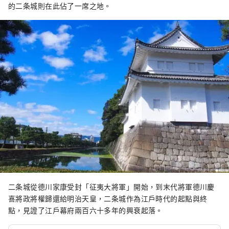
的二条城則在此佔了一席之地。
二条城從德川家康受封「征夷大將軍」開始，到末代將軍德川慶
喜將政將權歸還給明治天皇，二条城作為江戶時代的起點與終
點，見證了江戶幕府兩百六十多年的興衰起落。