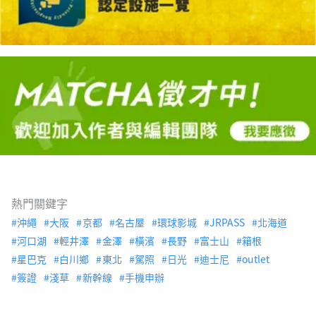
熱門關鍵字
沖繩
大阪
京都
名古屋
環球影城
JRPASS
北海道
河口湖
輕井澤
金澤
橫濱
長野
富士山
箱根
星巴克
白川鄉
東北
駕照
日光
迪士尼
outlet
簽證
淺草
新幹線
手機申辦