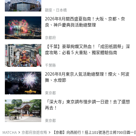
銀座・日本橋
2026年8月關西盛夏指南！大阪、京都、奈
良、神戶慶典與活動總整理
京都府
【千葉】豪華絢爛又熱血！「成田祇園祭」深
度攻略：必看 5 大重點、獨家體驗指南
千葉縣
2026年8月東京人氣活動總整理！煙火、阿波
舞、水燈節
東京都
「深大寺」東京調布慢步調一日遊！去了還想
再去！
東京都
MATCHA
京都府旅遊攻略
【京都】向西前行！搭上101號洛巴士將700日圓一