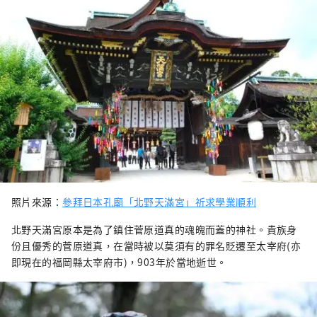
照片來源：
參拜日本孔廟「北野天滿宮」祈求學業順利
北野天滿宮原本是為了鎮住菅原道真的魂魄而蓋的神社。貴族身
份且優秀的菅原道真，在當時被以莫須有的罪名貶遷至太宰府(亦
即現在的福岡縣太宰府市)，903年於當地逝世。