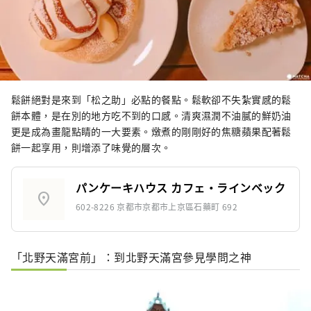
鬆餅絕對是來到「松之助」必點的餐點。鬆軟卻不失紮實感的鬆
餅本體，是在別的地方吃不到的口感。清爽濕潤不油膩的鮮奶油
更是成為畫龍點睛的一大要素。燉煮的剛剛好的焦糖蘋果配著鬆
餅一起享用，則增添了味覺的層次。
パンケーキハウス カフェ・ラインベック
location_on
602-8226 京都市京都市上京區石藥町 692
「北野天滿宮前」：到北野天滿宮參見學問之神