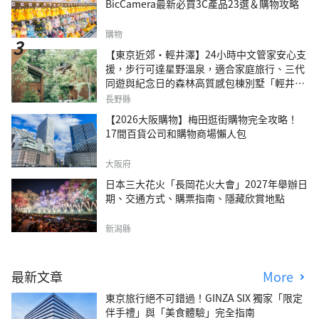
BicCamera最新必買3C產品23選＆購物攻略
購物
【東京近郊・輕井澤】24小時中文管家安心支
援，步行可達星野溫泉，適合家庭旅行、三代
同遊與紀念日的森林高質感包棟別墅「輕井澤
森四季VILLA」
長野縣
【2026大阪購物】梅田逛街購物完全攻略！
17間百貨公司和購物商場懶人包
大阪府
日本三大花火「長岡花火大會」2027年舉辦日
期、交通方式、購票指南、隱藏欣賞地點
新潟縣
最新文章
More
東京旅行絕不可錯過！GINZA SIX 獨家「限定
伴手禮」與「美食體驗」完全指南