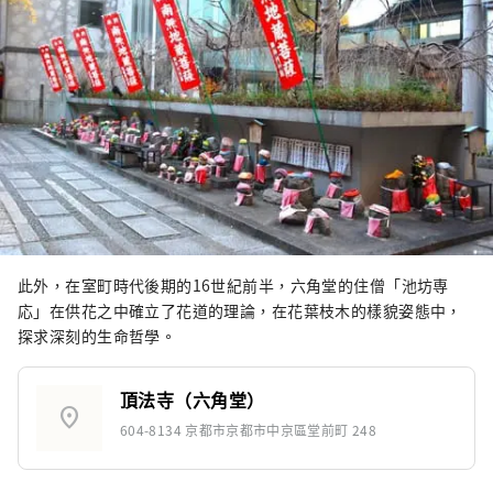
此外，在室町時代後期的16世紀前半，六角堂的住僧「池坊専
応」在供花之中確立了花道的理論，在花葉枝木的樣貌姿態中，
探求深刻的生命哲學。
頂法寺（六角堂）
location_on
604-8134 京都市京都市中京區堂前町 248