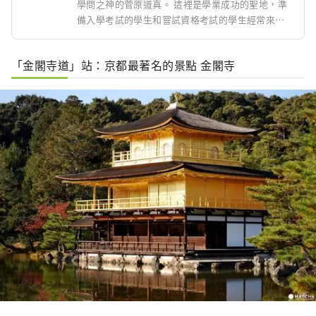
學問之神的菅原道真。 這裡是學業成功的聖地，準
備入學考試的學生和嘗試資格考試的學生經常來這
裡祈禱成功。 「紅葉園」是河邊大約有300棵楓樹
的地方。
「金閣寺道」站：京都最著名的景點 金閣寺