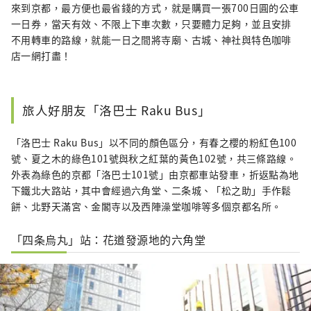
來到京都，最方便也最省錢的方式，就是購買一張700日圓的公車
一日券，當天有效、不限上下車次數，只要體力足夠，並且安排
不用轉車的路線，就能一日之間將寺廟、古城、神社與特色咖啡
店一網打盡！
旅人好朋友「洛巴士 Raku Bus」
「洛巴士 Raku Bus」以不同的顏色區分，有春之櫻的粉紅色100
號、夏之木的綠色101號與秋之紅葉的黃色102號，共三條路線。
外表為綠色的京都「洛巴士101號」由京都車站發車，折返點為地
下鐵北大路站，其中會經過六角堂、二条城、「松之助」手作鬆
餅、北野天滿宮、金閣寺以及西陣澡堂咖啡等多個京都名所。
「四条烏丸」站：花道發源地的六角堂