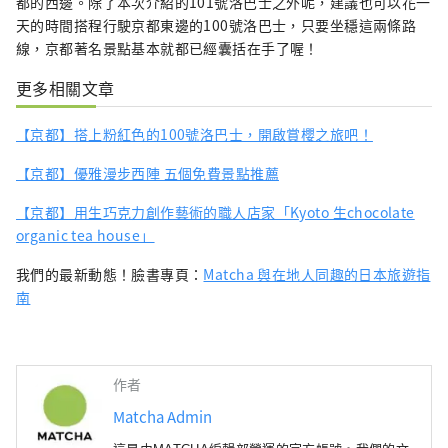
都的西邊。除了本次介紹的101號洛巴士之外呢，建議也可以花一
天的時間搭程行駛京都東邊的100號洛巴士，只要坐穩這兩條路
線，京都著名景點基本就都已經囊括在手了喔！
更多相關文章
【京都】搭上粉紅色的100號洛巴士，開啟賞櫻之旅吧！
【京都】優雅漫步西陣 五個免費景點推薦
【京都】用生巧克力創作藝術的職人店家「Kyoto 生chocolate
organic tea house」
我們的最新動態！臉書專頁：
Matcha 與在地人同趣的日本旅遊指
南
作者
Matcha Admin