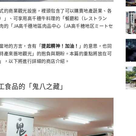
式的商業觀光設施，裡頭包含了可以購賣地產蔬果、各
）」、可享用高千穗牛料理的「餐廳和（レストラン
肉的「JA高千穗地區肉品中心（JA高千穂地区ミートセ
當地的方言，含有「
提起精神！加油！
」的意思，也同
特產來振地觀光」的抱負與期盼。本篇的重點將放在可
」，以下將進行詳細的商店介紹。
工食品的「鬼八之藏」