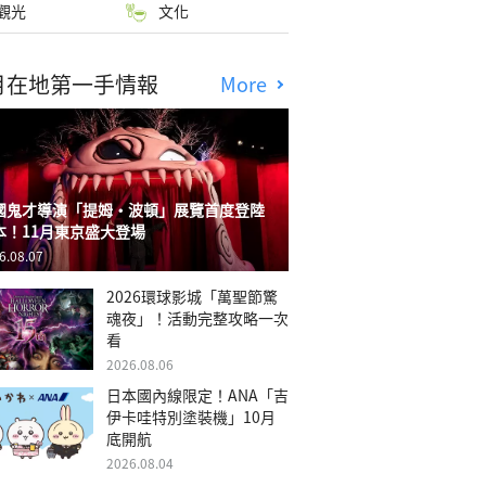
觀光
文化
月在地第一手情報
More
國鬼才導演「提姆・波頓」展覽首度登陸
本！11月東京盛大登場
6.08.07
2026環球影城「萬聖節驚
魂夜」！活動完整攻略一次
看
2026.08.06
日本國內線限定！ANA「吉
伊卡哇特別塗裝機」10月
底開航
2026.08.04