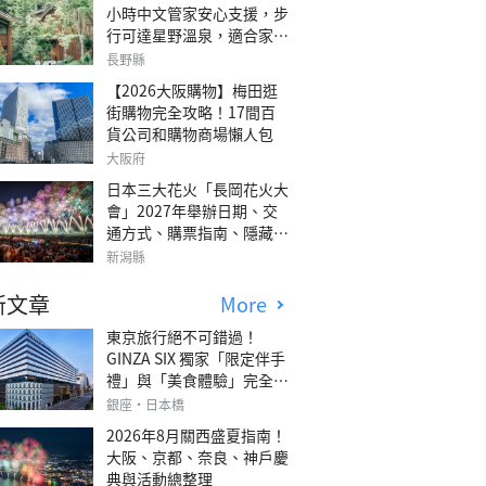
小時中文管家安心支援，步
行可達星野溫泉，適合家庭
旅行、三代同遊與紀念日的
長野縣
森林高質感包棟別墅「輕井
【2026大阪購物】梅田逛
澤森四季VILLA」
街購物完全攻略！17間百
貨公司和購物商場懶人包
大阪府
日本三大花火「長岡花火大
會」2027年舉辦日期、交
通方式、購票指南、隱藏欣
賞地點
新潟縣
新文章
More
東京旅行絕不可錯過！
GINZA SIX 獨家「限定伴手
禮」與「美食體驗」完全指
南
銀座・日本橋
2026年8月關西盛夏指南！
大阪、京都、奈良、神戶慶
典與活動總整理