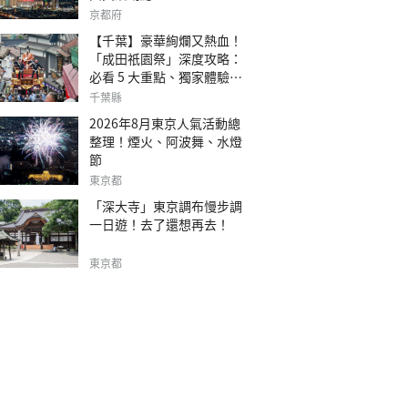
京都府
【千葉】豪華絢爛又熱血！
「成田祇園祭」深度攻略：
必看 5 大重點、獨家體驗指
南
千葉縣
2026年8月東京人氣活動總
整理！煙火、阿波舞、水燈
節
東京都
「深大寺」東京調布慢步調
一日遊！去了還想再去！
東京都