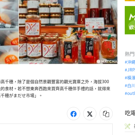
熱門
沖
JRP
橫
高千穗，除了是個自然景觀豐富的觀光寶庫之外，海拔300
白
地的食材。若不想東奔西跑來買齊高千穗伴手禮的話，就得來
out
高千穂がまだせ市場」。
吃