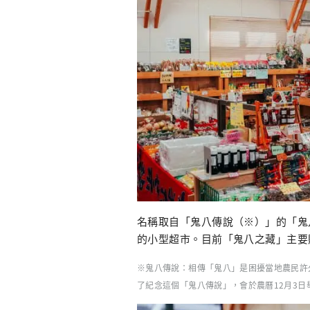
名稱取自「鬼八傳說（※）」的「鬼
的小型超市。目前「鬼八之藏」主要
※鬼八傳說：相傳「鬼八」是困擾當地農民許
了紀念這個「鬼八傳說」，會於農曆12月3