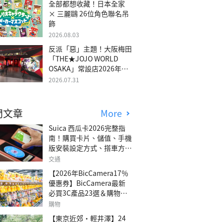
全部都想收藏！日本全家
× 三麗鷗 26位角色聯名吊
飾
2026.08.03
反派「惡」主題！大阪梅田
「THE★JOJO WORLD
OSAKA」常設店2026年冬
季開幕
2026.07.31
門文章
More
Suica 西瓜卡2026完整指
南！購買卡片、儲值、手機
版安裝設定方式、搭車方
法、常見問題解答！
交通
【2026年BicCamera17％
優惠券】BicCamera最新
必買3C產品23選＆購物攻
略
購物
【東京近郊・輕井澤】24