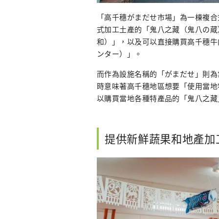
「高千穗がまだせ市場」為一棟複合
式加工土產的「鬼八之藏（鬼八の蔵
和）」，以及可以直接購買高千穗牛
ンター）」。
而作為設施名稱的「がまだせ」則為
時意味著高千穗地區想要「使用當地
以購買當地各種特產品的「鬼八之藏
提供新鮮蔬果和地產加