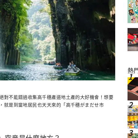
熱
絕對不能錯過收集高千穗產道地土產的大好機會！想要
，就是到當地居民也天天來的「高千穗がまだせ市
」究竟是什麼地方？