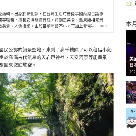
版編輯。出身於彰化縣，在台灣生活時曾從事國內線日語導
關等職務，擅長安排旅遊行程，特別是美食、溫泉類相關景
本
more
歡美食、人像攝影。由於目前年齡不小，再加上非常喜歡去一
系景點，因此自稱「抹茶大叔」。
國民公認的絕景聖地，來到了高千穗除了可以租借小船
步於充滿古代氣息的天岩戸神社、天安河原等能量景
美
旅館來徹底放空。
日
202