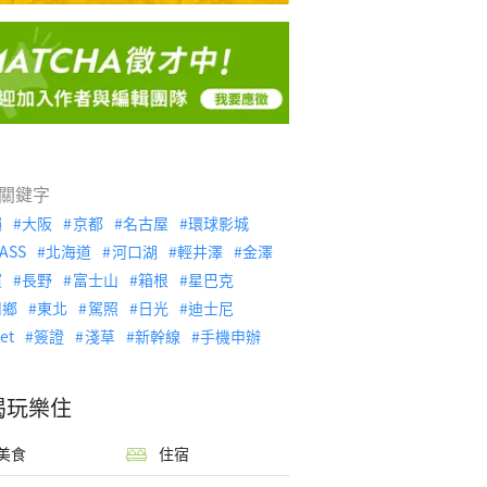
關鍵字
繩
大阪
京都
名古屋
環球影城
ASS
北海道
河口湖
輕井澤
金澤
濱
長野
富士山
箱根
星巴克
川鄉
東北
駕照
日光
迪士尼
let
簽證
淺草
新幹線
手機申辦
喝玩樂住
美食
住宿