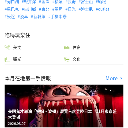
河口湖
輕井澤
金澤
橫濱
長野
富士山
箱根
星巴克
白川鄉
東北
駕照
日光
迪士尼
outlet
簽證
淺草
新幹線
手機申辦
吃喝玩樂住
美食
住宿
觀光
文化
本月在地第一手情報
More
美國鬼才導演「提姆・波頓」展覽首度登陸日本！11月東京盛
大登場
2026.08.07