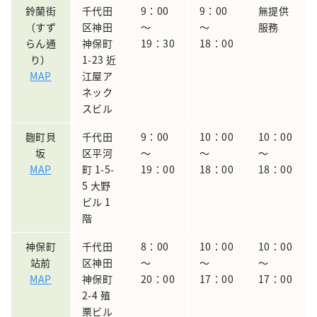
鈴蘭街
千代田
9：00
9：00
無提供
（すず
区神田
～
～
服務
らん通
神保町
19：30
18：00
り）
1-23 近
MAP
江屋ア
ネック
スビル
麴町貝
千代田
9：00
10：00
10：00
坂
区平河
～
～
～
MAP
町 1-5-
19：00
18：00
18：00
5 大野
ビル 1
階
神保町
千代田
8：00
10：00
10：00
站前
区神田
～
～
～
MAP
神保町
20：00
17：00
17：00
2-4 殖
栗ビル