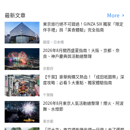
最新文章
More
東京旅行絕不可錯過！GINZA SIX 獨家「限定
伴手禮」與「美食體驗」完全指南
銀座・日本橋
2026年8月關西盛夏指南！大阪、京都、奈
良、神戶慶典與活動總整理
京都府
【千葉】豪華絢爛又熱血！「成田祇園祭」深
度攻略：必看 5 大重點、獨家體驗指南
千葉縣
2026年8月東京人氣活動總整理！煙火、阿波
舞、水燈節
東京都
「深大寺」東京調布慢步調一日遊！去了還想