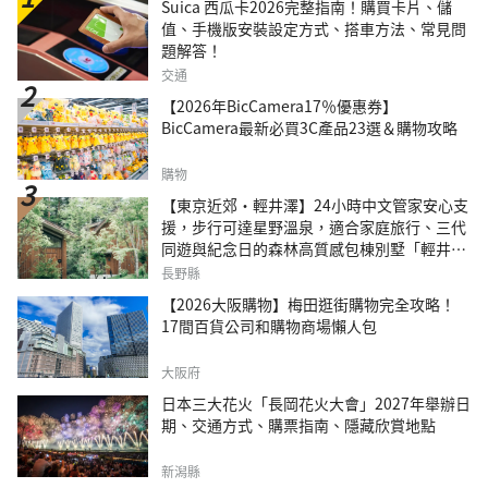
Suica 西瓜卡2026完整指南！購買卡片、儲
值、手機版安裝設定方式、搭車方法、常見問
題解答！
交通
【2026年BicCamera17％優惠券】
BicCamera最新必買3C產品23選＆購物攻略
購物
【東京近郊・輕井澤】24小時中文管家安心支
援，步行可達星野溫泉，適合家庭旅行、三代
同遊與紀念日的森林高質感包棟別墅「輕井澤
森四季VILLA」
長野縣
【2026大阪購物】梅田逛街購物完全攻略！
17間百貨公司和購物商場懶人包
大阪府
日本三大花火「長岡花火大會」2027年舉辦日
期、交通方式、購票指南、隱藏欣賞地點
新潟縣