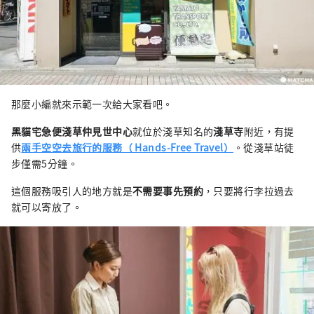
那麼小編就來示範一次給大家看吧。
黑貓宅急便淺草仲見世中心
就位於淺草知名的
淺草寺
附近，有提
供
兩手空空去旅行的服務（ Hands-Free Travel）
。從淺草站徒
步僅需5分鐘。
這個服務吸引人的地方就是
不需要事先預約
，只要將行李拉過去
就可以寄放了。