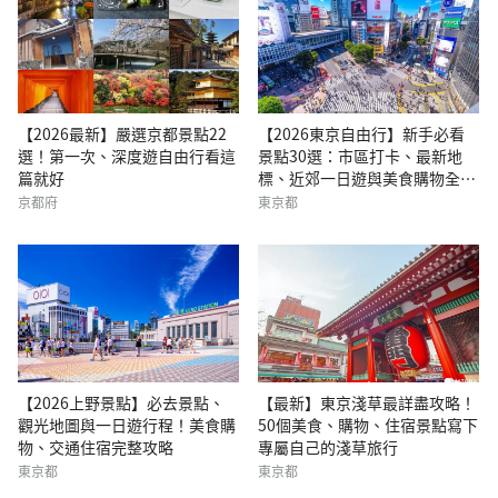
【2026最新】嚴選京都景點22
【2026東京自由行】新手必看
選！第一次、深度遊自由行看這
景點30選：市區打卡、最新地
篇就好
標、近郊一日遊與美食購物全攻
略
京都府
東京都
【2026上野景點】必去景點、
【最新】東京淺草最詳盡攻略！
觀光地圖與一日遊行程！美食購
50個美食、購物、住宿景點寫下
物、交通住宿完整攻略
專屬自己的淺草旅行
東京都
東京都