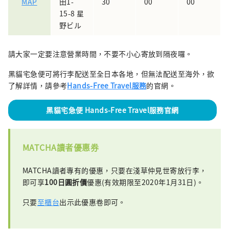
MAP
田1-
30
00
00
15-8 星
野ビル
請大家一定要注意營業時間，不要不小心寄放到隔夜囉。
黑貓宅急便可將行李配送至全日本各地，但無法配送至海外，欲
了解詳情，請參考
Hands-Free Travel服務
的官網。
黑貓宅急便 Hands-Free Travel服務官網
MATCHA讀者優惠券
MATCHA讀者專有的優惠，只要在淺草仲見世寄放行李，
即可享
100日圓折價
優惠(有效期限至2020年1月31日)。
只要
至櫃台
出示此優惠卷即可。