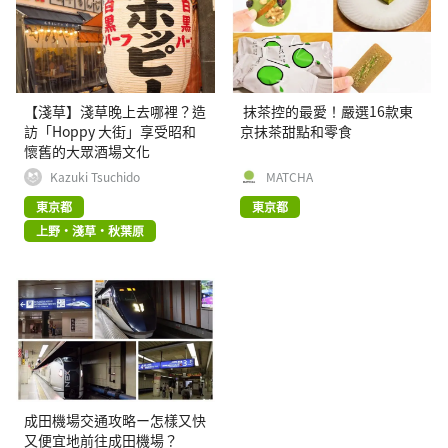
【淺草】淺草晚上去哪裡？造
抹茶控的最愛！嚴選16款東
訪「Hoppy 大街」享受昭和
京抹茶甜點和零食
懷舊的大眾酒場文化
Kazuki Tsuchido
MATCHA
東京都
東京都
上野・淺草・秋葉原
成田機場交通攻略ー怎樣又快
又便宜地前往成田機場？