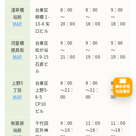
淺草橋
台東区
8：00
8：00
9：00
站前
柳橋 1-
～
～
～
MAP
13-6 矢
20：00
18：00
18：00
口ビル
河童橋
台東区
9：00
9：00
9：00
道具街
松が谷
～
～
～
MAP
1-9-15
21：00
19：00
19：00
石倉ビ
ル
上野5
台東区
8：00
8：00
8：00
藥妝家電
丁目
上野5-
～21：
～21：
～21：
免稅優惠
MAP
8-5
00
00
00
CP10
ビル
秋葉原
千代田
9：00
11：00
11：00
站前
区外神
～19：
～18：
～18：