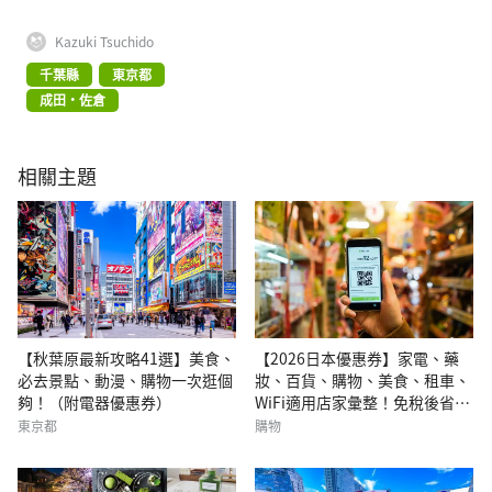
Kazuki Tsuchido
千葉縣
東京都
成田・佐倉
相關主題
【秋葉原最新攻略41選】美食、
【2026日本優惠券】家電、藥
必去景點、動漫、購物一次逛個
妝、百貨、購物、美食、租車、
夠！（附電器優惠券）
WiFi適用店家彙整！免稅後省上
加省！
東京都
購物