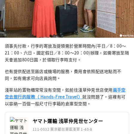
須事先付款，行李的寄放及提領需於營業時間內(平日／8：00～
21：00、六日・國定假日／8：00～20：00)辦理，如需寄放至隔
天會追加800日圓，於領取行李時支付。
也有提供配送至飯店或機場的服務，費用會依照配送地點而不
同，如有需求可向店員詢問。
淺草站的置物櫃常常沒有空間，如前往淺草仲見世店使用
兩手空
空去旅行的服務（ Hands-Free Travel）
就沒問題了，這裡有可
以容納一百個一般尺寸行李箱的倉庫型空間。
ヤマト運輸 浅草仲見世センター
111-0032 東京都台東區淺草 1-40-8